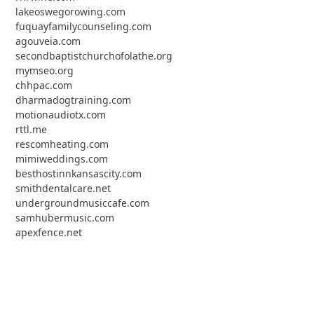
lakeoswegorowing.com
fuquayfamilycounseling.com
agouveia.com
secondbaptistchurchofolathe.org
mymseo.org
chhpac.com
dharmadogtraining.com
motionaudiotx.com
rttl.me
rescomheating.com
mimiweddings.com
besthostinnkansascity.com
smithdentalcare.net
undergroundmusiccafe.com
samhubermusic.com
apexfence.net