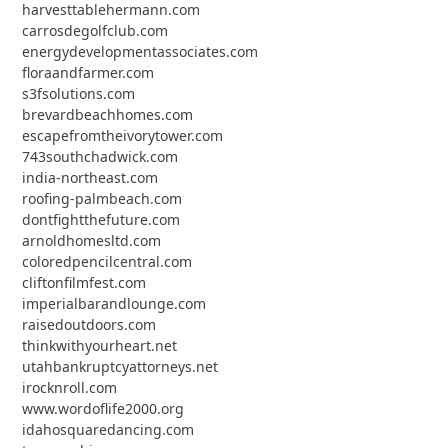
harvesttablehermann.com
carrosdegolfclub.com
energydevelopmentassociates.com
floraandfarmer.com
s3fsolutions.com
brevardbeachhomes.com
escapefromtheivorytower.com
743southchadwick.com
india-northeast.com
roofing-palmbeach.com
dontfightthefuture.com
arnoldhomesltd.com
coloredpencilcentral.com
cliftonfilmfest.com
imperialbarandlounge.com
raisedoutdoors.com
thinkwithyourheart.net
utahbankruptcyattorneys.net
irocknroll.com
www.wordoflife2000.org
idahosquaredancing.com