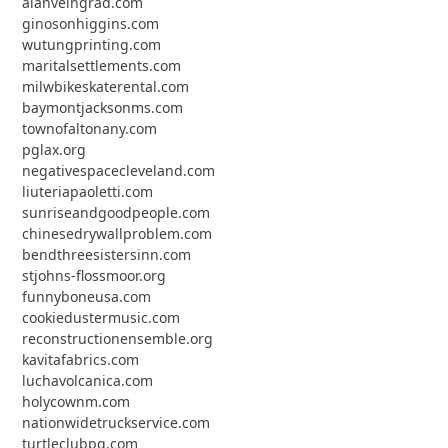
alanveingrad.com
ginosonhiggins.com
wutungprinting.com
maritalsettlements.com
milwbikeskaterental.com
baymontjacksonms.com
townofaltonany.com
pglax.org
negativespacecleveland.com
liuteriapaoletti.com
sunriseandgoodpeople.com
chinesedrywallproblem.com
bendthreesistersinn.com
stjohns-flossmoor.org
funnyboneusa.com
cookiedustermusic.com
reconstructionensemble.org
kavitafabrics.com
luchavolcanica.com
holycownm.com
nationwidetruckservice.com
turtleclubpg.com