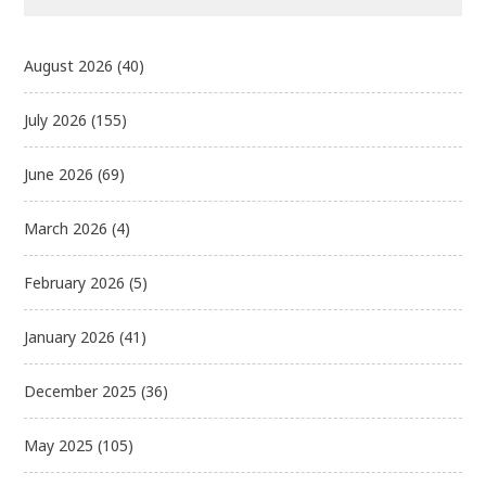
August 2026
(40)
July 2026
(155)
June 2026
(69)
March 2026
(4)
February 2026
(5)
January 2026
(41)
December 2025
(36)
May 2025
(105)