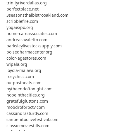
trinityriverdallas.org
perfectplace.net
3seasonsthaibistrooakland.com
scribblefire.com
yogaexpo.org
home-careassociates.com
andreacavaletto.com
parksleylivestocksupply.com
boisedharmacenter.org
color-agestores.com
wipala.org
loyola-malawi.org
rosychicc.com
outpostboats.com
bytheendoftonight.com
hopeinthecities.org
gratefulgluttons.com
mobdroforpctv.com
cassandrasturdy.com
sanbenitoolivefestival.com
classicmoviestills.com