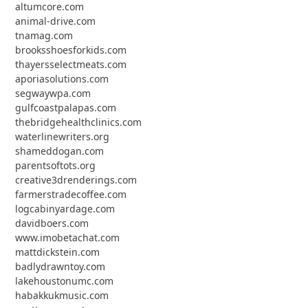
altumcore.com
animal-drive.com
tnamag.com
brooksshoesforkids.com
thayersselectmeats.com
aporiasolutions.com
segwaywpa.com
gulfcoastpalapas.com
thebridgehealthclinics.com
waterlinewriters.org
shameddogan.com
parentsoftots.org
creative3drenderings.com
farmerstradecoffee.com
logcabinyardage.com
davidboers.com
www.imobetachat.com
mattdickstein.com
badlydrawntoy.com
lakehoustonumc.com
habakkukmusic.com