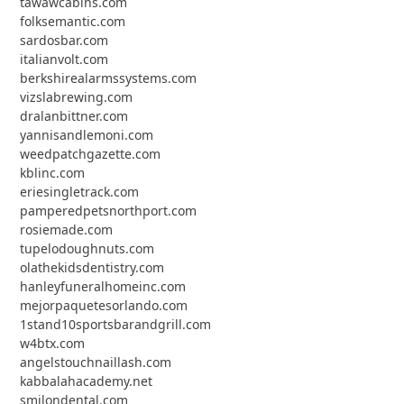
tawawcabins.com
folksemantic.com
sardosbar.com
italianvolt.com
berkshirealarmssystems.com
vizslabrewing.com
dralanbittner.com
yannisandlemoni.com
weedpatchgazette.com
kblinc.com
eriesingletrack.com
pamperedpetsnorthport.com
rosiemade.com
tupelodoughnuts.com
olathekidsdentistry.com
hanleyfuneralhomeinc.com
mejorpaquetesorlando.com
1stand10sportsbarandgrill.com
w4btx.com
angelstouchnaillash.com
kabbalahacademy.net
smilondental.com