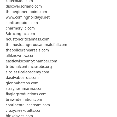
cafecolada.com
discoversoriano.com
thebeginnerspoint.com
www.comingholidays.net
sanfranguide.com
charmoryllc.com
3dracinginc.com
houstoncriticalmass.com
themostdangerousanimalofall.com
thepolicerehearsals.com
alliknownow.com
eastlewiscountychamber.com
tribunalcontenciosobc.org
sloclassicalacademy.com
dasilvaboards.com
glennabatson.com
strayhornmarina.com
flaglerproductions.com
brawndefinition.com
continentalicecream.com
crazycreekquilts.com
binkdavies.com