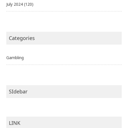
July 2024
(120)
Categories
Gambling
SIdebar
LINK