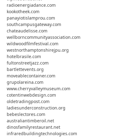
radioenergiadance.com
kookotheek.com
panayiotislamprou.com
southcampusgateway.com
chateaudelisse.com
wellborncommunityassociation.com
wildwoodfilmfestival.com
westnorthamptonshirejpu.org
hotelbrasile.com
fultonstreetjazz.com
bartlettevents.org
moveablecontainer.com
grupolareina.com
www.cherryvalleymuseum.com
cotentinwebdesign.com
oldetradingpost.com
ladiesunderconstruction.org
bebeslectores.com
australiantimberoil.net
dinosfamilyrestaurant.net
infraredbuildingtechnologies.com