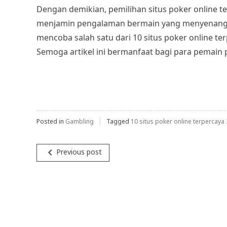
Dengan demikian, pemilihan situs poker online t
menjamin pengalaman bermain yang menyenangkan 
mencoba salah satu dari 10 situs poker online ter
Semoga artikel ini bermanfaat bagi para pemain p
Posted in
Gambling
Tagged
10 situs poker online terpercaya
Post
navigate_before
Previous post
navigation