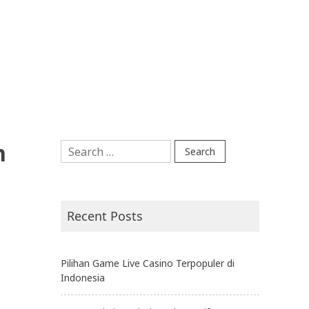
Search
n
for:
Recent Posts
Pilihan Game Live Casino Terpopuler di
Indonesia