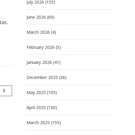
July 2026
(155)
k
June 2026
(69)
tas.
March 2026
(4)
February 2026
(5)
January 2026
(41)
December 2025
(36)
navigate_next
t
May 2025
(105)
April 2025
(150)
March 2025
(155)