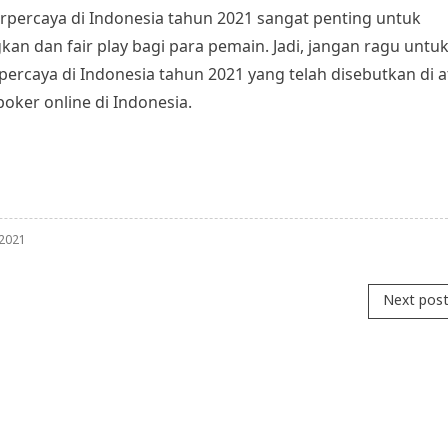
erpercaya di Indonesia tahun 2021 sangat penting untuk
dan fair play bagi para pemain. Jadi, jangan ragu untu
percaya di Indonesia tahun 2021 yang telah disebutkan di a
oker online di Indonesia.
 2021
Next pos