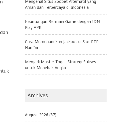
an
Mengenal Situs Sbobet Alternatif yang
Aman dan Terpercaya di Indonesia
Keuntungan Bermain Game dengan IDN
Play APK
 dan
Cara Memenangkan Jackpot di Slot RTP
Hari Ini
Menjadi Master Togel: Strategi Sukses
n
untuk Menebak Angka
ntuk
n
Archives
u
August 2026
(37)