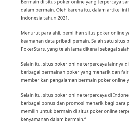
Bermain di situs poker online yang terpercaya
dalam bermain. Oleh karena itu, dalam artikel ini
Indonesia tahun 2021.
Menurut para ahli, pemilihan situs poker online 
keamanan data pribadi pemain. Salah satu situs p
PokerStars, yang telah lama dikenal sebagai salah 
Selain itu, situs poker online terpercaya lainny
berbagai permainan poker yang menarik dan fair
memberikan pengalaman bermain poker online ya
Selain itu, situs poker online terpercaya di Ind
berbagai bonus dan promosi menarik bagi para p
memilih untuk bermain di situs poker online te
kenyamanan dalam bermain.”