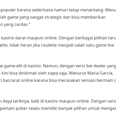
gat populer karena sederhana namun tetap menantang. Men
adalah game yang sangat strategis dan bisa memberikan
n yang cerdas.”
 di kasino darat maupun online. Dengan berbagai pilihan ta
te, tidak heran jika roulette menjadi salah satu game live
i game elit di kasino. Namun, dengan versi live dealer yan
kini bisa dinikmati oleh siapa saja. Menurut Maria Garcia,
 baccarat online karena bisa merasakan sensasi bermain d
 daya tariknya, baik di kasino maupun online. Dengan vari
a pemain poker selalu memiliki banyak pilihan untuk menga