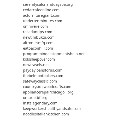
serenitysalonanddayspa.org
cedarcafeonline.com
acfurnituregiant.com
undertenminutes.com
omnivere.com
rasadantips.com
newtimbuktu.com
altronicsmfg.com
eatbaconhill.com
programmingassignmentshelp.net
kidssleepover.com
newtravels.net
paydayloansforus.com
thebelmontbakery.com
safewayclassic.com
countrysidewoodcrafts.com
appliancerepairchicagoil.org
ontariotbf.org
instalegendary.com
keepworkershealthyandsafe.com
noodlesitaliankitchen.com