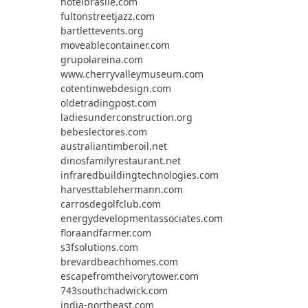
hotelbrasile.com
fultonstreetjazz.com
bartlettevents.org
moveablecontainer.com
grupolareina.com
www.cherryvalleymuseum.com
cotentinwebdesign.com
oldetradingpost.com
ladiesunderconstruction.org
bebeslectores.com
australiantimberoil.net
dinosfamilyrestaurant.net
infraredbuildingtechnologies.com
harvesttablehermann.com
carrosdegolfclub.com
energydevelopmentassociates.com
floraandfarmer.com
s3fsolutions.com
brevardbeachhomes.com
escapefromtheivorytower.com
743southchadwick.com
india-northeast.com