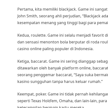
Pertama, kita memiliki blackjack. Game ini san
John Smith, seorang ahli perjudian, “Blackjack 
kesempatan menang yang tinggi bagi para pemai
Kedua, roulette. Game ini selalu menjadi favorit
dan sensasi menonton bola berputar di roda roulet
casino online paling populer di Indonesia.
Ketiga, baccarat. Game ini sering dianggap sebaga
ditawarkan oleh banyak platform online, baccarat 
seorang penggemar baccarat, “Saya suka bermain
kasino sungguhan tanpa harus keluar rumah.”
Keempat, poker. Game ini tidak pernah kehilangan
seperti Texas Hold’em, Omaha, dan lain-lain, par
keterampilan bermain kartu mereka.