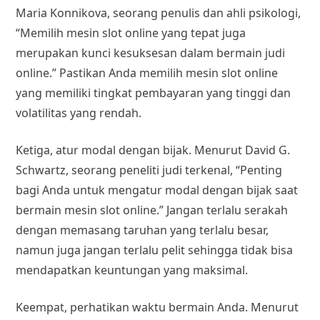
Maria Konnikova, seorang penulis dan ahli psikologi,
“Memilih mesin slot online yang tepat juga
merupakan kunci kesuksesan dalam bermain judi
online.” Pastikan Anda memilih mesin slot online
yang memiliki tingkat pembayaran yang tinggi dan
volatilitas yang rendah.
Ketiga, atur modal dengan bijak. Menurut David G.
Schwartz, seorang peneliti judi terkenal, “Penting
bagi Anda untuk mengatur modal dengan bijak saat
bermain mesin slot online.” Jangan terlalu serakah
dengan memasang taruhan yang terlalu besar,
namun juga jangan terlalu pelit sehingga tidak bisa
mendapatkan keuntungan yang maksimal.
Keempat, perhatikan waktu bermain Anda. Menurut