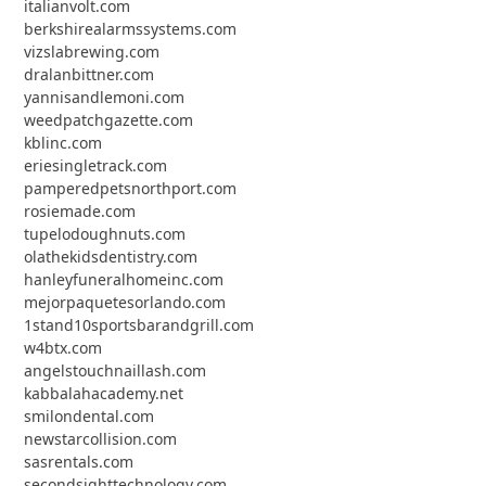
italianvolt.com
berkshirealarmssystems.com
vizslabrewing.com
dralanbittner.com
yannisandlemoni.com
weedpatchgazette.com
kblinc.com
eriesingletrack.com
pamperedpetsnorthport.com
rosiemade.com
tupelodoughnuts.com
olathekidsdentistry.com
hanleyfuneralhomeinc.com
mejorpaquetesorlando.com
1stand10sportsbarandgrill.com
w4btx.com
angelstouchnaillash.com
kabbalahacademy.net
smilondental.com
newstarcollision.com
sasrentals.com
secondsighttechnology.com