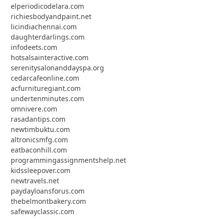
elperiodicodelara.com
richiesbodyandpaint.net
licindiachennai.com
daughterdarlings.com
infodeets.com
hotsalsainteractive.com
serenitysalonanddayspa.org
cedarcafeonline.com
acfurnituregiant.com
undertenminutes.com
omnivere.com
rasadantips.com
newtimbuktu.com
altronicsmfg.com
eatbaconhill.com
programmingassignmentshelp.net
kidssleepover.com
newtravels.net
paydayloansforus.com
thebelmontbakery.com
safewayclassic.com