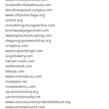
bullandbirdsteakhouse.com
lascolinasplasticsurgery.com
www.cliftonheritage.org
sma43.org
remodelingchicagoonline.com
brentwoodyogacenter.com
www.tiptonlandscaping.com
steppingupstewardship.org
ccvoptica.com
washingtonlehigh.com
luigisbakery.com
hanabi-sushi.com
wolfandzed.com
dekuta.com
www.cinemabuzz.com
mixdepot.net
rosewoodmcs.com
sycamorehistory.org
cornerstonerealty.net
www.consciousnessandbiofeedback.org
www.iamzowilliams.com