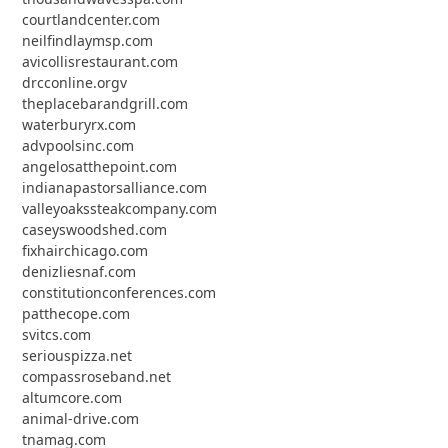
courtlandcenter.com
neilfindlaymsp.com
avicollisrestaurant.com
drcconline.org
v
theplacebarandgrill.com
waterburyrx.com
advpoolsinc.com
angelosatthepoint.com
indianapastorsalliance.com
valleyoakssteakcompany.com
caseyswoodshed.com
fixhairchicago.com
denizliesnaf.com
constitutionconferences.com
patthecope.com
svitcs.com
seriouspizza.net
compassroseband.net
altumcore.com
animal-drive.com
tnamag.com