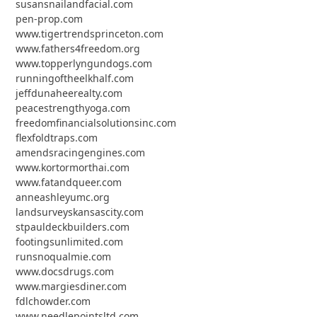
susansnailandfacial.com
pen-prop.com
www.tigertrendsprinceton.com
www.fathers4freedom.org
www.topperlyngundogs.com
runningoftheelkhalf.com
jeffdunaheerealty.com
peacestrengthyoga.com
freedomfinancialsolutionsinc.com
flexfoldtraps.com
amendsracingengines.com
www.kortormorthai.com
www.fatandqueer.com
anneashleyumc.org
landsurveyskansascity.com
stpauldeckbuilders.com
footingsunlimited.com
runsnoqualmie.com
www.docsdrugs.com
www.margiesdiner.com
fdlchowder.com
www.needlepointsltd.com