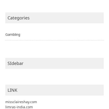
Categories
Gambling
SIdebar
LINK
missclaireshay.com
limras-india.com