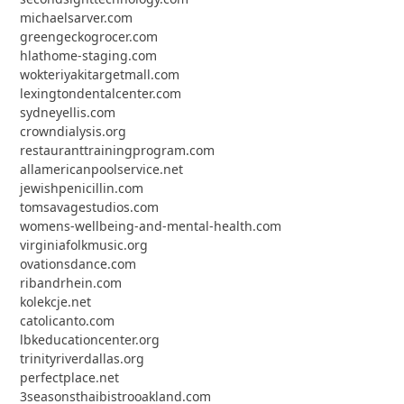
michaelsarver.com
greengeckogrocer.com
hlathome-staging.com
wokteriyakitargetmall.com
lexingtondentalcenter.com
sydneyellis.com
crowndialysis.org
restauranttrainingprogram.com
allamericanpoolservice.net
jewishpenicillin.com
tomsavagestudios.com
womens-wellbeing-and-mental-health.com
virginiafolkmusic.org
ovationsdance.com
ribandrhein.com
kolekcje.net
catolicanto.com
lbkeducationcenter.org
trinityriverdallas.org
perfectplace.net
3seasonsthaibistrooakland.com