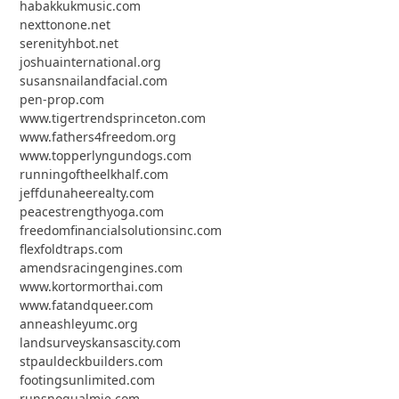
habakkukmusic.com
nexttonone.net
serenityhbot.net
joshuainternational.org
susansnailandfacial.com
pen-prop.com
www.tigertrendsprinceton.com
www.fathers4freedom.org
www.topperlyngundogs.com
runningoftheelkhalf.com
jeffdunaheerealty.com
peacestrengthyoga.com
freedomfinancialsolutionsinc.com
flexfoldtraps.com
amendsracingengines.com
www.kortormorthai.com
www.fatandqueer.com
anneashleyumc.org
landsurveyskansascity.com
stpauldeckbuilders.com
footingsunlimited.com
runsnoqualmie.com