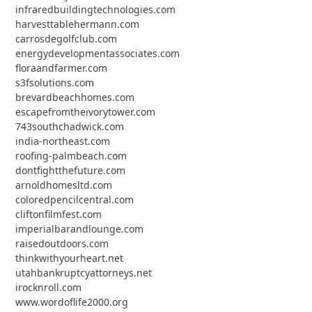
infraredbuildingtechnologies.com
harvesttablehermann.com
carrosdegolfclub.com
energydevelopmentassociates.com
floraandfarmer.com
s3fsolutions.com
brevardbeachhomes.com
escapefromtheivorytower.com
743southchadwick.com
india-northeast.com
roofing-palmbeach.com
dontfightthefuture.com
arnoldhomesltd.com
coloredpencilcentral.com
cliftonfilmfest.com
imperialbarandlounge.com
raisedoutdoors.com
thinkwithyourheart.net
utahbankruptcyattorneys.net
irocknroll.com
www.wordoflife2000.org