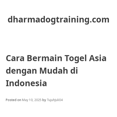
Skip
to
content
dharmadogtraining.com
Cara Bermain Togel Asia
dengan Mudah di
Indonesia
Posted on
May 10, 2025
by
TujuhJuli04