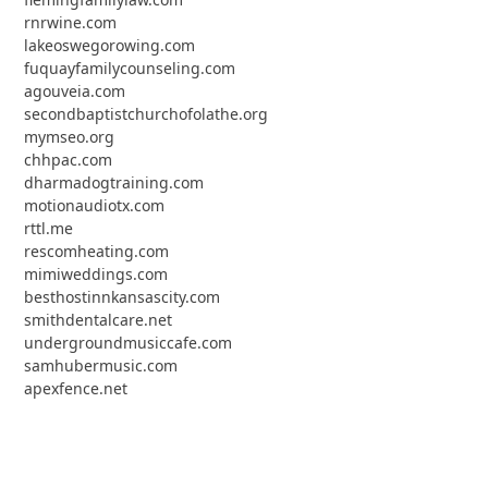
rnrwine.com
lakeoswegorowing.com
fuquayfamilycounseling.com
agouveia.com
secondbaptistchurchofolathe.org
mymseo.org
chhpac.com
dharmadogtraining.com
motionaudiotx.com
rttl.me
rescomheating.com
mimiweddings.com
besthostinnkansascity.com
smithdentalcare.net
undergroundmusiccafe.com
samhubermusic.com
apexfence.net