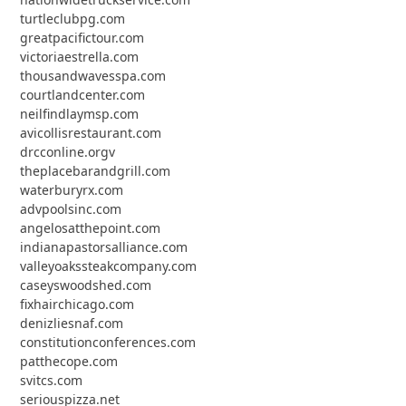
turtleclubpg.com
greatpacifictour.com
victoriaestrella.com
thousandwavesspa.com
courtlandcenter.com
neilfindlaymsp.com
avicollisrestaurant.com
drcconline.org
v
theplacebarandgrill.com
waterburyrx.com
advpoolsinc.com
angelosatthepoint.com
indianapastorsalliance.com
valleyoakssteakcompany.com
caseyswoodshed.com
fixhairchicago.com
denizliesnaf.com
constitutionconferences.com
patthecope.com
svitcs.com
seriouspizza.net