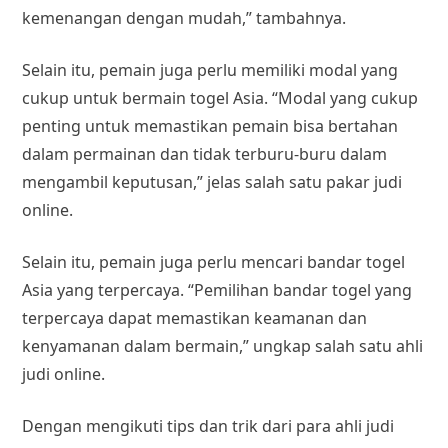
kemenangan dengan mudah,” tambahnya.
Selain itu, pemain juga perlu memiliki modal yang
cukup untuk bermain togel Asia. “Modal yang cukup
penting untuk memastikan pemain bisa bertahan
dalam permainan dan tidak terburu-buru dalam
mengambil keputusan,” jelas salah satu pakar judi
online.
Selain itu, pemain juga perlu mencari bandar togel
Asia yang terpercaya. “Pemilihan bandar togel yang
terpercaya dapat memastikan keamanan dan
kenyamanan dalam bermain,” ungkap salah satu ahli
judi online.
Dengan mengikuti tips dan trik dari para ahli judi