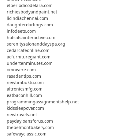
elperiodicodelara.com
richiesbodyandpaint.net
licindiachennai.com
daughterdarlings.com
infodeets.com
hotsalsainteractive.com
serenitysalonanddayspa.org
cedarcafeonline.com
acfurnituregiant.com
undertenminutes.com
omnivere.com
rasadantips.com
newtimbuktu.com
altronicsmfg.com
eatbaconhill.com
programmingassignmentshelp.net
kidssleepover.com
newtravels.net
paydayloansforus.com
thebelmontbakery.com
safewayclassic.com