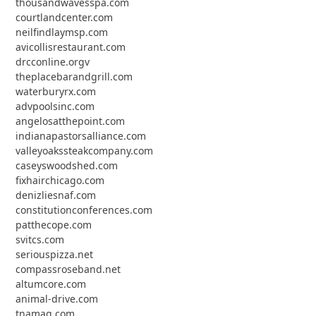
thousandwavesspa.com
courtlandcenter.com
neilfindlaymsp.com
avicollisrestaurant.com
drcconline.org
v
theplacebarandgrill.com
waterburyrx.com
advpoolsinc.com
angelosatthepoint.com
indianapastorsalliance.com
valleyoakssteakcompany.com
caseyswoodshed.com
fixhairchicago.com
denizliesnaf.com
constitutionconferences.com
patthecope.com
svitcs.com
seriouspizza.net
compassroseband.net
altumcore.com
animal-drive.com
tnamag.com