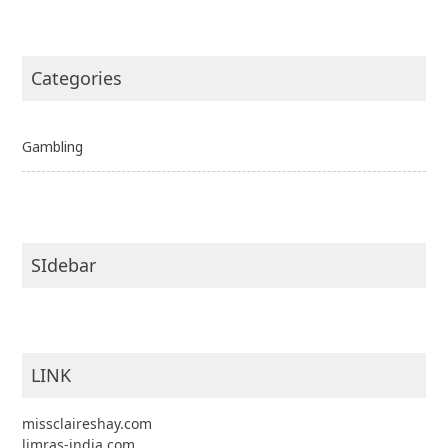
Categories
Gambling
SIdebar
LINK
missclaireshay.com
limras-india.com