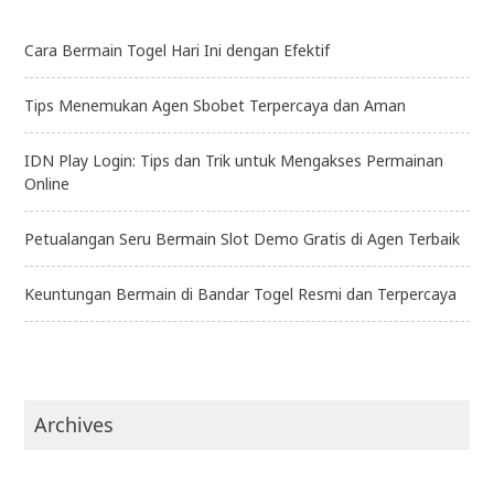
Cara Bermain Togel Hari Ini dengan Efektif
Tips Menemukan Agen Sbobet Terpercaya dan Aman
IDN Play Login: Tips dan Trik untuk Mengakses Permainan
Online
Petualangan Seru Bermain Slot Demo Gratis di Agen Terbaik
Keuntungan Bermain di Bandar Togel Resmi dan Terpercaya
Archives