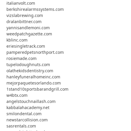
italianvolt.com
berkshirealarmssystems.com
vizslabrewing.com
dralanbittner.com
yannisandlemoni.com
weedpatchgazette.com
kblinc.com
eriesingletrack.com
pamperedpetsnorthport.com
rosiemade.com
tupelodoughnuts.com
olathekidsdentistry.com
hanleyfuneralhomeinc.com
mejorpaquetesorlando.com
1stand10sportsbarandgrill.com
w4btx.com
angelstouchnaillash.com
kabbalahacademy.net
smilondental.com
newstarcollision.com
sasrentals.com