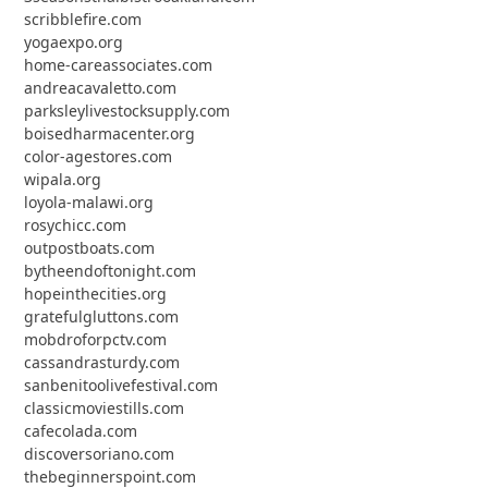
scribblefire.com
yogaexpo.org
home-careassociates.com
andreacavaletto.com
parksleylivestocksupply.com
boisedharmacenter.org
color-agestores.com
wipala.org
loyola-malawi.org
rosychicc.com
outpostboats.com
bytheendoftonight.com
hopeinthecities.org
gratefulgluttons.com
mobdroforpctv.com
cassandrasturdy.com
sanbenitoolivefestival.com
classicmoviestills.com
cafecolada.com
discoversoriano.com
thebeginnerspoint.com