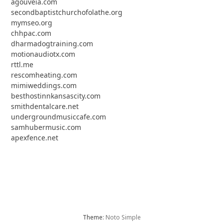
agouveia.com
secondbaptistchurchofolathe.org
mymseo.org
chhpac.com
dharmadogtraining.com
motionaudiotx.com
rttl.me
rescomheating.com
mimiweddings.com
besthostinnkansascity.com
smithdentalcare.net
undergroundmusiccafe.com
samhubermusic.com
apexfence.net
Theme:
Noto Simple