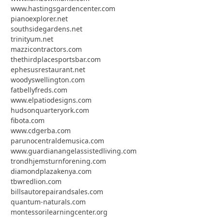
www.hastingsgardencenter.com
pianoexplorer.net
southsidegardens.net
trinityum.net
mazzicontractors.com
thethirdplacesportsbar.com
ephesusrestaurant.net
woodyswellington.com
fatbellyfreds.com
www.elpatiodesigns.com
hudsonquarteryork.com
fibota.com
www.cdgerba.com
parunocentraldemusica.com
www.guardianangelassistedliving.com
trondhjemsturnforening.com
diamondplazakenya.com
tbwredlion.com
billsautorepairandsales.com
quantum-naturals.com
montessorilearningcenter.org