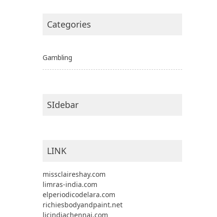
Categories
Gambling
SIdebar
LINK
missclaireshay.com
limras-india.com
elperiodicodelara.com
richiesbodyandpaint.net
licindiachennai.com