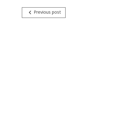
Post
navigate_before
Previous post
navigation