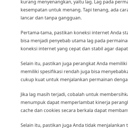
kurang menyenangkan, yaitu lag. Lag pada perma
kesempatan untuk menang. Tapi tenang, ada cara
lancar dan tanpa gangguan.
Pertama-tama, pastikan koneksi internet Anda sta
bisa menjadi penyebab utama lag pada permaina
koneksi internet yang cepat dan stabil agar dapat
Selain itu, pastikan juga perangkat Anda memilik
memiliki spesifikasi rendah juga bisa menyebab
cukup kuat untuk menjalankan permainan dengan l
Jika lag masih terjadi, cobalah untuk membersih
menumpuk dapat memperlambat kinerja perangk
cache dan cookies secara berkala dapat membantu
Selain itu, pastikan juga Anda tidak menjalankan 