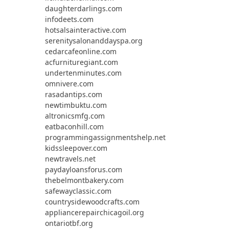
daughterdarlings.com
infodeets.com
hotsalsainteractive.com
serenitysalonanddayspa.org
cedarcafeonline.com
acfurnituregiant.com
undertenminutes.com
omnivere.com
rasadantips.com
newtimbuktu.com
altronicsmfg.com
eatbaconhill.com
programmingassignmentshelp.net
kidssleepover.com
newtravels.net
paydayloansforus.com
thebelmontbakery.com
safewayclassic.com
countrysidewoodcrafts.com
appliancerepairchicagoil.org
ontariotbf.org