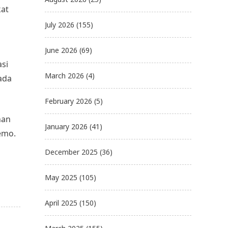
kat
July 2026
(155)
June 2026
(69)
asi
March 2026
(4)
ada
February 2026
(5)
nan
January 2026
(41)
emo.
December 2025
(36)
May 2025
(105)
April 2025
(150)