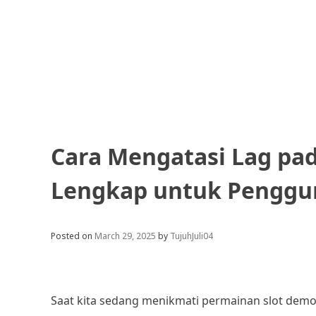
Skip
to
content
Cara Mengatasi Lag pa
Lengkap untuk Penggu
Posted on
March 29, 2025
by
TujuhJuli04
Saat kita sedang menikmati permainan slot dem