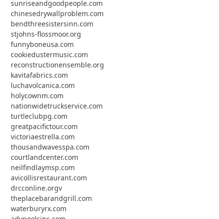
sunriseandgoodpeople.com
chinesedrywallproblem.com
bendthreesistersinn.com
stjohns-flossmoor.org
funnyboneusa.com
cookiedustermusic.com
reconstructionensemble.org
kavitafabrics.com
luchavolcanica.com
holycownm.com
nationwidetruckservice.com
turtleclubpg.com
greatpacifictour.com
victoriaestrella.com
thousandwavesspa.com
courtlandcenter.com
neilfindlaymsp.com
avicollisrestaurant.com
drcconline.org
v
theplacebarandgrill.com
waterburyrx.com
advpoolsinc.com