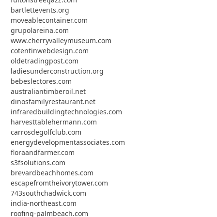
bartlettevents.org
moveablecontainer.com
grupolareina.com
www.cherryvalleymuseum.com
cotentinwebdesign.com
oldetradingpost.com
ladiesunderconstruction.org
bebeslectores.com
australiantimberoil.net
dinosfamilyrestaurant.net
infraredbuildingtechnologies.com
harvesttablehermann.com
carrosdegolfclub.com
energydevelopmentassociates.com
floraandfarmer.com
s3fsolutions.com
brevardbeachhomes.com
escapefromtheivorytower.com
743southchadwick.com
india-northeast.com
roofing-palmbeach.com