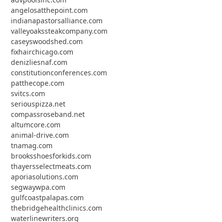
angelosatthepoint.com
indianapastorsalliance.com
valleyoakssteakcompany.com
caseyswoodshed.com
fixhairchicago.com
denizliesnaf.com
constitutionconferences.com
patthecope.com
svitcs.com
seriouspizza.net
compassroseband.net
altumcore.com
animal-drive.com
tnamag.com
brooksshoesforkids.com
thayersselectmeats.com
aporiasolutions.com
segwaywpa.com
gulfcoastpalapas.com
thebridgehealthclinics.com
waterlinewriters.org