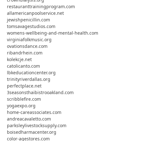
restauranttrainingprogram.com
allamericanpoolservice.net
jewishpenicillin.com
tomsavagestudios.com
womens-wellbeing-and-mental-health.com
virginiafolkmusic.org
ovationsdance.com
ribandrhein.com
kolekcje.net
catolicanto.com
lbkeducationcenter.org
trinityriverdallas.org
perfectplace.net
3seasonsthaibistrooakland.com
scribblefire.com
yogaexpo.org
home-careassociates.com
andreacavaletto.com
parksleylivestocksupply.com
boisedharmacenter.org
color-agestores.com