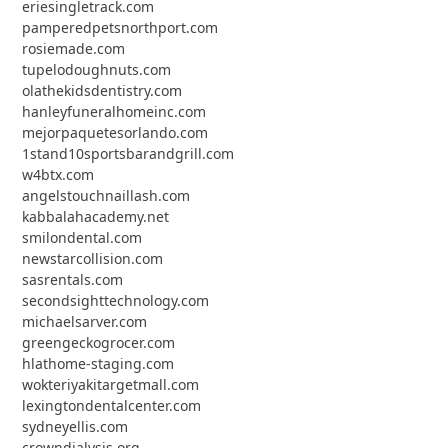
eriesingletrack.com
pamperedpetsnorthport.com
rosiemade.com
tupelodoughnuts.com
olathekidsdentistry.com
hanleyfuneralhomeinc.com
mejorpaquetesorlando.com
1stand10sportsbarandgrill.com
w4btx.com
angelstouchnaillash.com
kabbalahacademy.net
smilondental.com
newstarcollision.com
sasrentals.com
secondsighttechnology.com
michaelsarver.com
greengeckogrocer.com
hlathome-staging.com
wokteriyakitargetmall.com
lexingtondentalcenter.com
sydneyellis.com
crowndialysis.org