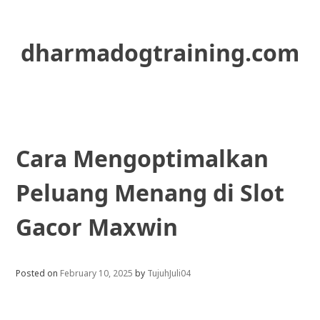
Skip
to
content
dharmadogtraining.com
Cara Mengoptimalkan
Peluang Menang di Slot
Gacor Maxwin
Posted on
February 10, 2025
by
TujuhJuli04