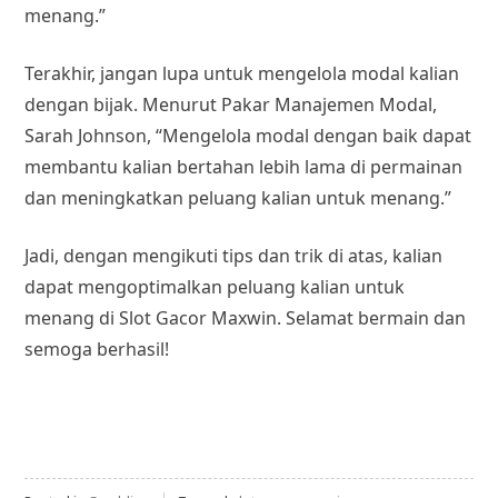
menang.”
Terakhir, jangan lupa untuk mengelola modal kalian
dengan bijak. Menurut Pakar Manajemen Modal,
Sarah Johnson, “Mengelola modal dengan baik dapat
membantu kalian bertahan lebih lama di permainan
dan meningkatkan peluang kalian untuk menang.”
Jadi, dengan mengikuti tips dan trik di atas, kalian
dapat mengoptimalkan peluang kalian untuk
menang di Slot Gacor Maxwin. Selamat bermain dan
semoga berhasil!