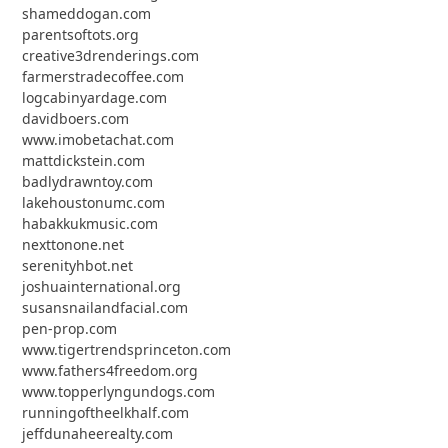
shameddogan.com
parentsoftots.org
creative3drenderings.com
farmerstradecoffee.com
logcabinyardage.com
davidboers.com
www.imobetachat.com
mattdickstein.com
badlydrawntoy.com
lakehoustonumc.com
habakkukmusic.com
nexttonone.net
serenityhbot.net
joshuainternational.org
susansnailandfacial.com
pen-prop.com
www.tigertrendsprinceton.com
www.fathers4freedom.org
www.topperlyngundogs.com
runningoftheelkhalf.com
jeffdunaheerealty.com