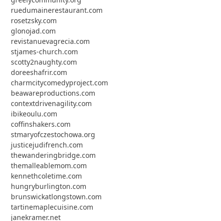
ruedumainerestaurant.com
rosetzsky.com
glonojad.com
revistanuevagrecia.com
stjames-church.com
scotty2naughty.com
doreeshafrir.com
charmcitycomedyproject.com
beawareproductions.com
contextdrivenagility.com
ibikeoulu.com
coffinshakers.com
stmaryofczestochowa.org
justicejudifrench.com
thewanderingbridge.com
themalleablemom.com
kennethcoletime.com
hungryburlington.com
brunswickatlongstown.com
tartinemaplecuisine.com
janekramer.net