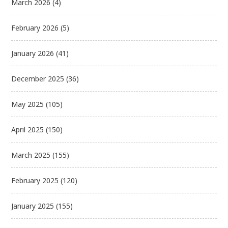
March 2026
(4)
February 2026
(5)
January 2026
(41)
December 2025
(36)
May 2025
(105)
April 2025
(150)
March 2025
(155)
February 2025
(120)
January 2025
(155)