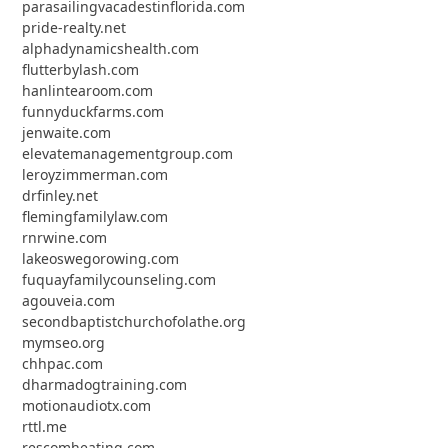
parasailingvacadestinflorida.com
pride-realty.net
alphadynamicshealth.com
flutterbylash.com
hanlintearoom.com
funnyduckfarms.com
jenwaite.com
elevatemanagementgroup.com
leroyzimmerman.com
drfinley.net
flemingfamilylaw.com
rnrwine.com
lakeoswegorowing.com
fuquayfamilycounseling.com
agouveia.com
secondbaptistchurchofolathe.org
mymseo.org
chhpac.com
dharmadogtraining.com
motionaudiotx.com
rttl.me
rescomheating.com