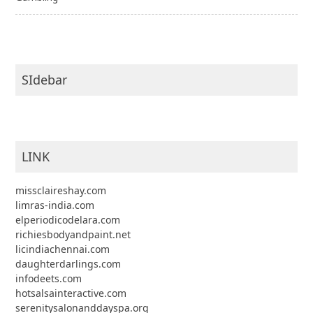
SIdebar
LINK
missclaireshay.com
limras-india.com
elperiodicodelara.com
richiesbodyandpaint.net
licindiachennai.com
daughterdarlings.com
infodeets.com
hotsalsainteractive.com
serenitysalonanddayspa.org