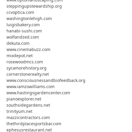
steppingupstewardship.org
ccvoptica.com
washingtonlehigh.com
luigisbakery.com
hanabi-sushi.com
wolfandzed.com
dekuta.com
www.cinemabuzz.com
mixdepot.net
rosewoodmcs.com
sycamorehistory.org
cornerstonerealty.net
www.consciousnessandbiofeedback.org
www.iamzowilliams.com
www.hastingsgardencenter.com
pianoexplorer.net
southsidegardens.net
trinityum.net
mazzicontractors.com
thethirdplacesportsbar.com
ephesusrestaurant.net