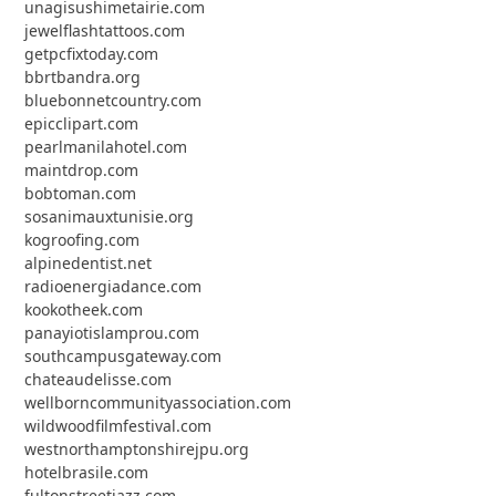
unagisushimetairie.com
jewelflashtattoos.com
getpcfixtoday.com
bbrtbandra.org
bluebonnetcountry.com
epicclipart.com
pearlmanilahotel.com
maintdrop.com
bobtoman.com
sosanimauxtunisie.org
kogroofing.com
alpinedentist.net
radioenergiadance.com
kookotheek.com
panayiotislamprou.com
southcampusgateway.com
chateaudelisse.com
wellborncommunityassociation.com
wildwoodfilmfestival.com
westnorthamptonshirejpu.org
hotelbrasile.com
fultonstreetjazz.com