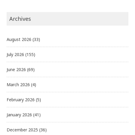
Archives
August 2026
(33)
July 2026
(155)
June 2026
(69)
March 2026
(4)
February 2026
(5)
January 2026
(41)
December 2025
(36)