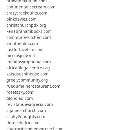
brawndefinition.com
continentalicecream.com
crazycreekquilts.com
binkdavies.com
christchurchpdx.org
kenabrahambooks.com
commune-kitchen.com
amuthefilm.com
lustforlovefilm.com
nicolasjolly.net
infinitasymphonia.com
africanlegalcentre.org
katsusushihouse.com
greelycommunity.org
ruedumainerestaurant.com
rosetzsky.com
glonojad.com
revistanuevagrecia.com
stjames-church.com
scotty2naughty.com
doreeshafrir.com
charmcitycomedyproject.com