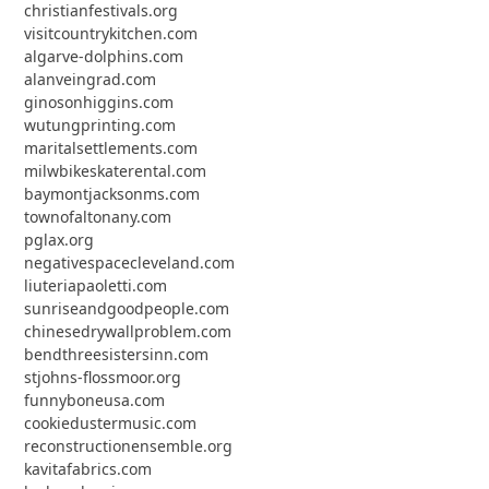
christianfestivals.org
visitcountrykitchen.com
algarve-dolphins.com
alanveingrad.com
ginosonhiggins.com
wutungprinting.com
maritalsettlements.com
milwbikeskaterental.com
baymontjacksonms.com
townofaltonany.com
pglax.org
negativespacecleveland.com
liuteriapaoletti.com
sunriseandgoodpeople.com
chinesedrywallproblem.com
bendthreesistersinn.com
stjohns-flossmoor.org
funnyboneusa.com
cookiedustermusic.com
reconstructionensemble.org
kavitafabrics.com