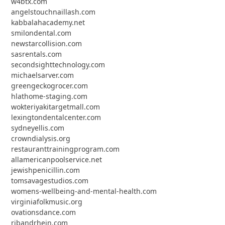
w4btx.com
angelstouchnaillash.com
kabbalahacademy.net
smilondental.com
newstarcollision.com
sasrentals.com
secondsighttechnology.com
michaelsarver.com
greengeckogrocer.com
hlathome-staging.com
wokteriyakitargetmall.com
lexingtondentalcenter.com
sydneyellis.com
crowndialysis.org
restauranttrainingprogram.com
allamericanpoolservice.net
jewishpenicillin.com
tomsavagestudios.com
womens-wellbeing-and-mental-health.com
virginiafolkmusic.org
ovationsdance.com
ribandrhein.com