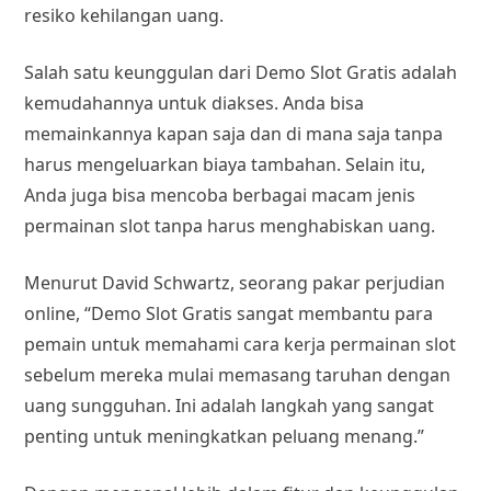
resiko kehilangan uang.
Salah satu keunggulan dari Demo Slot Gratis adalah
kemudahannya untuk diakses. Anda bisa
memainkannya kapan saja dan di mana saja tanpa
harus mengeluarkan biaya tambahan. Selain itu,
Anda juga bisa mencoba berbagai macam jenis
permainan slot tanpa harus menghabiskan uang.
Menurut David Schwartz, seorang pakar perjudian
online, “Demo Slot Gratis sangat membantu para
pemain untuk memahami cara kerja permainan slot
sebelum mereka mulai memasang taruhan dengan
uang sungguhan. Ini adalah langkah yang sangat
penting untuk meningkatkan peluang menang.”