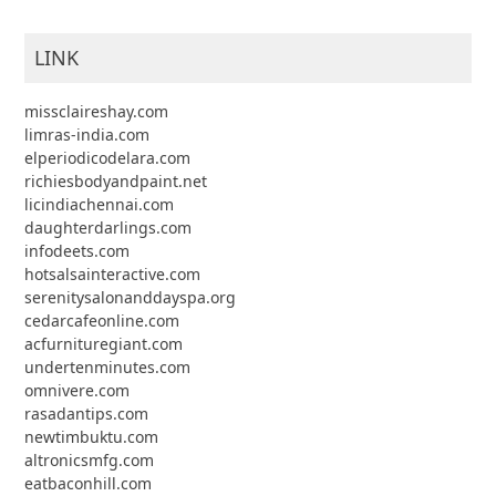
LINK
missclaireshay.com
limras-india.com
elperiodicodelara.com
richiesbodyandpaint.net
licindiachennai.com
daughterdarlings.com
infodeets.com
hotsalsainteractive.com
serenitysalonanddayspa.org
cedarcafeonline.com
acfurnituregiant.com
undertenminutes.com
omnivere.com
rasadantips.com
newtimbuktu.com
altronicsmfg.com
eatbaconhill.com