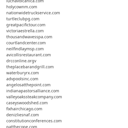
luchavolcanica.com
holycownm.com
nationwidetruckservice.com
turtleclubpg.com
greatpacifictour.com
victoriaestrella.com
thousandwavesspa.com
courtlandcenter.com
neilfindlaymsp.com
avicollisrestaurant.com
drcconline.org
v
theplacebarandgrill.com
waterburyrx.com
advpoolsinc.com
angelosatthepoint.com
indianapastorsalliance.com
valleyoakssteakcompany.com
caseyswoodshed.com
fixhairchicago.com
denizliesnaf.com
constitutionconferences.com
patthecope.com