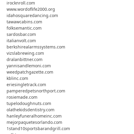
irocknroll.com
www.wordoflife2000.org
idahosquaredancing.com
tawawcabins.com
folksemantic.com
sardosbar.com
italianvolt.com
berkshirealarmssystems.com
vizslabrewing.com
dralanbittner.com
yannisandlemoni.com
weedpatchgazette.com
kblinc.com
eriesingletrack.com
pamperedpetsnorthport.com
rosiemade.com
tupelodoughnuts.com
olathekidsdentistry.com
hanleyfuneralhomeinc.com
mejorpaquetesorlando.com
1stand10sportsbarandgrill.com