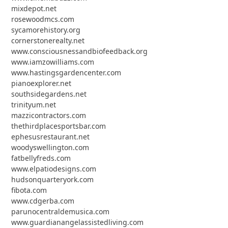
mixdepot.net
rosewoodmcs.com
sycamorehistory.org
cornerstonerealty.net
www.consciousnessandbiofeedback.org
www.iamzowilliams.com
www.hastingsgardencenter.com
pianoexplorer.net
southsidegardens.net
trinityum.net
mazzicontractors.com
thethirdplacesportsbar.com
ephesusrestaurant.net
woodyswellington.com
fatbellyfreds.com
www.elpatiodesigns.com
hudsonquarteryork.com
fibota.com
www.cdgerba.com
parunocentraldemusica.com
www.guardianangelassistedliving.com