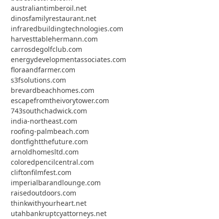
australiantimberoil.net
dinosfamilyrestaurant.net
infraredbuildingtechnologies.com
harvesttablehermann.com
carrosdegolfclub.com
energydevelopmentassociates.com
floraandfarmer.com
s3fsolutions.com
brevardbeachhomes.com
escapefromtheivorytower.com
743southchadwick.com
india-northeast.com
roofing-palmbeach.com
dontfightthefuture.com
arnoldhomesltd.com
coloredpencilcentral.com
cliftonfilmfest.com
imperialbarandlounge.com
raisedoutdoors.com
thinkwithyourheart.net
utahbankruptcyattorneys.net