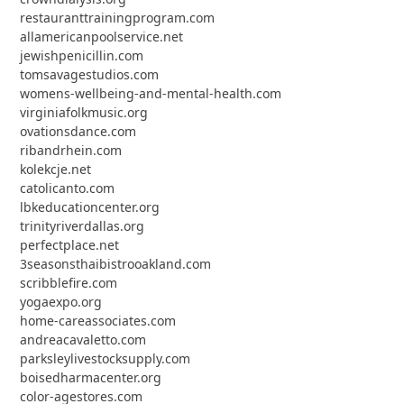
restauranttrainingprogram.com
allamericanpoolservice.net
jewishpenicillin.com
tomsavagestudios.com
womens-wellbeing-and-mental-health.com
virginiafolkmusic.org
ovationsdance.com
ribandrhein.com
kolekcje.net
catolicanto.com
lbkeducationcenter.org
trinityriverdallas.org
perfectplace.net
3seasonsthaibistrooakland.com
scribblefire.com
yogaexpo.org
home-careassociates.com
andreacavaletto.com
parksleylivestocksupply.com
boisedharmacenter.org
color-agestores.com