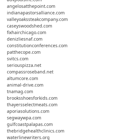
angelosatthepoint.com
indianapastorsalliance.com
valleyoakssteakcompany.com
caseyswoodshed.com
fixhairchicago.com
denizliesnaf.com
constitutionconferences.com
patthecope.com
svitcs.com
seriouspizza.net
compassroseband.net
altumcore.com
animal-drive.com
tnamag.com
brooksshoesforkids.com
thayersselectmeats.com
aporiasolutions.com
segwaywpa.com
gulfcoastpalapas.com
thebridgehealthclinics.com
waterlinewriters.org