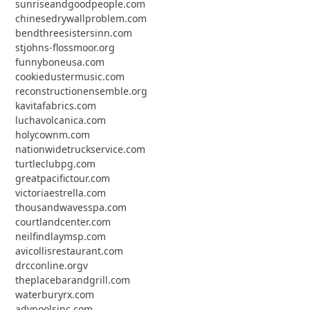
sunriseandgoodpeople.com
chinesedrywallproblem.com
bendthreesistersinn.com
stjohns-flossmoor.org
funnyboneusa.com
cookiedustermusic.com
reconstructionensemble.org
kavitafabrics.com
luchavolcanica.com
holycownm.com
nationwidetruckservice.com
turtleclubpg.com
greatpacifictour.com
victoriaestrella.com
thousandwavesspa.com
courtlandcenter.com
neilfindlaymsp.com
avicollisrestaurant.com
drcconline.org
v
theplacebarandgrill.com
waterburyrx.com
advpoolsinc.com