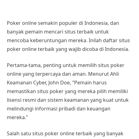
Poker online semakin populer di Indonesia, dan
banyak pemain mencari situs terbaik untuk
mencoba keberuntungan mereka. Inilah daftar situs
poker online terbaik yang wajib dicoba di Indonesia.
Pertama-tama, penting untuk memilih situs poker
online yang terpercaya dan aman. Menurut Ahli
Keamanan Cyber, John Doe, “Pemain harus
memastikan situs poker yang mereka pilih memiliki
lisensi resmi dan sistem keamanan yang kuat untuk
melindungi informasi pribadi dan keuangan
mereka.”
Salah satu situs poker online terbaik yang banyak