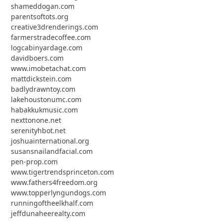
shameddogan.com
parentsoftots.org
creative3drenderings.com
farmerstradecoffee.com
logcabinyardage.com
davidboers.com
www.imobetachat.com
mattdickstein.com
badlydrawntoy.com
lakehoustonumc.com
habakkukmusic.com
nexttonone.net
serenityhbot.net
joshuainternational.org
susansnailandfacial.com
pen-prop.com
www.tigertrendsprinceton.com
www.fathers4freedom.org
www.topperlyngundogs.com
runningoftheelkhalf.com
jeffdunaheerealty.com