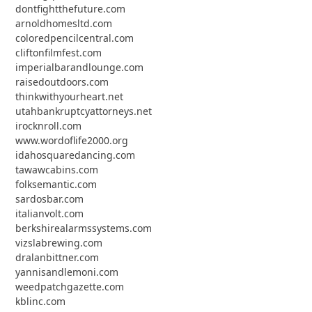
dontfightthefuture.com
arnoldhomesltd.com
coloredpencilcentral.com
cliftonfilmfest.com
imperialbarandlounge.com
raisedoutdoors.com
thinkwithyourheart.net
utahbankruptcyattorneys.net
irocknroll.com
www.wordoflife2000.org
idahosquaredancing.com
tawawcabins.com
folksemantic.com
sardosbar.com
italianvolt.com
berkshirealarmssystems.com
vizslabrewing.com
dralanbittner.com
yannisandlemoni.com
weedpatchgazette.com
kblinc.com