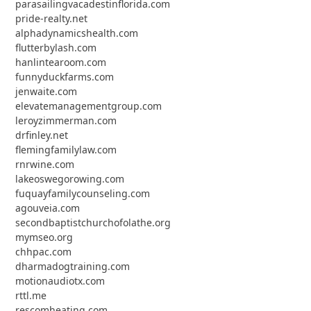
parasailingvacadestinflorida.com
pride-realty.net
alphadynamicshealth.com
flutterbylash.com
hanlintearoom.com
funnyduckfarms.com
jenwaite.com
elevatemanagementgroup.com
leroyzimmerman.com
drfinley.net
flemingfamilylaw.com
rnrwine.com
lakeoswegorowing.com
fuquayfamilycounseling.com
agouveia.com
secondbaptistchurchofolathe.org
mymseo.org
chhpac.com
dharmadogtraining.com
motionaudiotx.com
rttl.me
rescomheating.com