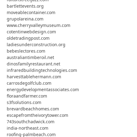
bartlettevents.org
moveablecontainer.com
grupolareina.com
www.cherryvalleymuseum.com
cotentinwebdesign.com
oldetradingpost.com
ladiesunderconstruction.org
bebeslectores.com
australiantimberoil.net
dinosfamilyrestaurant.net
infraredbuildingtechnologies.com
harvesttablehermann.com
carrosdegolfclub.com
energydevelopmentassociates.com
floraandfarmer.com
s3fsolutions.com
brevardbeachhomes.com
escapefromtheivorytower.com
743southchadwick.com
india-northeast.com
roofing-palmbeach.com