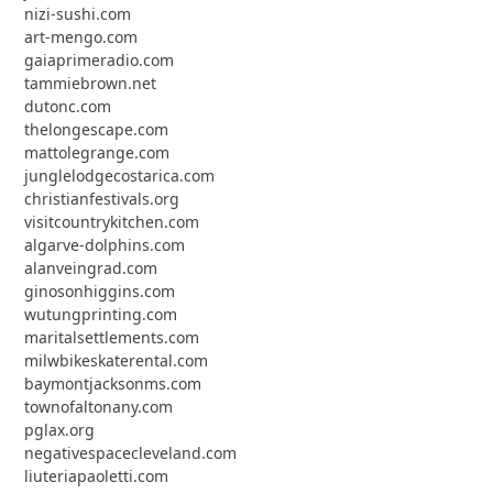
nizi-sushi.com
art-mengo.com
gaiaprimeradio.com
tammiebrown.net
dutonc.com
thelongescape.com
mattolegrange.com
junglelodgecostarica.com
christianfestivals.org
visitcountrykitchen.com
algarve-dolphins.com
alanveingrad.com
ginosonhiggins.com
wutungprinting.com
maritalsettlements.com
milwbikeskaterental.com
baymontjacksonms.com
townofaltonany.com
pglax.org
negativespacecleveland.com
liuteriapaoletti.com