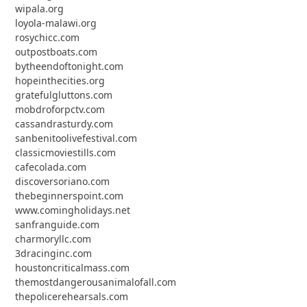
wipala.org
loyola-malawi.org
rosychicc.com
outpostboats.com
bytheendoftonight.com
hopeinthecities.org
gratefulgluttons.com
mobdroforpctv.com
cassandrasturdy.com
sanbenitoolivefestival.com
classicmoviestills.com
cafecolada.com
discoversoriano.com
thebeginnerspoint.com
www.comingholidays.net
sanfranguide.com
charmoryllc.com
3dracinginc.com
houstoncriticalmass.com
themostdangerousanimalofall.com
thepolicerehearsals.com