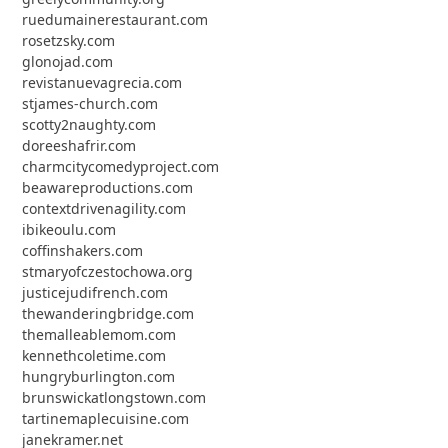
ruedumainerestaurant.com
rosetzsky.com
glonojad.com
revistanuevagrecia.com
stjames-church.com
scotty2naughty.com
doreeshafrir.com
charmcitycomedyproject.com
beawareproductions.com
contextdrivenagility.com
ibikeoulu.com
coffinshakers.com
stmaryofczestochowa.org
justicejudifrench.com
thewanderingbridge.com
themalleablemom.com
kennethcoletime.com
hungryburlington.com
brunswickatlongstown.com
tartinemaplecuisine.com
janekramer.net