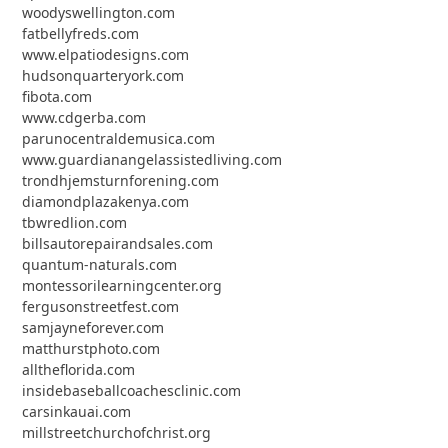
woodyswellington.com
fatbellyfreds.com
www.elpatiodesigns.com
hudsonquarteryork.com
fibota.com
www.cdgerba.com
parunocentraldemusica.com
www.guardianangelassistedliving.com
trondhjemsturnforening.com
diamondplazakenya.com
tbwredlion.com
billsautorepairandsales.com
quantum-naturals.com
montessorilearningcenter.org
fergusonstreetfest.com
samjayneforever.com
matthurstphoto.com
alltheflorida.com
insidebaseballcoachesclinic.com
carsinkauai.com
millstreetchurchofchrist.org