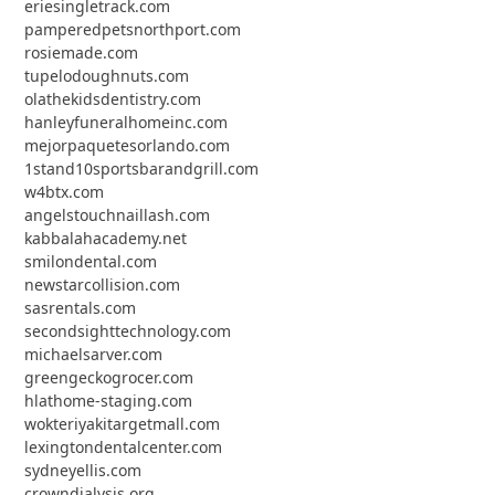
eriesingletrack.com
pamperedpetsnorthport.com
rosiemade.com
tupelodoughnuts.com
olathekidsdentistry.com
hanleyfuneralhomeinc.com
mejorpaquetesorlando.com
1stand10sportsbarandgrill.com
w4btx.com
angelstouchnaillash.com
kabbalahacademy.net
smilondental.com
newstarcollision.com
sasrentals.com
secondsighttechnology.com
michaelsarver.com
greengeckogrocer.com
hlathome-staging.com
wokteriyakitargetmall.com
lexingtondentalcenter.com
sydneyellis.com
crowndialysis.org