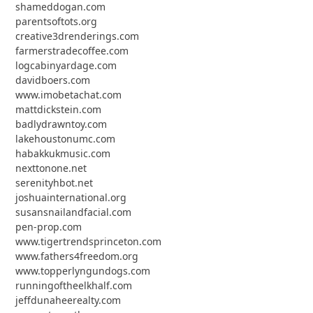
shameddogan.com
parentsoftots.org
creative3drenderings.com
farmerstradecoffee.com
logcabinyardage.com
davidboers.com
www.imobetachat.com
mattdickstein.com
badlydrawntoy.com
lakehoustonumc.com
habakkukmusic.com
nexttonone.net
serenityhbot.net
joshuainternational.org
susansnailandfacial.com
pen-prop.com
www.tigertrendsprinceton.com
www.fathers4freedom.org
www.topperlyngundogs.com
runningoftheelkhalf.com
jeffdunaheerealty.com