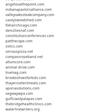
angelosatthepoint.com
indianapastorsalliance.com
valleyoakssteakcompany.com
caseyswoodshed.com
fixhairchicago.com
denizliesnaf.com
constitutionconferences.com
patthecope.com
svitcs.com
seriouspizza.net
compassroseband.net
altumcore.com
animal-drive.com
tnamag.com
brooksshoesforkids.com
thayersselectmeats.com
aporiasolutions.com
segwaywpa.com
gulfcoastpalapas.com
thebridgehealthclinics.com
waterlinewriters.org