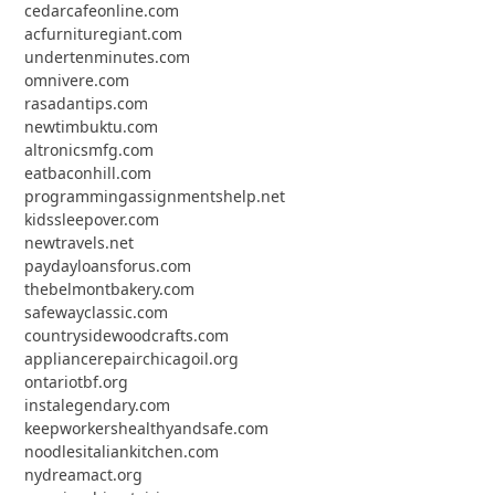
cedarcafeonline.com
acfurnituregiant.com
undertenminutes.com
omnivere.com
rasadantips.com
newtimbuktu.com
altronicsmfg.com
eatbaconhill.com
programmingassignmentshelp.net
kidssleepover.com
newtravels.net
paydayloansforus.com
thebelmontbakery.com
safewayclassic.com
countrysidewoodcrafts.com
appliancerepairchicagoil.org
ontariotbf.org
instalegendary.com
keepworkershealthyandsafe.com
noodlesitaliankitchen.com
nydreamact.org