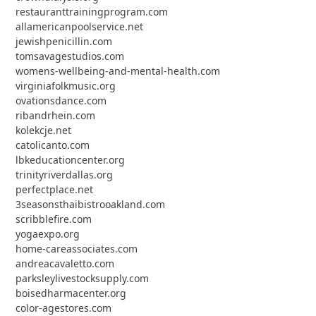
restauranttrainingprogram.com
allamericanpoolservice.net
jewishpenicillin.com
tomsavagestudios.com
womens-wellbeing-and-mental-health.com
virginiafolkmusic.org
ovationsdance.com
ribandrhein.com
kolekcje.net
catolicanto.com
lbkeducationcenter.org
trinityriverdallas.org
perfectplace.net
3seasonsthaibistrooakland.com
scribblefire.com
yogaexpo.org
home-careassociates.com
andreacavaletto.com
parksleylivestocksupply.com
boisedharmacenter.org
color-agestores.com