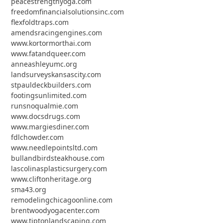
peacestrengthyoga.com
freedomfinancialsolutionsinc.com
flexfoldtraps.com
amendsracingengines.com
www.kortormorthai.com
www.fatandqueer.com
anneashleyumc.org
landsurveyskansascity.com
stpauldeckbuilders.com
footingsunlimited.com
runsnoqualmie.com
www.docsdrugs.com
www.margiesdiner.com
fdlchowder.com
www.needlepointsltd.com
bullandbirdsteakhouse.com
lascolinasplasticsurgery.com
www.cliftonheritage.org
sma43.org
remodelingchicagoonline.com
brentwoodyogacenter.com
www.tiptonlandscaping.com