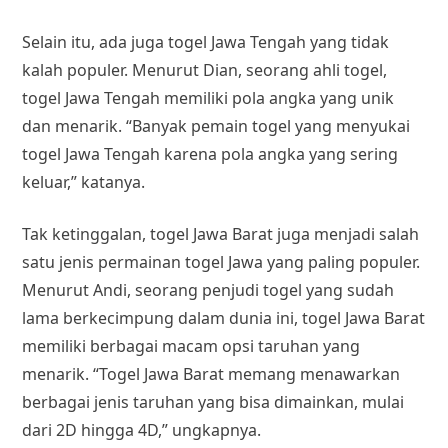
Selain itu, ada juga togel Jawa Tengah yang tidak
kalah populer. Menurut Dian, seorang ahli togel,
togel Jawa Tengah memiliki pola angka yang unik
dan menarik. “Banyak pemain togel yang menyukai
togel Jawa Tengah karena pola angka yang sering
keluar,” katanya.
Tak ketinggalan, togel Jawa Barat juga menjadi salah
satu jenis permainan togel Jawa yang paling populer.
Menurut Andi, seorang penjudi togel yang sudah
lama berkecimpung dalam dunia ini, togel Jawa Barat
memiliki berbagai macam opsi taruhan yang
menarik. “Togel Jawa Barat memang menawarkan
berbagai jenis taruhan yang bisa dimainkan, mulai
dari 2D hingga 4D,” ungkapnya.