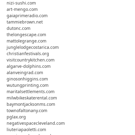
nizi-sushi.com
art-mengo.com
gaiaprimeradio.com
tammiebrown.net
dutonc.com
thelongescape.com
mattolegrange.com
junglelodgecostarica.com
christianfestivals.org
visitcountrykitchen.com
algarve-dolphins.com
alanveingrad.com
ginosonhiggins.com
wutungprinting.com
maritalsettlements.com
milwbikeskaterental.com
baymontjacksonms.com
townofaltonany.com
pglax.org
negativespacecleveland.com
liuteriapaoletti.com