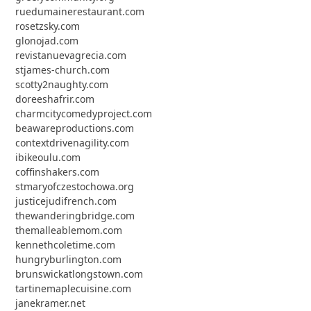
ruedumainerestaurant.com
rosetzsky.com
glonojad.com
revistanuevagrecia.com
stjames-church.com
scotty2naughty.com
doreeshafrir.com
charmcitycomedyproject.com
beawareproductions.com
contextdrivenagility.com
ibikeoulu.com
coffinshakers.com
stmaryofczestochowa.org
justicejudifrench.com
thewanderingbridge.com
themalleablemom.com
kennethcoletime.com
hungryburlington.com
brunswickatlongstown.com
tartinemaplecuisine.com
janekramer.net