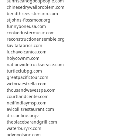
sunriseandgoodpeople.com
chinesedrywallproblem.com
bendthreesistersinn.com
stjohns-flossmoor.org
funnyboneusa.com
cookiedustermusic.com
reconstructionensemble.org
kavitafabrics.com
luchavolcanica.com
holycownm.com
nationwidetruckservice.com
turtleclubpg.com
greatpacifictour.com
victoriaestrella.com
thousandwavesspa.com
courtlandcenter.com
neilfindlaymsp.com
avicollisrestaurant.com
drcconline.org
v
theplacebarandgrill.com
waterburyrx.com
advpoolsinc.com