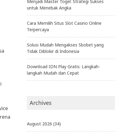
Menjadi Master Togel: Strategi Sukses
untuk Menebak Angka
.
Cara Memilih Situs Slot Casino Online
Terpercaya
Solusi Mudah Mengakses Sbobet yang
sa
Tidak Diblokir di Indonesia
Download IDN Play Gratis: Langkah-
langkah Mudah dan Cepat
i
Archives
vice
arena
August 2026
(34)