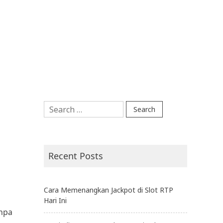
Search
for:
Recent Posts
Cara Memenangkan Jackpot di Slot RTP
Hari Ini
anpa