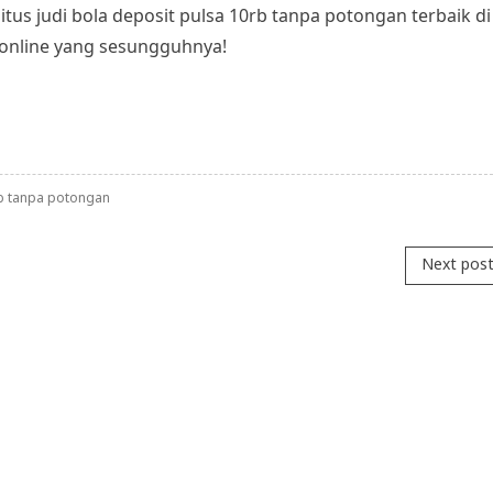
tus judi bola deposit pulsa 10rb tanpa potongan terbaik di
 online yang sesungguhnya!
rb tanpa potongan
Next pos