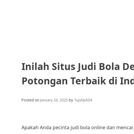
Skip
to
content
Inilah Situs Judi Bola D
Potongan Terbaik di In
Posted on
January 26, 2025
by
TujuhJuli04
Apakah Anda pecinta judi bola online dan mencar