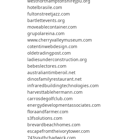
westnorthamptonshirejpu.org
hotelbrasile.com
fultonstreetjazz.com
bartlettevents.org
moveablecontainer.com
grupolareina.com
www.cherryvalleymuseum.com
cotentinwebdesign.com
oldetradingpost.com
ladiesunderconstruction.org
bebeslectores.com
australiantimberoil.net
dinosfamilyrestaurant.net
infraredbuildingtechnologies.com
harvesttablehermann.com
carrosdegolfclub.com
energydevelopmentassociates.com
floraandfarmer.com
s3fsolutions.com
brevardbeachhomes.com
escapefromtheivorytower.com
743southchadwick.com