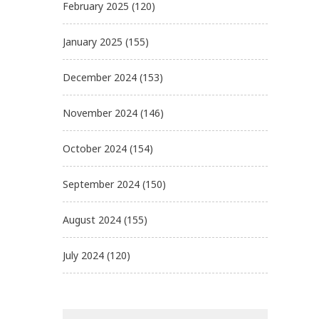
February 2025
(120)
January 2025
(155)
December 2024
(153)
November 2024
(146)
October 2024
(154)
September 2024
(150)
August 2024
(155)
July 2024
(120)