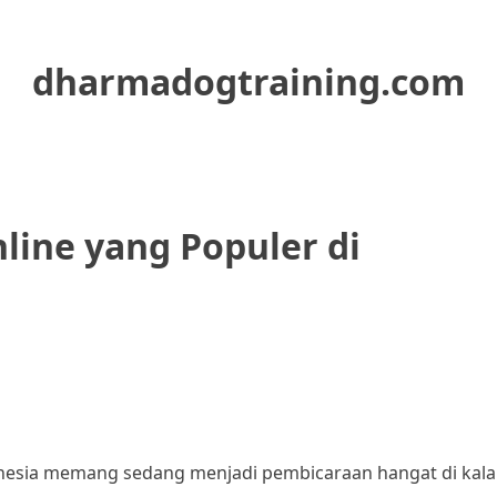
dharmadogtraining.com
line yang Populer di
donesia memang sedang menjadi pembicaraan hangat di kal