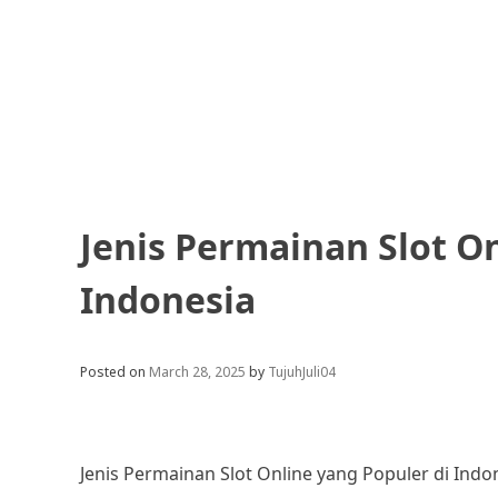
Skip
to
content
Jenis Permainan Slot On
Indonesia
Posted on
March 28, 2025
by
TujuhJuli04
Jenis Permainan Slot Online yang Populer di In