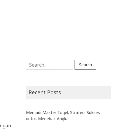
Search
for:
Recent Posts
Menjadi Master Togel: Strategi Sukses
untuk Menebak Angka
angan