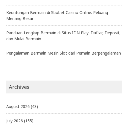
Keuntungan Bermain di Sbobet Casino Online: Peluang
Menang Besar
Panduan Lengkap Bermain di Situs IDN Play: Daftar, Deposit,
dan Mulai Bermain
Pengalaman Bermain Mesin Slot dari Pemain Berpengalaman
Archives
August 2026
(43)
July 2026
(155)