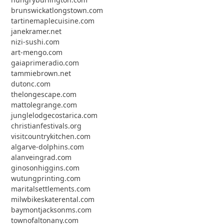
brunswickatlongstown.com
tartinemaplecuisine.com
janekramer.net
nizi-sushi.com
art-mengo.com
gaiaprimeradio.com
tammiebrown.net
dutonc.com
thelongescape.com
mattolegrange.com
junglelodgecostarica.com
christianfestivals.org
visitcountrykitchen.com
algarve-dolphins.com
alanveingrad.com
ginosonhiggins.com
wutungprinting.com
maritalsettlements.com
milwbikeskaterental.com
baymontjacksonms.com
townofaltonany.com