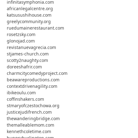
infinitasymphonia.com
africanlegalcentre.org
katsusushihouse.com
greelycommunity.org
ruedumainerestaurant.com
rosetzsky.com
glonojad.com
revistanuevagrecia.com
stjames-church.com
scotty2naughty.com
doreeshafrir.com
charmcitycomedyproject.com
beawareproductions.com
contextdrivenagility.com
ibikeoulu.com
coffinshakers.com
stmaryofczestochowa.org
justicejudifrench.com
thewanderingbridge.com
themalleablemom.com
kennethcoletime.com
hungryburlington.com