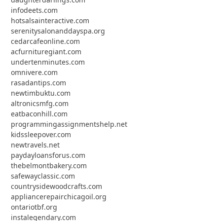
infodeets.com
hotsalsainteractive.com
serenitysalonanddayspa.org
cedarcafeonline.com
acfurnituregiant.com
undertenminutes.com
omnivere.com
rasadantips.com
newtimbuktu.com
altronicsmfg.com
eatbaconhill.com
programmingassignmentshelp.net
kidssleepover.com
newtravels.net
paydayloansforus.com
thebelmontbakery.com
safewayclassic.com
countrysidewoodcrafts.com
appliancerepairchicagoil.org
ontariotbf.org
instalegendary.com