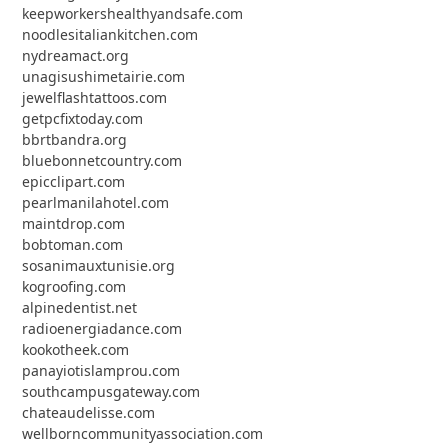
keepworkershealthyandsafe.com
noodlesitaliankitchen.com
nydreamact.org
unagisushimetairie.com
jewelflashtattoos.com
getpcfixtoday.com
bbrtbandra.org
bluebonnetcountry.com
epicclipart.com
pearlmanilahotel.com
maintdrop.com
bobtoman.com
sosanimauxtunisie.org
kogroofing.com
alpinedentist.net
radioenergiadance.com
kookotheek.com
panayiotislamprou.com
southcampusgateway.com
chateaudelisse.com
wellborncommunityassociation.com