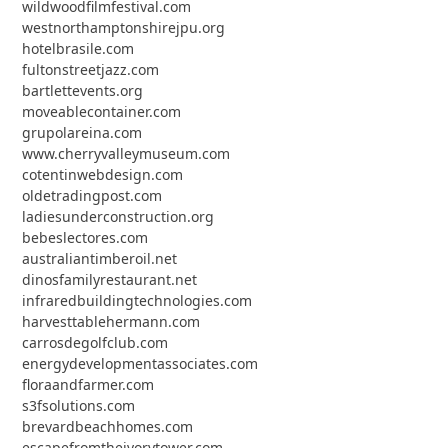
wildwoodfilmfestival.com
westnorthamptonshirejpu.org
hotelbrasile.com
fultonstreetjazz.com
bartlettevents.org
moveablecontainer.com
grupolareina.com
www.cherryvalleymuseum.com
cotentinwebdesign.com
oldetradingpost.com
ladiesunderconstruction.org
bebeslectores.com
australiantimberoil.net
dinosfamilyrestaurant.net
infraredbuildingtechnologies.com
harvesttablehermann.com
carrosdegolfclub.com
energydevelopmentassociates.com
floraandfarmer.com
s3fsolutions.com
brevardbeachhomes.com
escapefromtheivorytower.com