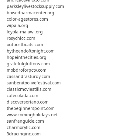
parksleylivestocksupply.com
boisedharmacenter.org
color-agestores.com
wipala.org
loyola-malawi.org
rosychicc.com
outpostboats.com
bytheendoftonight.com
hopeinthecities.org
gratefulgluttons.com
mobdroforpctv.com
cassandrasturdy.com
sanbenitoolivefestival.com
classicmoviestills.com
cafecolada.com
discoversoriano.com
thebeginnerspoint.com
www.comingholidays.net
sanfranguide.com
charmoryllc.com
3dracinginc.com