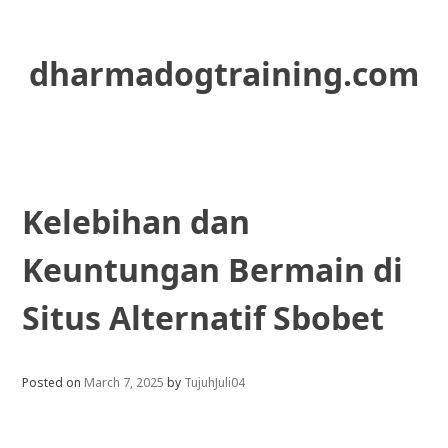
Skip
to
content
dharmadogtraining.com
Kelebihan dan
Keuntungan Bermain di
Situs Alternatif Sbobet
Posted on
March 7, 2025
by
TujuhJuli04