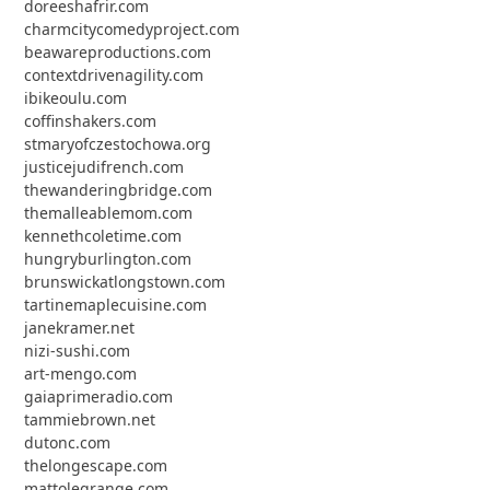
doreeshafrir.com
charmcitycomedyproject.com
beawareproductions.com
contextdrivenagility.com
ibikeoulu.com
coffinshakers.com
stmaryofczestochowa.org
justicejudifrench.com
thewanderingbridge.com
themalleablemom.com
kennethcoletime.com
hungryburlington.com
brunswickatlongstown.com
tartinemaplecuisine.com
janekramer.net
nizi-sushi.com
art-mengo.com
gaiaprimeradio.com
tammiebrown.net
dutonc.com
thelongescape.com
mattolegrange.com