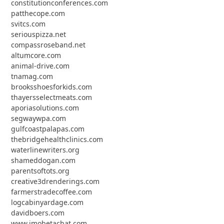
constitutionconferences.com
patthecope.com
svitcs.com
seriouspizza.net
compassroseband.net
altumcore.com
animal-drive.com
tnamag.com
brooksshoesforkids.com
thayersselectmeats.com
aporiasolutions.com
segwaywpa.com
gulfcoastpalapas.com
thebridgehealthclinics.com
waterlinewriters.org
shameddogan.com
parentsoftots.org
creative3drenderings.com
farmerstradecoffee.com
logcabinyardage.com
davidboers.com
www.imobetachat.com