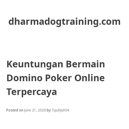
Skip
to
content
dharmadogtraining.com
Keuntungan Bermain
Domino Poker Online
Terpercaya
Posted on
June 21, 2026
by
TujuhJuli04