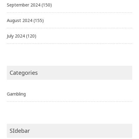
September 2024
(150)
August 2024
(155)
July 2024
(120)
Categories
Gambling
SIdebar