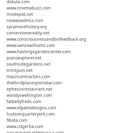
dekuta.com
www.cinemabuzz.com
mixdepot.net
rosewoodmcs.com
sycamorehistory.org
cornerstonerealty.net
www.consciousnessandbiofeedback.org
www.iamzowilliams.com
www.hastingsgardencenter.com
pianoexplorer.net
southsidegardens.net
trinityum.net
mazzicontractors.com
thethirdplacesportsbar.com
ephesusrestaurant.net
woodyswellington.com
fatbellyfreds.com
www.elpatiodesigns.com
hudsonquarteryork.com
fibota.com
www.cdgerba.com
parunocentraldemusica.com