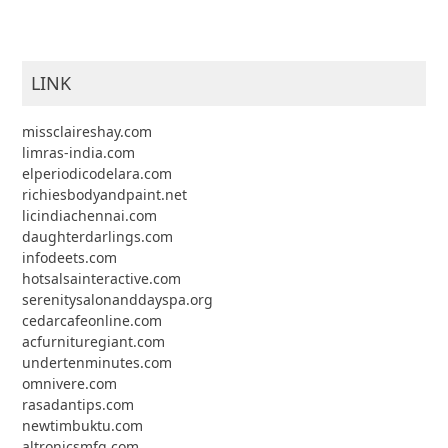
LINK
missclaireshay.com
limras-india.com
elperiodicodelara.com
richiesbodyandpaint.net
licindiachennai.com
daughterdarlings.com
infodeets.com
hotsalsainteractive.com
serenitysalonanddayspa.org
cedarcafeonline.com
acfurnituregiant.com
undertenminutes.com
omnivere.com
rasadantips.com
newtimbuktu.com
altronicsmfg.com