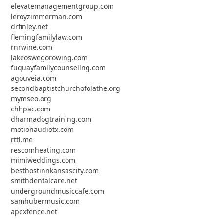
elevatemanagementgroup.com
leroyzimmerman.com
drfinley.net
flemingfamilylaw.com
rnrwine.com
lakeoswegorowing.com
fuquayfamilycounseling.com
agouveia.com
secondbaptistchurchofolathe.org
mymseo.org
chhpac.com
dharmadogtraining.com
motionaudiotx.com
rttl.me
rescomheating.com
mimiweddings.com
besthostinnkansascity.com
smithdentalcare.net
undergroundmusiccafe.com
samhubermusic.com
apexfence.net