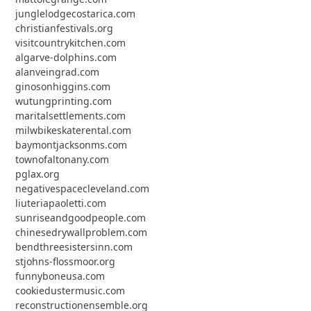
junglelodgecostarica.com
christianfestivals.org
visitcountrykitchen.com
algarve-dolphins.com
alanveingrad.com
ginosonhiggins.com
wutungprinting.com
maritalsettlements.com
milwbikeskaterental.com
baymontjacksonms.com
townofaltonany.com
pglax.org
negativespacecleveland.com
liuteriapaoletti.com
sunriseandgoodpeople.com
chinesedrywallproblem.com
bendthreesistersinn.com
stjohns-flossmoor.org
funnyboneusa.com
cookiedustermusic.com
reconstructionensemble.org