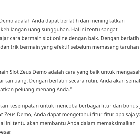
 Demo adalah Anda dapat berlatih dan meningkatkan
ehilangan uang sungguhan. Hal ini tentu sangat
ar cara bermain slot online dengan baik. Dengan berlatih 
 dan trik bermain yang efektif sebelum memasang taruhan
rmain Slot Zeus Demo adalah cara yang baik untuk mengasa
an uang. Dengan berlatih secara rutin, Anda akan sema
katkan peluang menang Anda.”
rikan kesempatan untuk mencoba berbagai fitur dan bonus
 Zeus Demo, Anda dapat mengetahui fitur-fitur apa saja 
Hal ini tentu akan membantu Anda dalam memaksimalkan
esar.