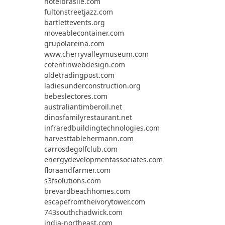
hotelbrasile.com
fultonstreetjazz.com
bartlettevents.org
moveablecontainer.com
grupolareina.com
www.cherryvalleymuseum.com
cotentinwebdesign.com
oldetradingpost.com
ladiesunderconstruction.org
bebeslectores.com
australiantimberoil.net
dinosfamilyrestaurant.net
infraredbuildingtechnologies.com
harvesttablehermann.com
carrosdegolfclub.com
energydevelopmentassociates.com
floraandfarmer.com
s3fsolutions.com
brevardbeachhomes.com
escapefromtheivorytower.com
743southchadwick.com
india-northeast.com