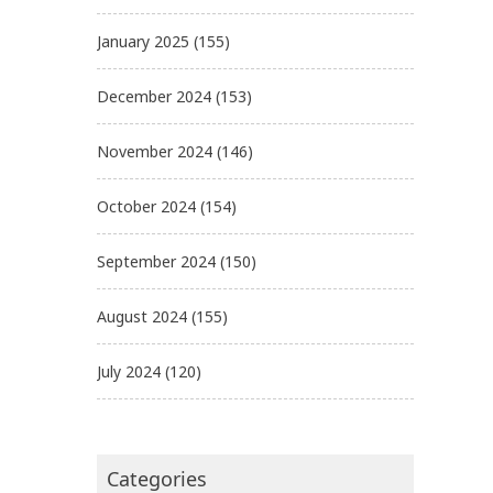
January 2025
(155)
December 2024
(153)
November 2024
(146)
October 2024
(154)
September 2024
(150)
August 2024
(155)
July 2024
(120)
Categories