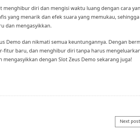
t menghibur diri dan mengisi waktu luang dengan cara ya
is yang menarik dan efek suara yang memukau, sehingga
u dan mengasyikkan.
Zeus Demo dan nikmati semua keuntungannya. Dengan ber
ur-fitur baru, dan menghibur diri tanpa harus mengeluarka
an mengasyikkan dengan Slot Zeus Demo sekarang juga!
Next pos