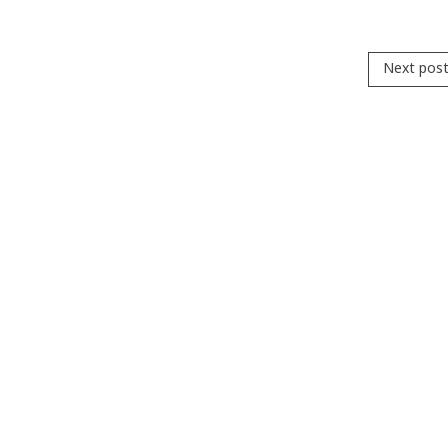
Next pos