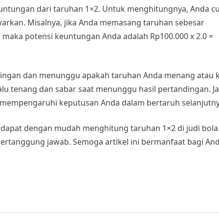
untungan dari taruhan 1×2. Untuk menghitungnya, Anda c
warkan. Misalnya, jika Anda memasang taruhan sebesar
 maka potensi keuntungan Anda adalah Rp100.000 x 2.0 =
ndingan dan menunggu apakah taruhan Anda menang atau k
alu tenang dan sabar saat menunggu hasil pertandingan. J
at mempengaruhi keputusan Anda dalam bertaruh selanjutny
 dapat dengan mudah menghitung taruhan 1×2 di judi bola
bertanggung jawab. Semoga artikel ini bermanfaat bagi An