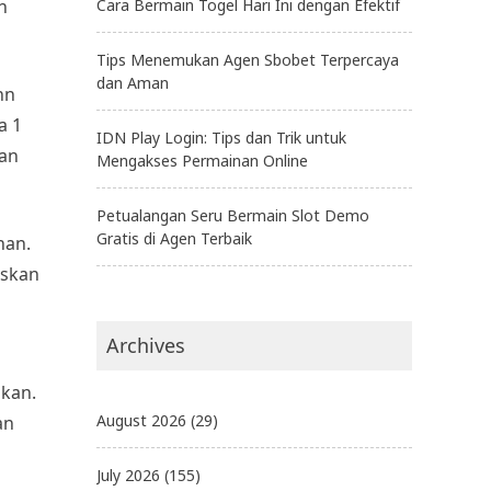
n
Cara Bermain Togel Hari Ini dengan Efektif
Tips Menemukan Agen Sbobet Terpercaya
dan Aman
hn
a 1
IDN Play Login: Tips dan Trik untuk
kan
Mengakses Permainan Online
Petualangan Seru Bermain Slot Demo
Gratis di Agen Terbaik
han.
uskan
Archives
hkan.
August 2026
(29)
an
July 2026
(155)