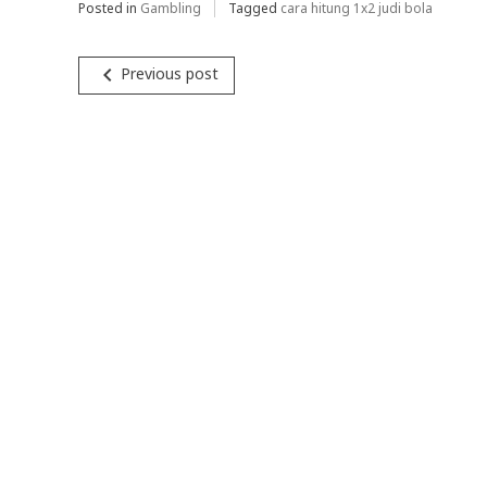
Posted in
Gambling
Tagged
cara hitung 1x2 judi bola
Post
navigate_before
Previous post
navigation