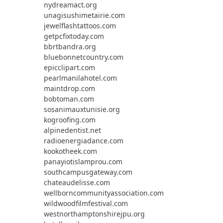
nydreamact.org
unagisushimetairie.com
jewelflashtattoos.com
getpcfixtoday.com
bbrtbandra.org
bluebonnetcountry.com
epicclipart.com
pearlmanilahotel.com
maintdrop.com
bobtoman.com
sosanimauxtunisie.org
kogroofing.com
alpinedentist.net
radioenergiadance.com
kookotheek.com
panayiotislamprou.com
southcampusgateway.com
chateaudelisse.com
wellborncommunityassociation.com
wildwoodfilmfestival.com
westnorthamptonshirejpu.org