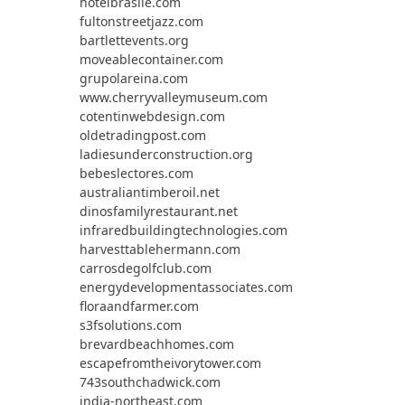
hotelbrasile.com
fultonstreetjazz.com
bartlettevents.org
moveablecontainer.com
grupolareina.com
www.cherryvalleymuseum.com
cotentinwebdesign.com
oldetradingpost.com
ladiesunderconstruction.org
bebeslectores.com
australiantimberoil.net
dinosfamilyrestaurant.net
infraredbuildingtechnologies.com
harvesttablehermann.com
carrosdegolfclub.com
energydevelopmentassociates.com
floraandfarmer.com
s3fsolutions.com
brevardbeachhomes.com
escapefromtheivorytower.com
743southchadwick.com
india-northeast.com