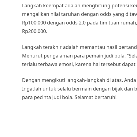
Langkah keempat adalah menghitung potensi ke
mengalikan nilai taruhan dengan odds yang dita
Rp100.000 dengan odds 2.0 pada tim tuan rumah,
Rp200.000.
Langkah terakhir adalah memantau hasil perta
Menurut pengalaman para pemain judi bola, “Sel
terlalu terbawa emosi, karena hal tersebut dap
Dengan mengikuti langkah-langkah di atas, Anda
Ingatlah untuk selalu bermain dengan bijak dan 
para pecinta judi bola. Selamat bertaruh!