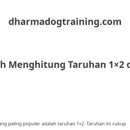
dharmadogtraining.com
h Menghitung Taruhan 1×2 
yang paling populer adalah taruhan 1×2. Taruhan ini cukup