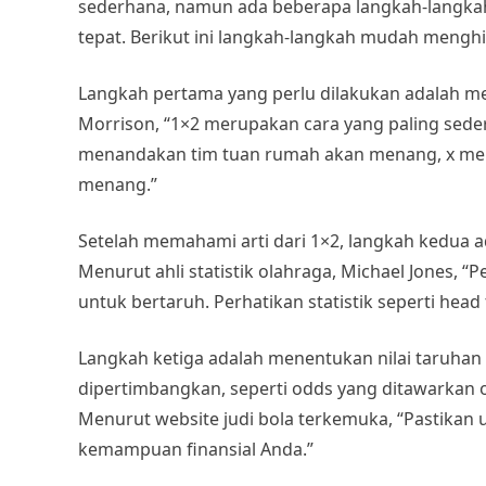
sederhana, namun ada beberapa langkah-langkah
tepat. Berikut ini langkah-langkah mudah menghit
Langkah pertama yang perlu dilakukan adalah mem
Morrison, “1×2 merupakan cara yang paling sede
menandakan tim tuan rumah akan menang, x men
menang.”
Setelah memahami arti dari 1×2, langkah kedua a
Menurut ahli statistik olahraga, Michael Jones,
untuk bertaruh. Perhatikan statistik seperti head 
Langkah ketiga adalah menentukan nilai taruhan 
dipertimbangkan, seperti odds yang ditawarkan o
Menurut website judi bola terkemuka, “Pastikan u
kemampuan finansial Anda.”