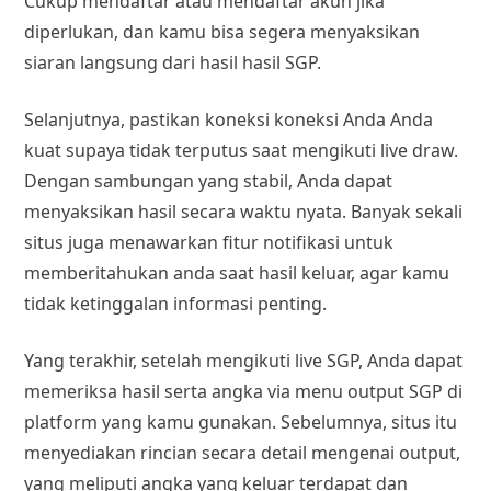
Cukup mendaftar atau mendaftar akun jika
diperlukan, dan kamu bisa segera menyaksikan
siaran langsung dari hasil hasil SGP.
Selanjutnya, pastikan koneksi koneksi Anda Anda
kuat supaya tidak terputus saat mengikuti live draw.
Dengan sambungan yang stabil, Anda dapat
menyaksikan hasil secara waktu nyata. Banyak sekali
situs juga menawarkan fitur notifikasi untuk
memberitahukan anda saat hasil keluar, agar kamu
tidak ketinggalan informasi penting.
Yang terakhir, setelah mengikuti live SGP, Anda dapat
memeriksa hasil serta angka via menu output SGP di
platform yang kamu gunakan. Sebelumnya, situs itu
menyediakan rincian secara detail mengenai output,
yang meliputi angka yang keluar terdapat dan