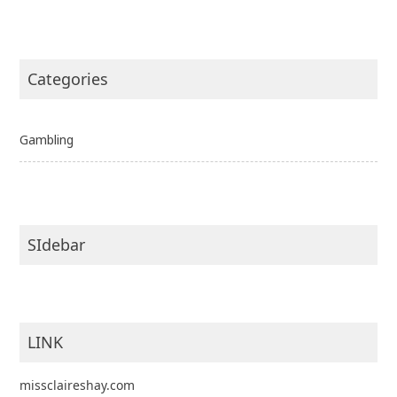
Categories
Gambling
SIdebar
LINK
missclaireshay.com