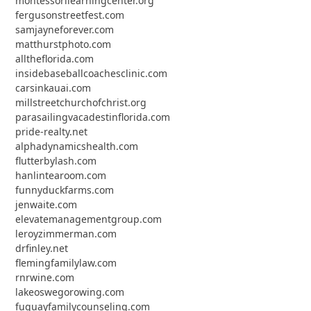
montessorilearningcenter.org
fergusonstreetfest.com
samjayneforever.com
matthurstphoto.com
alltheflorida.com
insidebaseballcoachesclinic.com
carsinkauai.com
millstreetchurchofchrist.org
parasailingvacadestinflorida.com
pride-realty.net
alphadynamicshealth.com
flutterbylash.com
hanlintearoom.com
funnyduckfarms.com
jenwaite.com
elevatemanagementgroup.com
leroyzimmerman.com
drfinley.net
flemingfamilylaw.com
rnrwine.com
lakeoswegorowing.com
fuquayfamilycounseling.com