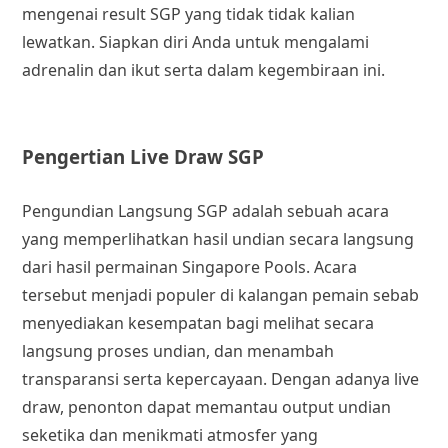
mengenai result SGP yang tidak tidak kalian
lewatkan. Siapkan diri Anda untuk mengalami
adrenalin dan ikut serta dalam kegembiraan ini.
Pengertian Live Draw SGP
Pengundian Langsung SGP adalah sebuah acara
yang memperlihatkan hasil undian secara langsung
dari hasil permainan Singapore Pools. Acara
tersebut menjadi populer di kalangan pemain sebab
menyediakan kesempatan bagi melihat secara
langsung proses undian, dan menambah
transparansi serta kepercayaan. Dengan adanya live
draw, penonton dapat memantau output undian
seketika dan menikmati atmosfer yang