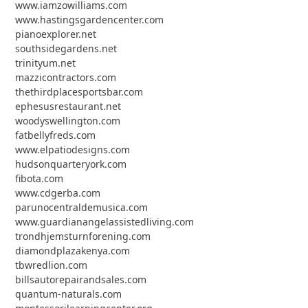
www.iamzowilliams.com
www.hastingsgardencenter.com
pianoexplorer.net
southsidegardens.net
trinityum.net
mazzicontractors.com
thethirdplacesportsbar.com
ephesusrestaurant.net
woodyswellington.com
fatbellyfreds.com
www.elpatiodesigns.com
hudsonquarteryork.com
fibota.com
www.cdgerba.com
parunocentraldemusica.com
www.guardianangelassistedliving.com
trondhjemsturnforening.com
diamondplazakenya.com
tbwredlion.com
billsautorepairandsales.com
quantum-naturals.com