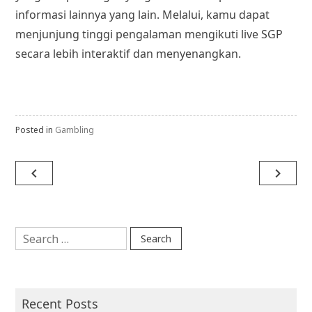
informasi lainnya yang lain. Melalui, kamu dapat
menjunjung tinggi pengalaman mengikuti live SGP
secara lebih interaktif dan menyenangkan.
Posted in
Gambling
Post
navigate_before
navigate_next
navigation
Search
for:
Recent Posts