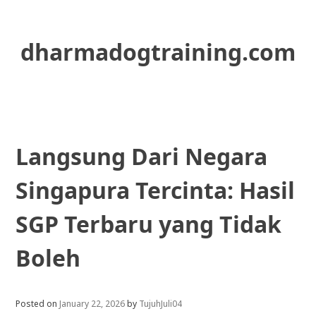
Skip
to
content
dharmadogtraining.com
Langsung Dari Negara
Singapura Tercinta: Hasil
SGP Terbaru yang Tidak
Boleh
Posted on
January 22, 2026
by
TujuhJuli04