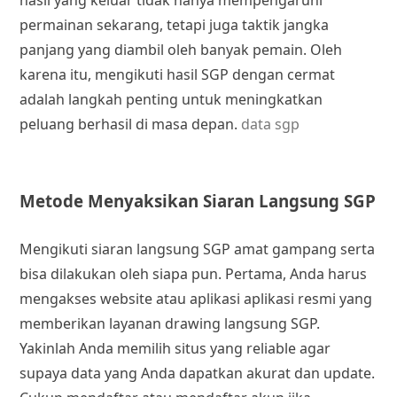
hasil yang keluar tidak hanya mempengaruhi
permainan sekarang, tetapi juga taktik jangka
panjang yang diambil oleh banyak pemain. Oleh
karena itu, mengikuti hasil SGP dengan cermat
adalah langkah penting untuk meningkatkan
peluang berhasil di masa depan.
data sgp
Metode Menyaksikan Siaran Langsung SGP
Mengikuti siaran langsung SGP amat gampang serta
bisa dilakukan oleh siapa pun. Pertama, Anda harus
mengakses website atau aplikasi aplikasi resmi yang
memberikan layanan drawing langsung SGP.
Yakinlah Anda memilih situs yang reliable agar
supaya data yang Anda dapatkan akurat dan update.