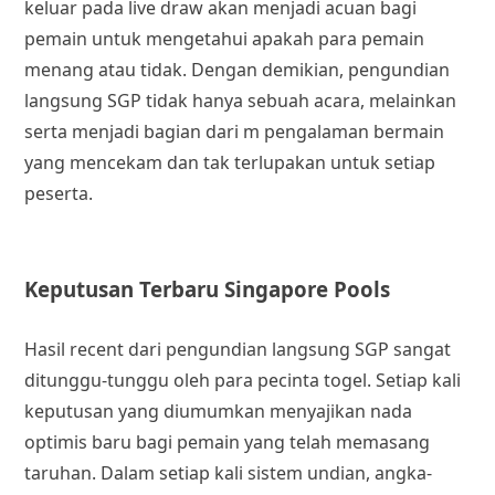
keluar pada live draw akan menjadi acuan bagi
pemain untuk mengetahui apakah para pemain
menang atau tidak. Dengan demikian, pengundian
langsung SGP tidak hanya sebuah acara, melainkan
serta menjadi bagian dari m pengalaman bermain
yang mencekam dan tak terlupakan untuk setiap
peserta.
Keputusan Terbaru Singapore Pools
Hasil recent dari pengundian langsung SGP sangat
ditunggu-tunggu oleh para pecinta togel. Setiap kali
keputusan yang diumumkan menyajikan nada
optimis baru bagi pemain yang telah memasang
taruhan. Dalam setiap kali sistem undian, angka-