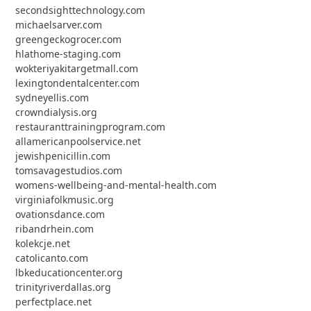
secondsighttechnology.com
michaelsarver.com
greengeckogrocer.com
hlathome-staging.com
wokteriyakitargetmall.com
lexingtondentalcenter.com
sydneyellis.com
crowndialysis.org
restauranttrainingprogram.com
allamericanpoolservice.net
jewishpenicillin.com
tomsavagestudios.com
womens-wellbeing-and-mental-health.com
virginiafolkmusic.org
ovationsdance.com
ribandrhein.com
kolekcje.net
catolicanto.com
lbkeducationcenter.org
trinityriverdallas.org
perfectplace.net