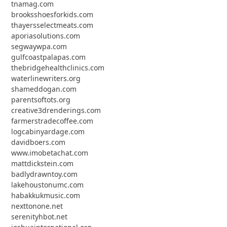
tnamag.com
brooksshoesforkids.com
thayersselectmeats.com
aporiasolutions.com
segwaywpa.com
gulfcoastpalapas.com
thebridgehealthclinics.com
waterlinewriters.org
shameddogan.com
parentsoftots.org
creative3drenderings.com
farmerstradecoffee.com
logcabinyardage.com
davidboers.com
www.imobetachat.com
mattdickstein.com
badlydrawntoy.com
lakehoustonumc.com
habakkukmusic.com
nexttonone.net
serenityhbot.net