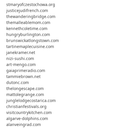
stmaryofczestochowa.org
justicejudifrench.com
thewanderingbridge.com
themalleablemom.com
kennethcoletime.com
hungryburlington.com
brunswickatlongstown.com
tartinemaplecuisine.com
janekramer.net
nizi-sushi.com
art-mengo.com
gaiaprimeradio.com
tammiebrown.net
dutonc.com
thelongescape.com
mattolegrange.com
junglelodgecostarica.com
christianfestivals.org
visitcountrykitchen.com
algarve-dolphins.com
alanveingrad.com