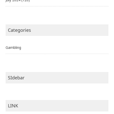
Categories
Gambling
SIdebar
LINK