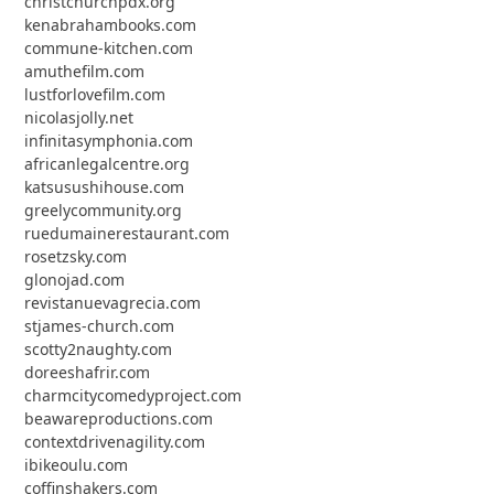
christchurchpdx.org
kenabrahambooks.com
commune-kitchen.com
amuthefilm.com
lustforlovefilm.com
nicolasjolly.net
infinitasymphonia.com
africanlegalcentre.org
katsusushihouse.com
greelycommunity.org
ruedumainerestaurant.com
rosetzsky.com
glonojad.com
revistanuevagrecia.com
stjames-church.com
scotty2naughty.com
doreeshafrir.com
charmcitycomedyproject.com
beawareproductions.com
contextdrivenagility.com
ibikeoulu.com
coffinshakers.com