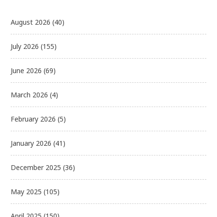
August 2026
(40)
July 2026
(155)
June 2026
(69)
March 2026
(4)
February 2026
(5)
January 2026
(41)
December 2025
(36)
May 2025
(105)
April 2025
(150)