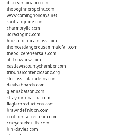
discoversoriano.com
thebeginnerspoint.com
www.comingholidays.net
sanfranguide.com
charmoryllc.com
3dracinginc.com
houstoncriticalmass.com
themostdangerousanimalofall.com
thepolicerehearsals.com
alliknownow.com
eastlewiscountychamber.com
tribunalcontenciosobc.org
sloclassicalacademy.com
dasilvaboards.com
glennabatson.com
strayhornmarina.com
flaglerproductions.com
brawndefinition.com
continentalicecream.com
crazycreekquilts.com
binkdavies.com