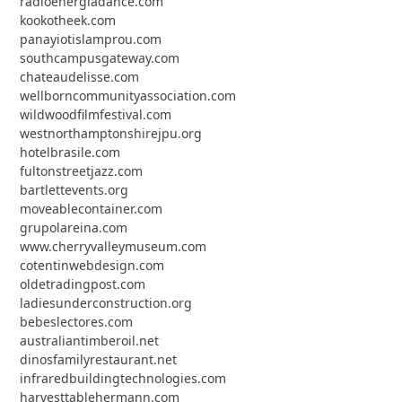
radioenergiadance.com
kookotheek.com
panayiotislamprou.com
southcampusgateway.com
chateaudelisse.com
wellborncommunityassociation.com
wildwoodfilmfestival.com
westnorthamptonshirejpu.org
hotelbrasile.com
fultonstreetjazz.com
bartlettevents.org
moveablecontainer.com
grupolareina.com
www.cherryvalleymuseum.com
cotentinwebdesign.com
oldetradingpost.com
ladiesunderconstruction.org
bebeslectores.com
australiantimberoil.net
dinosfamilyrestaurant.net
infraredbuildingtechnologies.com
harvesttablehermann.com