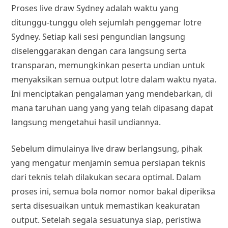
Proses live draw Sydney adalah waktu yang
ditunggu-tunggu oleh sejumlah penggemar lotre
Sydney. Setiap kali sesi pengundian langsung
diselenggarakan dengan cara langsung serta
transparan, memungkinkan peserta undian untuk
menyaksikan semua output lotre dalam waktu nyata.
Ini menciptakan pengalaman yang mendebarkan, di
mana taruhan uang yang yang telah dipasang dapat
langsung mengetahui hasil undiannya.
Sebelum dimulainya live draw berlangsung, pihak
yang mengatur menjamin semua persiapan teknis
dari teknis telah dilakukan secara optimal. Dalam
proses ini, semua bola nomor nomor bakal diperiksa
serta disesuaikan untuk memastikan keakuratan
output. Setelah segala sesuatunya siap, peristiwa