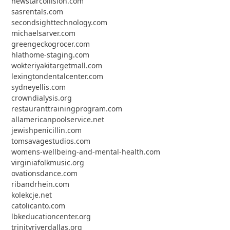
newstarcollision.com
sasrentals.com
secondsighttechnology.com
michaelsarver.com
greengeckogrocer.com
hlathome-staging.com
wokteriyakitargetmall.com
lexingtondentalcenter.com
sydneyellis.com
crowndialysis.org
restauranttrainingprogram.com
allamericanpoolservice.net
jewishpenicillin.com
tomsavagestudios.com
womens-wellbeing-and-mental-health.com
virginiafolkmusic.org
ovationsdance.com
ribandrhein.com
kolekcje.net
catolicanto.com
lbkeducationcenter.org
trinityriverdallas.org