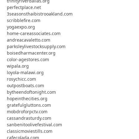
trinityriverdallas.org
perfectplace.net
3seasonsthaibistrooakland.com
scribblefire.com
yogaexpo.org
home-careassociates.com
andreacavaletto.com
parksleylivestocksupply.com
boisedharmacenter.org
color-agestores.com
wipala.org
loyola-malawi.org
rosychicc.com
outpostboats.com
bytheendoftonight.com
hopeinthecities.org
gratefulgluttons.com
mobdroforpctv.com
cassandrasturdy.com
sanbenitoolivefestival.com
classicmoviestills.com
cafecolada.com