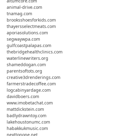
altumcore.com
animal-drive.com
tnamag.com
brooksshoesforkids.com
thayersselectmeats.com
aporiasolutions.com
segwaywpa.com
gulfcoastpalapas.com
thebridgehealthclinics.com
waterlinewriters.org
shameddogan.com
parentsoftots.org
creative3drenderings.com
farmerstradecoffee.com
logcabinyardage.com
davidboers.com
www.imobetachat.com
mattdickstein.com
badlydrawntoy.com
lakehoustonumc.com
habakkukmusic.com
nexttonone.net