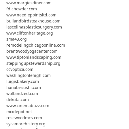
www.margiesdiner.com
fdlchowder.com
www.needlepointsltd.com
bullandbirdsteakhouse.com
lascolinasplasticsurgery.com
www.cliftonheritage.org
sma43.org
remodelingchicagoonline.com
brentwoodyogacenter.com
www.tiptonlandscaping.com
steppingupstewardship.org
ccvoptica.com
washingtonlehigh.com
luigisbakery.com
hanabi-sushi.com
wolfandzed.com
dekuta.com
www.cinemabuzz.com
mixdepot.net
rosewoodmcs.com
sycamorehistory.org