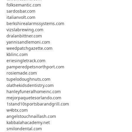
folksemantic.com
sardosbar.com
italianvolt.com
berkshirealarmssystems.com
vizslabrewing.com
dralanbittner.com
yannisandlemoni.com
weedpatchgazette.com
kblinc.com
eriesingletrack.com
pamperedpetsnorthport.com
rosiemade.com
tupelodoughnuts.com
olathekidsdentistry.com
hanleyfuneralhomeinc.com
mejorpaquetesorlando.com
1stand10sportsbarandgrill.com
w4btx.com
angelstouchnaillash.com
kabbalahacademy.net
smilondental.com