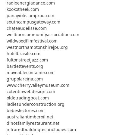
radioenergiadance.com
kookotheek.com
panayiotislamprou.com
southcampusgateway.com
chateaudelisse.com
wellborncommunityassociation.com
wildwoodfilmfestival.com
westnorthamptonshirejpu.org
hotelbrasile.com
fultonstreetjazz.com
bartlettevents.org
moveablecontainer.com
grupolareina.com
www.cherryvalleymuseum.com
cotentinwebdesign.com
oldetradingpost.com
ladiesunderconstruction.org
bebeslectores.com
australiantimberoil.net
dinosfamilyrestaurant.net
infraredbuildingtechnologies.com