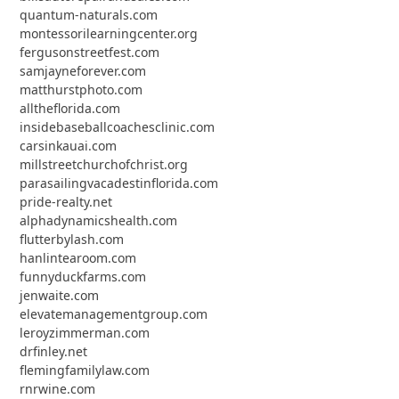
quantum-naturals.com
montessorilearningcenter.org
fergusonstreetfest.com
samjayneforever.com
matthurstphoto.com
alltheflorida.com
insidebaseballcoachesclinic.com
carsinkauai.com
millstreetchurchofchrist.org
parasailingvacadestinflorida.com
pride-realty.net
alphadynamicshealth.com
flutterbylash.com
hanlintearoom.com
funnyduckfarms.com
jenwaite.com
elevatemanagementgroup.com
leroyzimmerman.com
drfinley.net
flemingfamilylaw.com
rnrwine.com