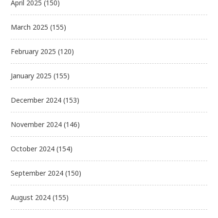
April 2025
(150)
March 2025
(155)
February 2025
(120)
January 2025
(155)
December 2024
(153)
November 2024
(146)
October 2024
(154)
September 2024
(150)
August 2024
(155)