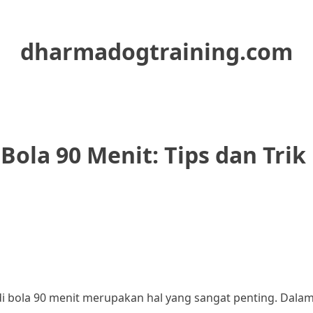
dharmadogtraining.com
ola 90 Menit: Tips dan Trik
di bola 90 menit merupakan hal yang sangat penting. Dala