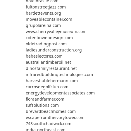
hotelbrasile.com
fultonstreetjazz.com
bartlettevents.org
moveablecontainer.com
grupolareina.com
www.cherryvalleymuseum.com
cotentinwebdesign.com
oldetradingpost.com
ladiesunderconstruction.org
bebeslectores.com
australiantimberoil.net
dinosfamilyrestaurant.net
infraredbuildingtechnologies.com
harvesttablehermann.com
carrosdegolfclub.com
energydevelopmentassociates.com
floraandfarmer.com
s3fsolutions.com
brevardbeachhomes.com
escapefromtheivorytower.com
743southchadwick.com
india-northeast.com