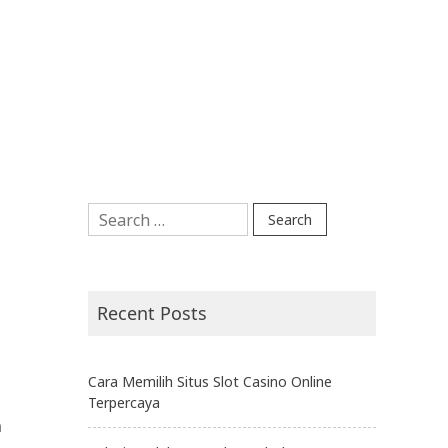
Search
for:
Recent Posts
Cara Memilih Situs Slot Casino Online
Terpercaya
m