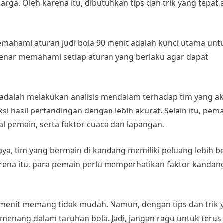
arga. Oleh karena itu, dibutuhkan tips dan trik yang tepat 
Memahami aturan judi bola 90 menit adalah kunci utama unt
enar memahami setiap aturan yang berlaku agar dapat
n adalah melakukan analisis mendalam terhadap tim yang a
si hasil pertandingan dengan lebih akurat. Selain itu, pem
al pemain, serta faktor cuaca dan lapangan.
rcaya, tim yang bermain di kandang memiliki peluang lebih b
rena itu, para pemain perlu memperhatikan faktor kandan
 menit memang tidak mudah. Namun, dengan tips dan trik 
menang dalam taruhan bola. Jadi, jangan ragu untuk terus