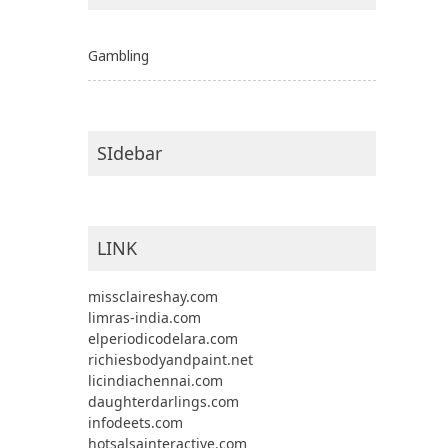
Gambling
SIdebar
LINK
missclaireshay.com
limras-india.com
elperiodicodelara.com
richiesbodyandpaint.net
licindiachennai.com
daughterdarlings.com
infodeets.com
hotsalsainteractive.com