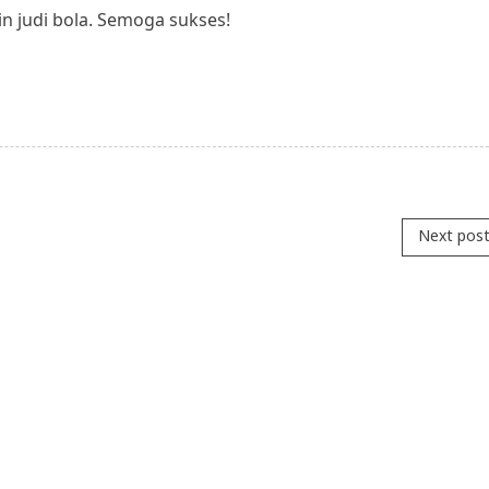
 judi bola. Semoga sukses!
Next pos