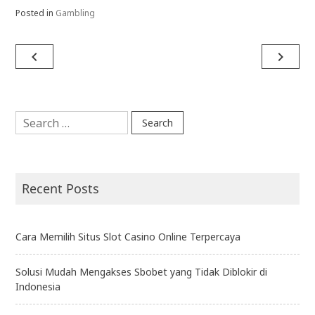
Posted in
Gambling
Post
navigate_before
navigate_next
navigation
Search
for:
Recent Posts
Cara Memilih Situs Slot Casino Online Terpercaya
Solusi Mudah Mengakses Sbobet yang Tidak Diblokir di
Indonesia