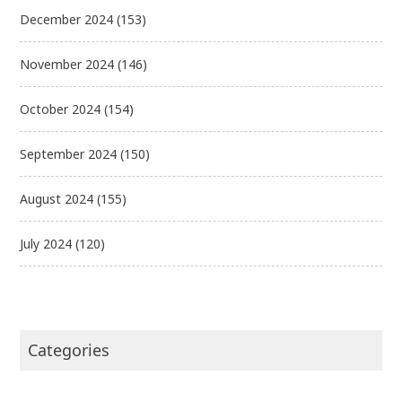
December 2024
(153)
November 2024
(146)
October 2024
(154)
September 2024
(150)
August 2024
(155)
July 2024
(120)
Categories