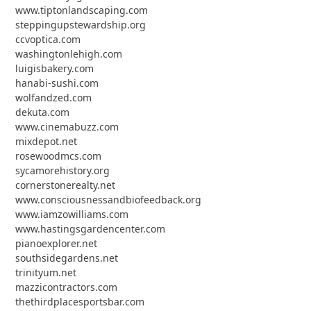
www.tiptonlandscaping.com
steppingupstewardship.org
ccvoptica.com
washingtonlehigh.com
luigisbakery.com
hanabi-sushi.com
wolfandzed.com
dekuta.com
www.cinemabuzz.com
mixdepot.net
rosewoodmcs.com
sycamorehistory.org
cornerstonerealty.net
www.consciousnessandbiofeedback.org
www.iamzowilliams.com
www.hastingsgardencenter.com
pianoexplorer.net
southsidegardens.net
trinityum.net
mazzicontractors.com
thethirdplacesportsbar.com