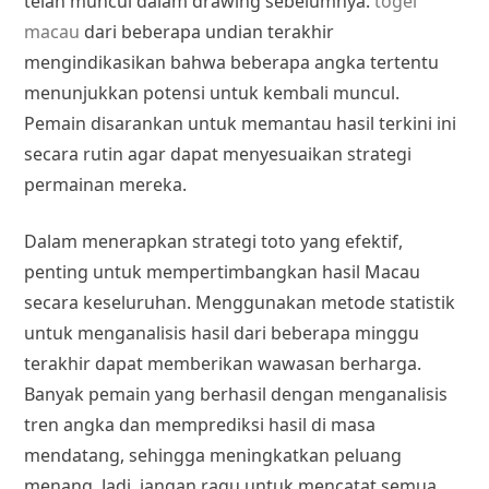
telah muncul dalam drawing sebelumnya.
togel
macau
dari beberapa undian terakhir
mengindikasikan bahwa beberapa angka tertentu
menunjukkan potensi untuk kembali muncul.
Pemain disarankan untuk memantau hasil terkini ini
secara rutin agar dapat menyesuaikan strategi
permainan mereka.
Dalam menerapkan strategi toto yang efektif,
penting untuk mempertimbangkan hasil Macau
secara keseluruhan. Menggunakan metode statistik
untuk menganalisis hasil dari beberapa minggu
terakhir dapat memberikan wawasan berharga.
Banyak pemain yang berhasil dengan menganalisis
tren angka dan memprediksi hasil di masa
mendatang, sehingga meningkatkan peluang
menang. Jadi, jangan ragu untuk mencatat semua