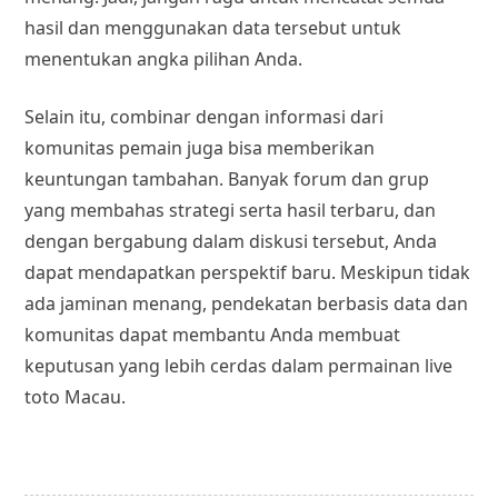
hasil dan menggunakan data tersebut untuk
menentukan angka pilihan Anda.
Selain itu, combinar dengan informasi dari
komunitas pemain juga bisa memberikan
keuntungan tambahan. Banyak forum dan grup
yang membahas strategi serta hasil terbaru, dan
dengan bergabung dalam diskusi tersebut, Anda
dapat mendapatkan perspektif baru. Meskipun tidak
ada jaminan menang, pendekatan berbasis data dan
komunitas dapat membantu Anda membuat
keputusan yang lebih cerdas dalam permainan live
toto Macau.