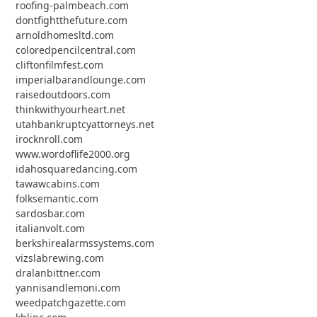
roofing-palmbeach.com
dontfightthefuture.com
arnoldhomesltd.com
coloredpencilcentral.com
cliftonfilmfest.com
imperialbarandlounge.com
raisedoutdoors.com
thinkwithyourheart.net
utahbankruptcyattorneys.net
irocknroll.com
www.wordoflife2000.org
idahosquaredancing.com
tawawcabins.com
folksemantic.com
sardosbar.com
italianvolt.com
berkshirealarmssystems.com
vizslabrewing.com
dralanbittner.com
yannisandlemoni.com
weedpatchgazette.com