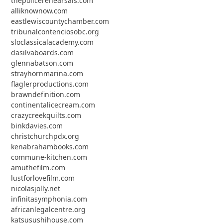
thepolicerehearsals.com
alliknownow.com
eastlewiscountychamber.com
tribunalcontenciosobc.org
sloclassicalacademy.com
dasilvaboards.com
glennabatson.com
strayhornmarina.com
flaglerproductions.com
brawndefinition.com
continentalicecream.com
crazycreekquilts.com
binkdavies.com
christchurchpdx.org
kenabrahambooks.com
commune-kitchen.com
amuthefilm.com
lustforlovefilm.com
nicolasjolly.net
infinitasymphonia.com
africanlegalcentre.org
katsusushihouse.com