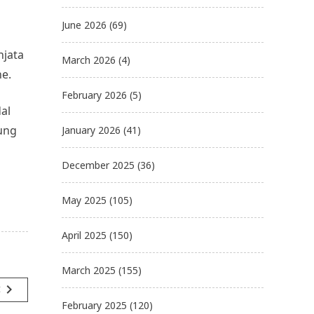
June 2026
(69)
njata
March 2026
(4)
e.
February 2026
(5)
al
ung
January 2026
(41)
December 2025
(36)
May 2025
(105)
April 2025
(150)
March 2025
(155)
navigate_next
t
February 2025
(120)