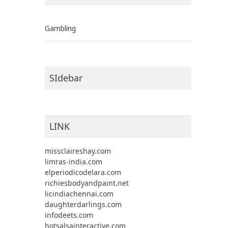
Gambling
SIdebar
LINK
missclaireshay.com
limras-india.com
elperiodicodelara.com
richiesbodyandpaint.net
licindiachennai.com
daughterdarlings.com
infodeets.com
hotsalsainteractive.com