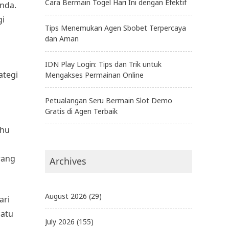
Cara Bermain Togel Hari Ini dengan Efektif
nda.
gi
Tips Menemukan Agen Sbobet Terpercaya
dan Aman
IDN Play Login: Tips dan Trik untuk
ategi
Mengakses Permainan Online
Petualangan Seru Bermain Slot Demo
Gratis di Agen Terbaik
ahu
rang
Archives
August 2026
(29)
ari
satu
July 2026
(155)