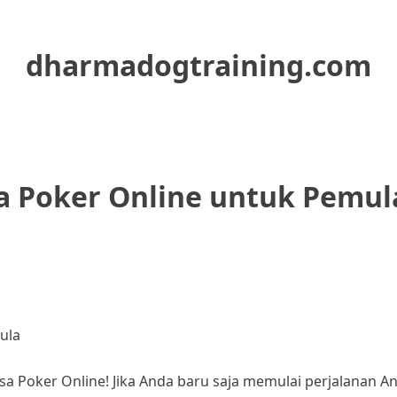
dharmadogtraining.com
 Poker Online untuk Pemul
ula
sa Poker Online! Jika Anda baru saja memulai perjalanan A