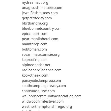
nydreamact.org
unagisushimetairie.com
jewelflashtattoos.com
getpcfixtoday.com
bbrtbandra.org
bluebonnetcountry.com
epicclipart.com
pearlmanilahotel.com
maintdrop.com
bobtoman.com
sosanimauxtunisie.org
kogroofing.com
alpinedentist.net
radioenergiadance.com
kookotheek.com
panayiotislamprou.com
southcampusgateway.com
chateaudelisse.com
wellborncommunityassociation.com
wildwoodfilmfestival.com
westnorthamptonshirejpu.org