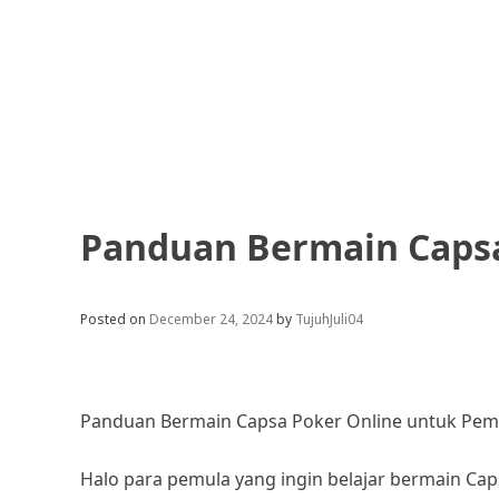
Skip
to
content
Panduan Bermain Capsa
Posted on
December 24, 2024
by
TujuhJuli04
Panduan Bermain Capsa Poker Online untuk Pem
Halo para pemula yang ingin belajar bermain Cap