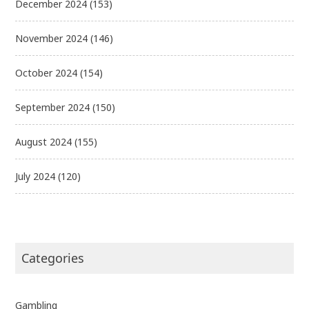
December 2024
(153)
November 2024
(146)
October 2024
(154)
September 2024
(150)
August 2024
(155)
July 2024
(120)
Categories
Gambling