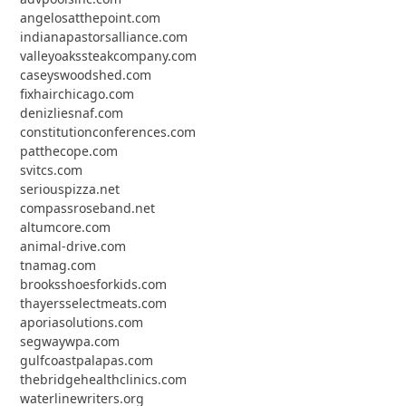
angelosatthepoint.com
indianapastorsalliance.com
valleyoakssteakcompany.com
caseyswoodshed.com
fixhairchicago.com
denizliesnaf.com
constitutionconferences.com
patthecope.com
svitcs.com
seriouspizza.net
compassroseband.net
altumcore.com
animal-drive.com
tnamag.com
brooksshoesforkids.com
thayersselectmeats.com
aporiasolutions.com
segwaywpa.com
gulfcoastpalapas.com
thebridgehealthclinics.com
waterlinewriters.org