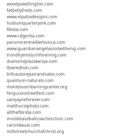
woodyswellington.com
fatbellyfreds.com
www.elpatiodesigns.com
hudsonquarteryork.com
fibota.com
www.cdgerba.com
parunocentraldemusica.com
www.guardianangelassistedliving.com
trondhjemsturnforening.com
diamondplazakenya.com
tbwredlion.com
billsautorepairandsales.com
quantum-naturals.com
montessorilearningcenter.org
fergusonstreetfest.com
samjayneforever.com
matthurstphoto.com
alltheflorida.com
insidebaseballcoachesclinic.com
carsinkauai.com
millstreetchurchofchrist.org