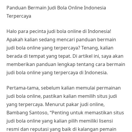
Panduan Bermain Judi Bola Online Indonesia
Terpercaya
Halo para pecinta judi bola online di Indonesia!
Apakah kalian sedang mencari panduan bermain
judi bola online yang terpercaya? Tenang, kalian
berada di tempat yang tepat. Di artikel ini, saya akan
memberikan panduan lengkap tentang cara bermain
judi bola online yang terpercaya di Indonesia.
Pertama-tama, sebelum kalian memulai permainan
judi bola online, pastikan kalian memilih situs judi
yang terpercaya. Menurut pakar judi online,
Bambang Santoso, “Penting untuk memastikan situs
judi bola online yang kalian pilih memiliki lisensi
resmi dan reputasi yang baik di kalangan pemain