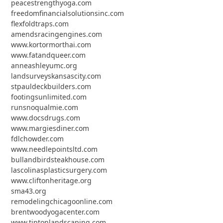
peacestrengthyoga.com
freedomfinancialsolutionsinc.com
flexfoldtraps.com
amendsracingengines.com
www.kortormorthai.com
www.fatandqueer.com
anneashleyumc.org
landsurveyskansascity.com
stpauldeckbuilders.com
footingsunlimited.com
runsnoqualmie.com
www.docsdrugs.com
www.margiesdiner.com
fdlchowder.com
www.needlepointsltd.com
bullandbirdsteakhouse.com
lascolinasplasticsurgery.com
www.cliftonheritage.org
sma43.org
remodelingchicagoonline.com
brentwoodyogacenter.com
www.tiptonlandscaping.com