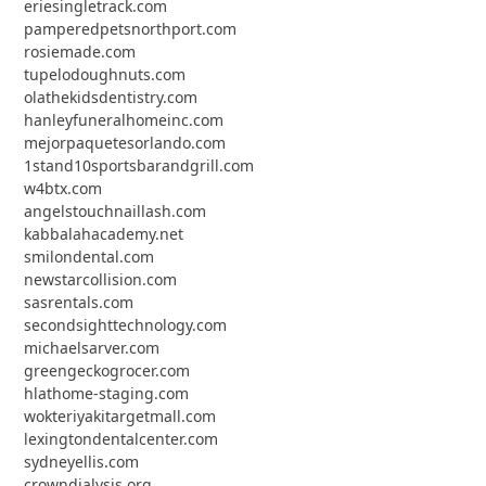
eriesingletrack.com
pamperedpetsnorthport.com
rosiemade.com
tupelodoughnuts.com
olathekidsdentistry.com
hanleyfuneralhomeinc.com
mejorpaquetesorlando.com
1stand10sportsbarandgrill.com
w4btx.com
angelstouchnaillash.com
kabbalahacademy.net
smilondental.com
newstarcollision.com
sasrentals.com
secondsighttechnology.com
michaelsarver.com
greengeckogrocer.com
hlathome-staging.com
wokteriyakitargetmall.com
lexingtondentalcenter.com
sydneyellis.com
crowndialysis.org