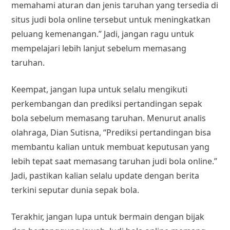
memahami aturan dan jenis taruhan yang tersedia di
situs judi bola online tersebut untuk meningkatkan
peluang kemenangan.” Jadi, jangan ragu untuk
mempelajari lebih lanjut sebelum memasang
taruhan.
Keempat, jangan lupa untuk selalu mengikuti
perkembangan dan prediksi pertandingan sepak
bola sebelum memasang taruhan. Menurut analis
olahraga, Dian Sutisna, “Prediksi pertandingan bisa
membantu kalian untuk membuat keputusan yang
lebih tepat saat memasang taruhan judi bola online.”
Jadi, pastikan kalian selalu update dengan berita
terkini seputar dunia sepak bola.
Terakhir, jangan lupa untuk bermain dengan bijak