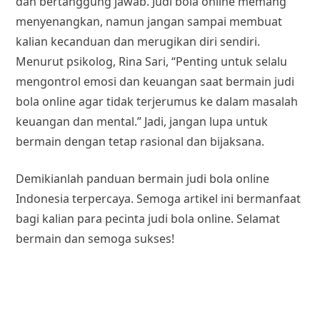
dan bertanggung jawab. Judi bola online memang
menyenangkan, namun jangan sampai membuat
kalian kecanduan dan merugikan diri sendiri.
Menurut psikolog, Rina Sari, “Penting untuk selalu
mengontrol emosi dan keuangan saat bermain judi
bola online agar tidak terjerumus ke dalam masalah
keuangan dan mental.” Jadi, jangan lupa untuk
bermain dengan tetap rasional dan bijaksana.
Demikianlah panduan bermain judi bola online
Indonesia terpercaya. Semoga artikel ini bermanfaat
bagi kalian para pecinta judi bola online. Selamat
bermain dan semoga sukses!