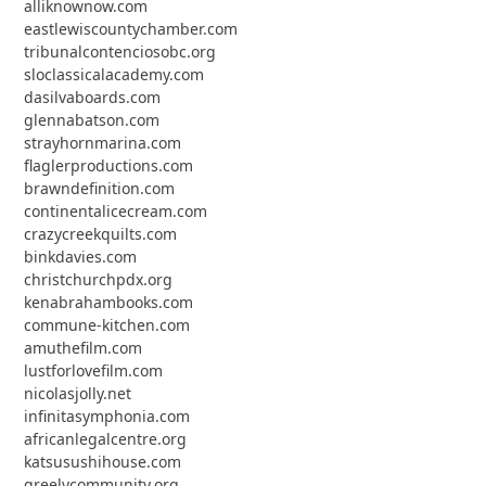
alliknownow.com
eastlewiscountychamber.com
tribunalcontenciosobc.org
sloclassicalacademy.com
dasilvaboards.com
glennabatson.com
strayhornmarina.com
flaglerproductions.com
brawndefinition.com
continentalicecream.com
crazycreekquilts.com
binkdavies.com
christchurchpdx.org
kenabrahambooks.com
commune-kitchen.com
amuthefilm.com
lustforlovefilm.com
nicolasjolly.net
infinitasymphonia.com
africanlegalcentre.org
katsusushihouse.com
greelycommunity.org