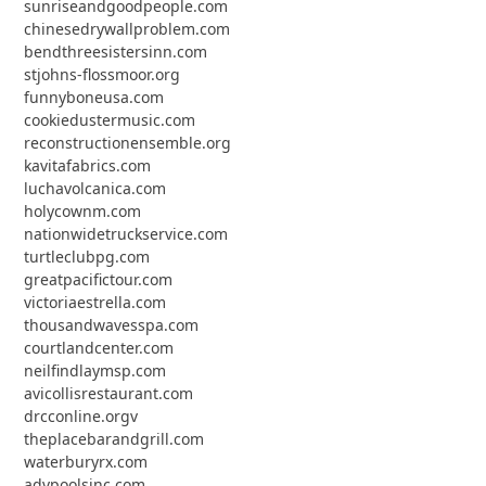
sunriseandgoodpeople.com
chinesedrywallproblem.com
bendthreesistersinn.com
stjohns-flossmoor.org
funnyboneusa.com
cookiedustermusic.com
reconstructionensemble.org
kavitafabrics.com
luchavolcanica.com
holycownm.com
nationwidetruckservice.com
turtleclubpg.com
greatpacifictour.com
victoriaestrella.com
thousandwavesspa.com
courtlandcenter.com
neilfindlaymsp.com
avicollisrestaurant.com
drcconline.org
v
theplacebarandgrill.com
waterburyrx.com
advpoolsinc.com