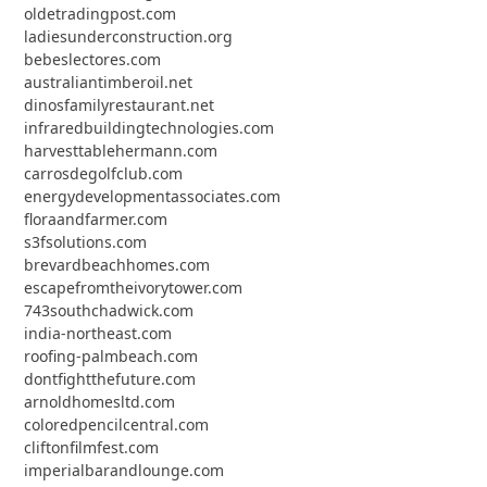
oldetradingpost.com
ladiesunderconstruction.org
bebeslectores.com
australiantimberoil.net
dinosfamilyrestaurant.net
infraredbuildingtechnologies.com
harvesttablehermann.com
carrosdegolfclub.com
energydevelopmentassociates.com
floraandfarmer.com
s3fsolutions.com
brevardbeachhomes.com
escapefromtheivorytower.com
743southchadwick.com
india-northeast.com
roofing-palmbeach.com
dontfightthefuture.com
arnoldhomesltd.com
coloredpencilcentral.com
cliftonfilmfest.com
imperialbarandlounge.com