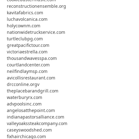
reconstructionensemble.org
kavitafabrics.com
luchavolcanica.com
holycownm.com
nationwidetruckservice.com
turtleclubpg.com
greatpacifictour.com
victoriaestrella.com
thousandwavesspa.com
courtlandcenter.com
neilfindlaymsp.com
avicollisrestaurant.com
drcconline.org
v
theplacebarandgrill.com
waterburyrx.com
advpoolsinc.com
angelosatthepoint.com
indianapastorsalliance.com
valleyoakssteakcompany.com
caseyswoodshed.com
fixhairchicago.com