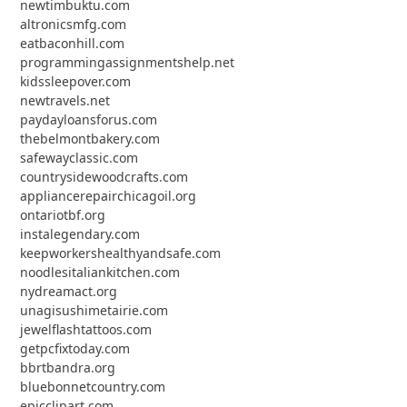
newtimbuktu.com
altronicsmfg.com
eatbaconhill.com
programmingassignmentshelp.net
kidssleepover.com
newtravels.net
paydayloansforus.com
thebelmontbakery.com
safewayclassic.com
countrysidewoodcrafts.com
appliancerepairchicagoil.org
ontariotbf.org
instalegendary.com
keepworkershealthyandsafe.com
noodlesitaliankitchen.com
nydreamact.org
unagisushimetairie.com
jewelflashtattoos.com
getpcfixtoday.com
bbrtbandra.org
bluebonnetcountry.com
epicclipart.com