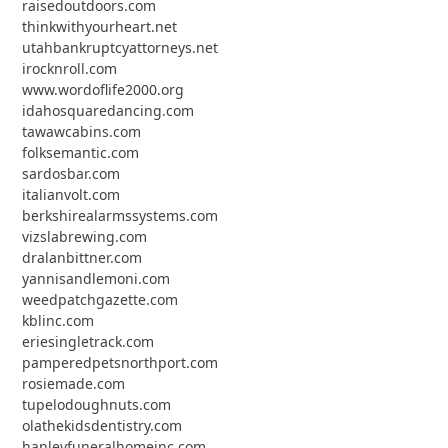
raisedoutdoors.com
thinkwithyourheart.net
utahbankruptcyattorneys.net
irocknroll.com
www.wordoflife2000.org
idahosquaredancing.com
tawawcabins.com
folksemantic.com
sardosbar.com
italianvolt.com
berkshirealarmssystems.com
vizslabrewing.com
dralanbittner.com
yannisandlemoni.com
weedpatchgazette.com
kblinc.com
eriesingletrack.com
pamperedpetsnorthport.com
rosiemade.com
tupelodoughnuts.com
olathekidsdentistry.com
hanleyfuneralhomeinc.com