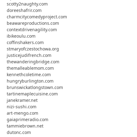
scotty2naughty.com
doreeshafrir.com
charmcitycomedyproject.com
beawareproductions.com
contextdrivenagility.com
ibikeoulu.com
coffinshakers.com
stmaryofczestochowa.org
justicejudifrench.com
thewanderingbridge.com
themalleablemom.com
kennethcoletime.com
hungryburlington.com
brunswickatlongstown.com
tartinemaplecuisine.com
janekramer.net
nizi-sushi.com
art-mengo.com
gaiaprimeradio.com
tammiebrown.net
dutonc.com