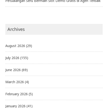
Petualangan Seru Bermain Slot Demo Gratis di Agen Terbaik
Archives
August 2026
(29)
July 2026
(155)
June 2026
(69)
March 2026
(4)
February 2026
(5)
January 2026
(41)