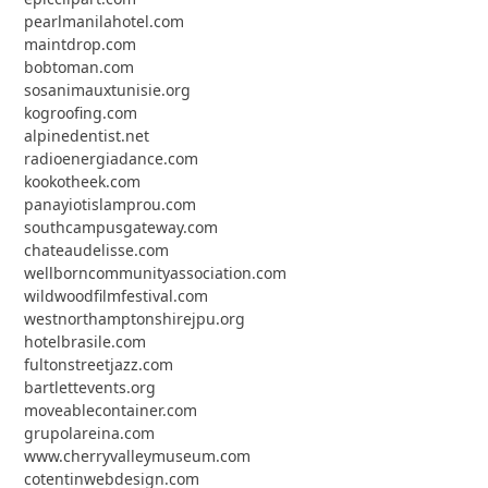
pearlmanilahotel.com
maintdrop.com
bobtoman.com
sosanimauxtunisie.org
kogroofing.com
alpinedentist.net
radioenergiadance.com
kookotheek.com
panayiotislamprou.com
southcampusgateway.com
chateaudelisse.com
wellborncommunityassociation.com
wildwoodfilmfestival.com
westnorthamptonshirejpu.org
hotelbrasile.com
fultonstreetjazz.com
bartlettevents.org
moveablecontainer.com
grupolareina.com
www.cherryvalleymuseum.com
cotentinwebdesign.com