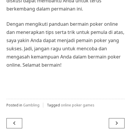
diskusi dapat membantu Anda untuk terus
berkembang dalam permainan ini.
Dengan mengikuti panduan bermain poker online
dan menerapkan tips serta trik untuk pemula di atas,
saya yakin Anda dapat menjadi pemain poker yang
sukses. Jadi, jangan ragu untuk mencoba dan
mengasah kemampuan Anda dalam bermain poker
online. Selamat bermain!
Posted in
Gambling
Tagged
online poker games
Post
navigate_before
navigate_next
navigation