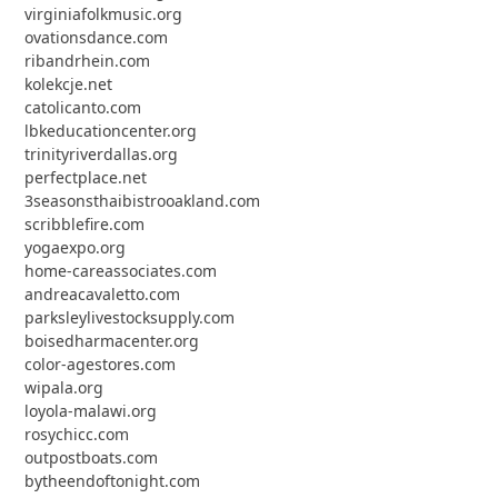
virginiafolkmusic.org
ovationsdance.com
ribandrhein.com
kolekcje.net
catolicanto.com
lbkeducationcenter.org
trinityriverdallas.org
perfectplace.net
3seasonsthaibistrooakland.com
scribblefire.com
yogaexpo.org
home-careassociates.com
andreacavaletto.com
parksleylivestocksupply.com
boisedharmacenter.org
color-agestores.com
wipala.org
loyola-malawi.org
rosychicc.com
outpostboats.com
bytheendoftonight.com