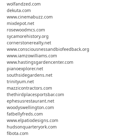
wolfandzed.com
dekuta.com
www.cinemabuzz.com
mixdepot.net
rosewoodmcs.com
sycamorehistory.org
cornerstonerealty.net
www.consciousnessandbiofeedback.org
www.iamzowilliams.com
www.hastingsgardencenter.com
pianoexplorer.net
southsidegardens.net
trinityum.net
mazzicontractors.com
thethirdplacesportsbar.com
ephesusrestaurant.net
woodyswellington.com
fatbellyfreds.com
www.elpatiodesigns.com
hudsonquarteryork.com
fibota.com