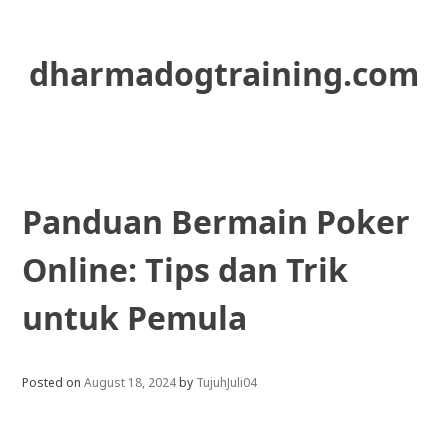
Skip
to
content
dharmadogtraining.com
Panduan Bermain Poker
Online: Tips dan Trik
untuk Pemula
Posted on
August 18, 2024
by
TujuhJuli04