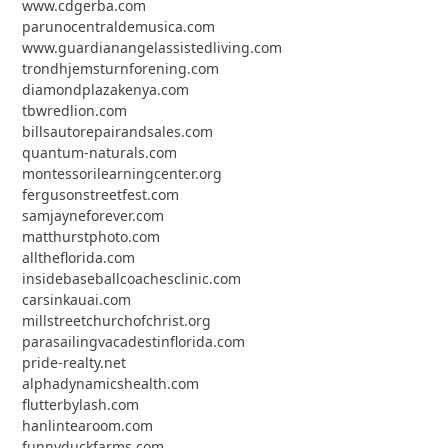
www.cdgerba.com
parunocentraldemusica.com
www.guardianangelassistedliving.com
trondhjemsturnforening.com
diamondplazakenya.com
tbwredlion.com
billsautorepairandsales.com
quantum-naturals.com
montessorilearningcenter.org
fergusonstreetfest.com
samjayneforever.com
matthurstphoto.com
alltheflorida.com
insidebaseballcoachesclinic.com
carsinkauai.com
millstreetchurchofchrist.org
parasailingvacadestinflorida.com
pride-realty.net
alphadynamicshealth.com
flutterbylash.com
hanlintearoom.com
funnyduckfarms.com