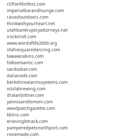
cliftonfilmfest.com
imperialbarandlounge.com
raisedoutdoors.com
thinkwithyourheart.net
utahbankruptcyattorneys.net
irocknroll.com
www.wordoflife2000.org
idahosquaredancing.com
tawawcabins.com
folksemantic.com
sardosbar.com
italianvolt.com
berkshirealarmssystems.com
vizslabrewing.com
dralanbittner.com
yannisandlemoni.com
weedpatchgazette.com
kblinc.com
eriesingletrack.com
pamperedpetsnorthport.com
rosiemade.com