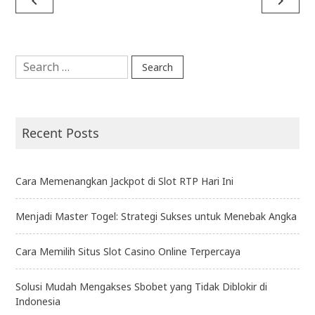
navigate_before
navigate_next
navigation
Search
for:
Recent Posts
Cara Memenangkan Jackpot di Slot RTP Hari Ini
Menjadi Master Togel: Strategi Sukses untuk Menebak Angka
Cara Memilih Situs Slot Casino Online Terpercaya
Solusi Mudah Mengakses Sbobet yang Tidak Diblokir di
Indonesia