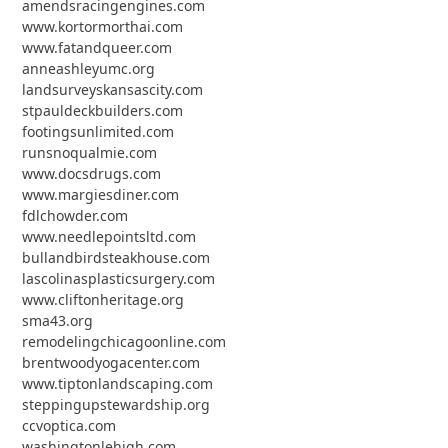
amendsracingengines.com
www.kortormorthai.com
www.fatandqueer.com
anneashleyumc.org
landsurveyskansascity.com
stpauldeckbuilders.com
footingsunlimited.com
runsnoqualmie.com
www.docsdrugs.com
www.margiesdiner.com
fdlchowder.com
www.needlepointsltd.com
bullandbirdsteakhouse.com
lascolinasplasticsurgery.com
www.cliftonheritage.org
sma43.org
remodelingchicagoonline.com
brentwoodyogacenter.com
www.tiptonlandscaping.com
steppingupstewardship.org
ccvoptica.com
washingtonlehigh.com