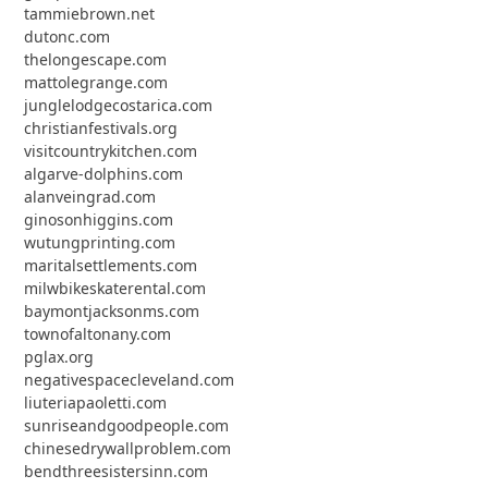
tammiebrown.net
dutonc.com
thelongescape.com
mattolegrange.com
junglelodgecostarica.com
christianfestivals.org
visitcountrykitchen.com
algarve-dolphins.com
alanveingrad.com
ginosonhiggins.com
wutungprinting.com
maritalsettlements.com
milwbikeskaterental.com
baymontjacksonms.com
townofaltonany.com
pglax.org
negativespacecleveland.com
liuteriapaoletti.com
sunriseandgoodpeople.com
chinesedrywallproblem.com
bendthreesistersinn.com