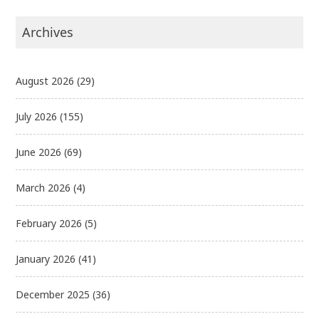
Archives
August 2026
(29)
July 2026
(155)
June 2026
(69)
March 2026
(4)
February 2026
(5)
January 2026
(41)
December 2025
(36)