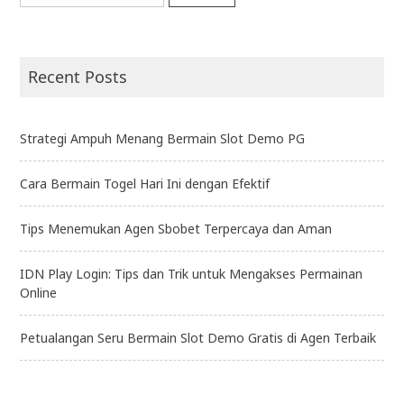
for:
Recent Posts
Strategi Ampuh Menang Bermain Slot Demo PG
Cara Bermain Togel Hari Ini dengan Efektif
Tips Menemukan Agen Sbobet Terpercaya dan Aman
IDN Play Login: Tips dan Trik untuk Mengakses Permainan
Online
Petualangan Seru Bermain Slot Demo Gratis di Agen Terbaik