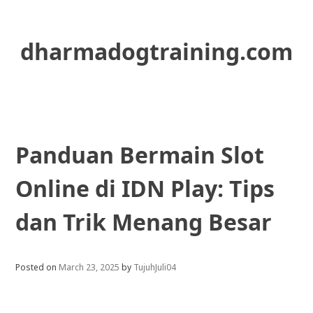
Skip
to
content
dharmadogtraining.com
Panduan Bermain Slot
Online di IDN Play: Tips
dan Trik Menang Besar
Posted on
March 23, 2025
by
TujuhJuli04