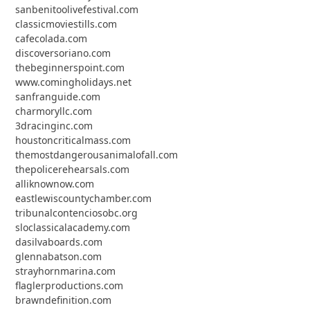
sanbenitoolivefestival.com
classicmoviestills.com
cafecolada.com
discoversoriano.com
thebeginnerspoint.com
www.comingholidays.net
sanfranguide.com
charmoryllc.com
3dracinginc.com
houstoncriticalmass.com
themostdangerousanimalofall.com
thepolicerehearsals.com
alliknownow.com
eastlewiscountychamber.com
tribunalcontenciosobc.org
sloclassicalacademy.com
dasilvaboards.com
glennabatson.com
strayhornmarina.com
flaglerproductions.com
brawndefinition.com