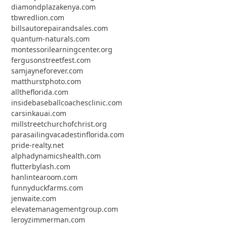
diamondplazakenya.com
tbwredlion.com
billsautorepairandsales.com
quantum-naturals.com
montessorilearningcenter.org
fergusonstreetfest.com
samjayneforever.com
matthurstphoto.com
alltheflorida.com
insidebaseballcoachesclinic.com
carsinkauai.com
millstreetchurchofchrist.org
parasailingvacadestinflorida.com
pride-realty.net
alphadynamicshealth.com
flutterbylash.com
hanlintearoom.com
funnyduckfarms.com
jenwaite.com
elevatemanagementgroup.com
leroyzimmerman.com