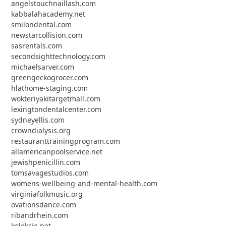
angelstouchnaillash.com
kabbalahacademy.net
smilondental.com
newstarcollision.com
sasrentals.com
secondsighttechnology.com
michaelsarver.com
greengeckogrocer.com
hlathome-staging.com
wokteriyakitargetmall.com
lexingtondentalcenter.com
sydneyellis.com
crowndialysis.org
restauranttrainingprogram.com
allamericanpoolservice.net
jewishpenicillin.com
tomsavagestudios.com
womens-wellbeing-and-mental-health.com
virginiafolkmusic.org
ovationsdance.com
ribandrhein.com
kolekcje.net