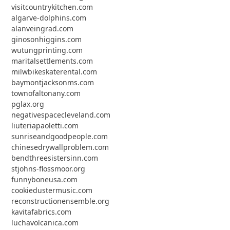
visitcountrykitchen.com
algarve-dolphins.com
alanveingrad.com
ginosonhiggins.com
wutungprinting.com
maritalsettlements.com
milwbikeskaterental.com
baymontjacksonms.com
townofaltonany.com
pglax.org
negativespacecleveland.com
liuteriapaoletti.com
sunriseandgoodpeople.com
chinesedrywallproblem.com
bendthreesistersinn.com
stjohns-flossmoor.org
funnyboneusa.com
cookiedustermusic.com
reconstructionensemble.org
kavitafabrics.com
luchavolcanica.com