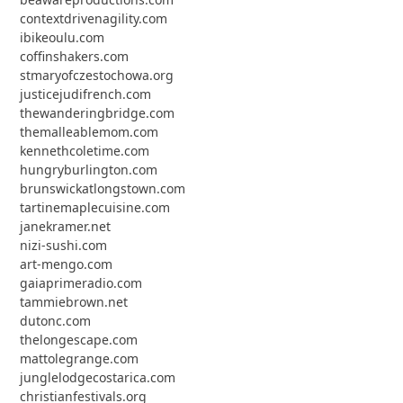
contextdrivenagility.com
ibikeoulu.com
coffinshakers.com
stmaryofczestochowa.org
justicejudifrench.com
thewanderingbridge.com
themalleablemom.com
kennethcoletime.com
hungryburlington.com
brunswickatlongstown.com
tartinemaplecuisine.com
janekramer.net
nizi-sushi.com
art-mengo.com
gaiaprimeradio.com
tammiebrown.net
dutonc.com
thelongescape.com
mattolegrange.com
junglelodgecostarica.com
christianfestivals.org