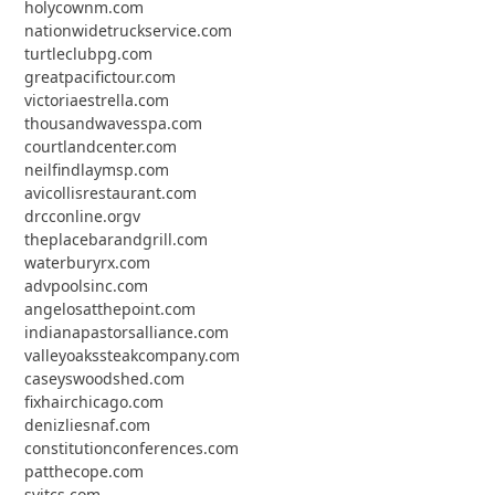
holycownm.com
nationwidetruckservice.com
turtleclubpg.com
greatpacifictour.com
victoriaestrella.com
thousandwavesspa.com
courtlandcenter.com
neilfindlaymsp.com
avicollisrestaurant.com
drcconline.org
v
theplacebarandgrill.com
waterburyrx.com
advpoolsinc.com
angelosatthepoint.com
indianapastorsalliance.com
valleyoakssteakcompany.com
caseyswoodshed.com
fixhairchicago.com
denizliesnaf.com
constitutionconferences.com
patthecope.com
svitcs.com