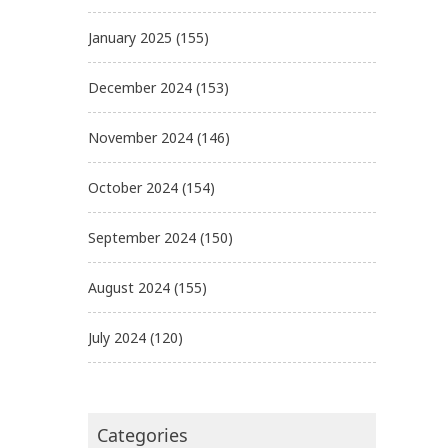
January 2025
(155)
December 2024
(153)
November 2024
(146)
October 2024
(154)
September 2024
(150)
August 2024
(155)
July 2024
(120)
Categories