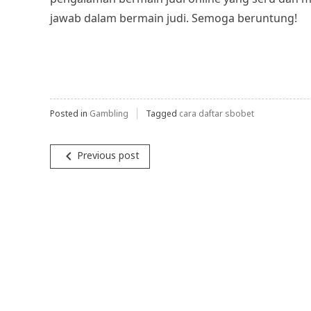
jawab dalam bermain judi. Semoga beruntung!
Posted in
Gambling
Tagged
cara daftar sbobet
Post
navigate_before
Previous post
navigation