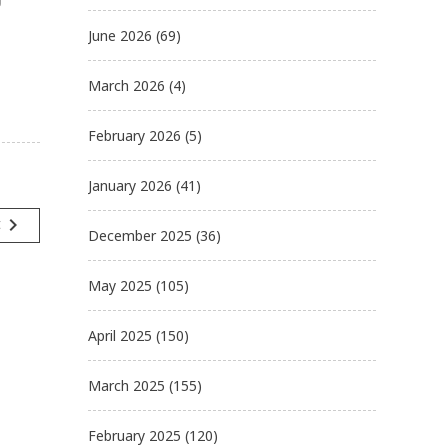
June 2026
(69)
March 2026
(4)
February 2026
(5)
January 2026
(41)
navigate_next
t
December 2025
(36)
May 2025
(105)
April 2025
(150)
March 2025
(155)
February 2025
(120)