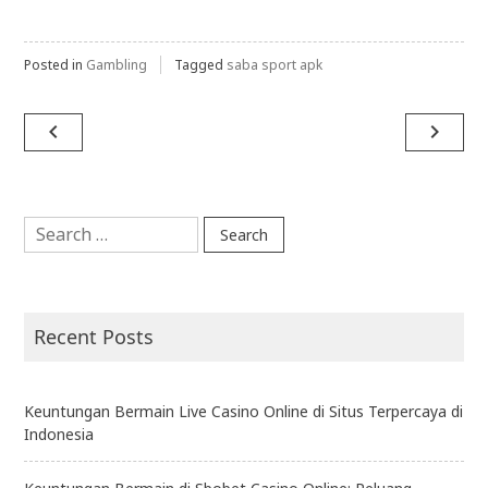
Posted in
Gambling
Tagged
saba sport apk
Post
navigate_before
navigate_next
navigation
Search
for:
Recent Posts
Keuntungan Bermain Live Casino Online di Situs Terpercaya di
Indonesia