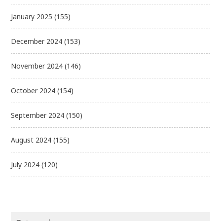
January 2025
(155)
December 2024
(153)
November 2024
(146)
October 2024
(154)
September 2024
(150)
August 2024
(155)
July 2024
(120)