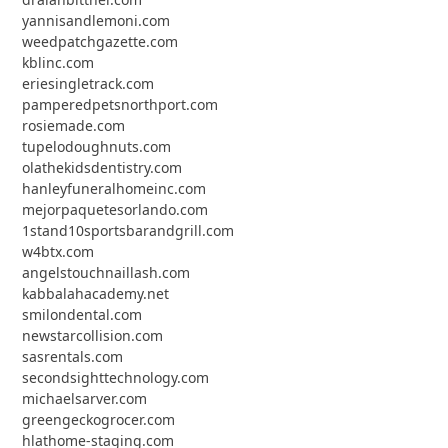
yannisandlemoni.com
weedpatchgazette.com
kblinc.com
eriesingletrack.com
pamperedpetsnorthport.com
rosiemade.com
tupelodoughnuts.com
olathekidsdentistry.com
hanleyfuneralhomeinc.com
mejorpaquetesorlando.com
1stand10sportsbarandgrill.com
w4btx.com
angelstouchnaillash.com
kabbalahacademy.net
smilondental.com
newstarcollision.com
sasrentals.com
secondsighttechnology.com
michaelsarver.com
greengeckogrocer.com
hlathome-staging.com