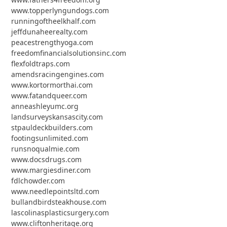
www.topperlyngundogs.com
runningoftheelkhalf.com
jeffdunaheerealty.com
peacestrengthyoga.com
freedomfinancialsolutionsinc.com
flexfoldtraps.com
amendsracingengines.com
www.kortormorthai.com
www.fatandqueer.com
anneashleyumc.org
landsurveyskansascity.com
stpauldeckbuilders.com
footingsunlimited.com
runsnoqualmie.com
www.docsdrugs.com
www.margiesdiner.com
fdlchowder.com
www.needlepointsltd.com
bullandbirdsteakhouse.com
lascolinasplasticsurgery.com
www.cliftonheritage.org