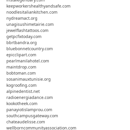
keepworkershealthyandsafe.com
noodlesitaliankitchen.com
nydreamact.org
unagisushimetairie.com
jewelflashtattoos.com
getpcfixtoday.com
bbrtbandra.org
bluebonnetcountry.com
epicclipart.com
pearlmanilahotel.com
maintdrop.com
bobtoman.com
sosanimauxtunisie.org
kogroofing.com
alpinedentist.net
radioenergiadance.com
kookotheek.com
panayiotislamprou.com
southcampusgateway.com
chateaudelisse.com
wellborncommunityassociation.com