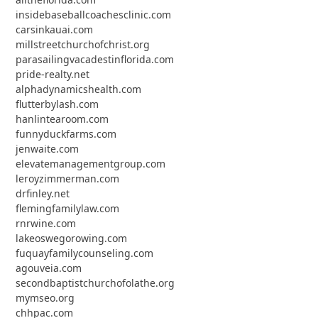
insidebaseballcoachesclinic.com
carsinkauai.com
millstreetchurchofchrist.org
parasailingvacadestinflorida.com
pride-realty.net
alphadynamicshealth.com
flutterbylash.com
hanlintearoom.com
funnyduckfarms.com
jenwaite.com
elevatemanagementgroup.com
leroyzimmerman.com
drfinley.net
flemingfamilylaw.com
rnrwine.com
lakeoswegorowing.com
fuquayfamilycounseling.com
agouveia.com
secondbaptistchurchofolathe.org
mymseo.org
chhpac.com