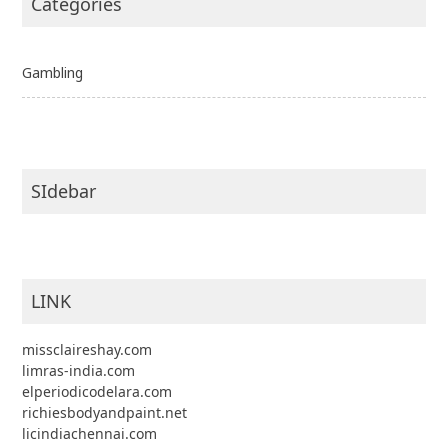
Categories
Gambling
SIdebar
LINK
missclaireshay.com
limras-india.com
elperiodicodelara.com
richiesbodyandpaint.net
licindiachennai.com