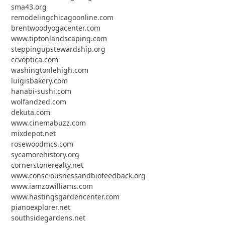
sma43.org
remodelingchicagoonline.com
brentwoodyogacenter.com
www.tiptonlandscaping.com
steppingupstewardship.org
ccvoptica.com
washingtonlehigh.com
luigisbakery.com
hanabi-sushi.com
wolfandzed.com
dekuta.com
www.cinemabuzz.com
mixdepot.net
rosewoodmcs.com
sycamorehistory.org
cornerstonerealty.net
www.consciousnessandbiofeedback.org
www.iamzowilliams.com
www.hastingsgardencenter.com
pianoexplorer.net
southsidegardens.net