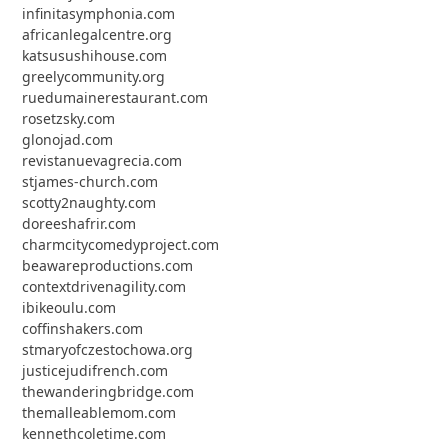
infinitasymphonia.com
africanlegalcentre.org
katsusushihouse.com
greelycommunity.org
ruedumainerestaurant.com
rosetzsky.com
glonojad.com
revistanuevagrecia.com
stjames-church.com
scotty2naughty.com
doreeshafrir.com
charmcitycomedyproject.com
beawareproductions.com
contextdrivenagility.com
ibikeoulu.com
coffinshakers.com
stmaryofczestochowa.org
justicejudifrench.com
thewanderingbridge.com
themalleablemom.com
kennethcoletime.com