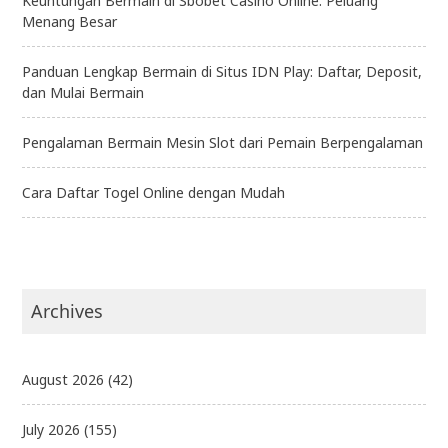
Keuntungan Bermain di Sbobet Casino Online: Peluang
Menang Besar
Panduan Lengkap Bermain di Situs IDN Play: Daftar, Deposit,
dan Mulai Bermain
Pengalaman Bermain Mesin Slot dari Pemain Berpengalaman
Cara Daftar Togel Online dengan Mudah
Archives
August 2026
(42)
July 2026
(155)