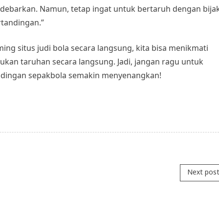
barkan. Namun, tetap ingat untuk bertaruh dengan bija
tandingan.”
g situs judi bola secara langsung, kita bisa menikmati
kukan taruhan secara langsung. Jadi, jangan ragu untuk
andingan sepakbola semakin menyenangkan!
Next pos