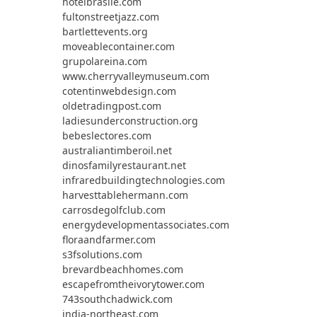
hotelbrasile.com
fultonstreetjazz.com
bartlettevents.org
moveablecontainer.com
grupolareina.com
www.cherryvalleymuseum.com
cotentinwebdesign.com
oldetradingpost.com
ladiesunderconstruction.org
bebeslectores.com
australiantimberoil.net
dinosfamilyrestaurant.net
infraredbuildingtechnologies.com
harvesttablehermann.com
carrosdegolfclub.com
energydevelopmentassociates.com
floraandfarmer.com
s3fsolutions.com
brevardbeachhomes.com
escapefromtheivorytower.com
743southchadwick.com
india-northeast.com