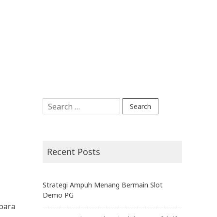
Search
for:
Recent Posts
Strategi Ampuh Menang Bermain Slot
Demo PG
para