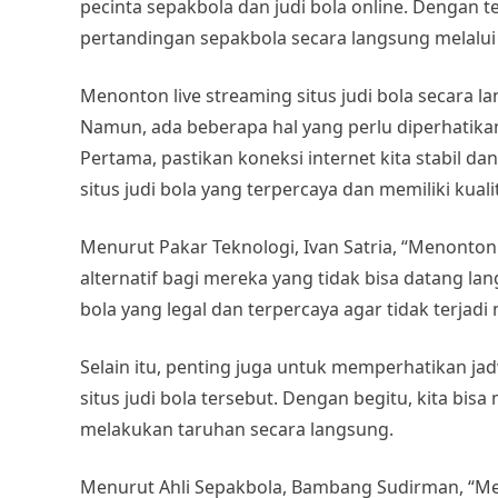
pecinta sepakbola dan judi bola online. Dengan 
pertandingan sepakbola secara langsung melalui liv
Menonton live streaming situs judi bola secara
Namun, ada beberapa hal yang perlu diperhati
Pertama, pastikan koneksi internet kita stabil da
situs judi bola yang terpercaya dan memiliki kual
Menurut Pakar Teknologi, Ivan Satria, “Menonton 
alternatif bagi mereka yang tidak bisa datang la
bola yang legal dan terpercaya agar tidak terjadi
Selain itu, penting juga untuk memperhatikan ja
situs judi bola tersebut. Dengan begitu, kita bi
melakukan taruhan secara langsung.
Menurut Ahli Sepakbola, Bambang Sudirman, “Meno