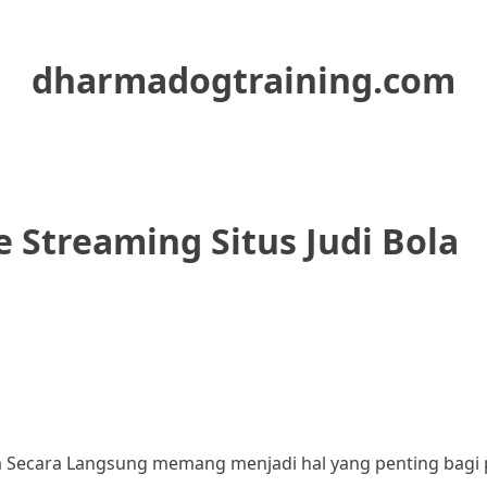
dharmadogtraining.com
Streaming Situs Judi Bola
a Secara Langsung memang menjadi hal yang penting bagi 