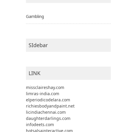
Gambling
SIdebar
LINK
missclaireshay.com
limras-india.com
elperiodicodelara.com
richiesbodyandpaint.net
licindiachennai.com
daughterdarlings.com
infodeets.com
hotsalsainteractive.com