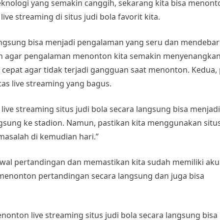
teknologi yang semakin canggih, sekarang kita bisa menont
e streaming di situs judi bola favorit kita.
 langsung bisa menjadi pengalaman yang seru dan mendebar
kan agar pengalaman menonton kita semakin menyenangkan
n cepat agar tidak terjadi gangguan saat menonton. Kedua, p
itas live streaming yang bagus.
live streaming situs judi bola secara langsung bisa menjadi
ngsung ke stadion. Namun, pastikan kita menggunakan situs
 masalah di kemudian hari.”
dwal pertandingan dan memastikan kita sudah memiliki aku
sa menonton pertandingan secara langsung dan juga bisa
nton live streaming situs judi bola secara langsung bisa