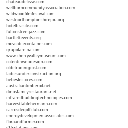
chateaudelisse.com
wellborncommunityassociation.com
wildwoodfilmfestival.com
westnorthamptonshirejpu.org
hotelbrasile.com
fultonstreetjazz.com
bartlettevents.org
moveablecontainer.com
grupolareina.com
www.cherryvalleymuseum.com
cotentinwebdesign.com
oldetradingpost.com
ladiesunderconstruction.org
bebeslectores.com
australiantimberoil.net
dinosfamilyrestaurant.net
infraredbuildingtechnologies.com
harvesttablehermann.com
carrosdegolfclub.com
energydevelopmentassociates.com
floraandfarmer.com
s3fsolutions.com