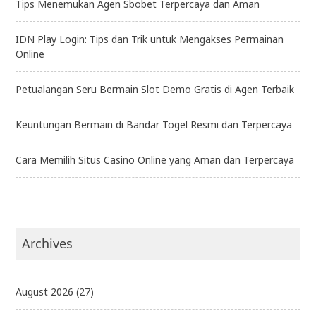
Tips Menemukan Agen Sbobet Terpercaya dan Aman
IDN Play Login: Tips dan Trik untuk Mengakses Permainan
Online
Petualangan Seru Bermain Slot Demo Gratis di Agen Terbaik
Keuntungan Bermain di Bandar Togel Resmi dan Terpercaya
Cara Memilih Situs Casino Online yang Aman dan Terpercaya
Archives
August 2026
(27)