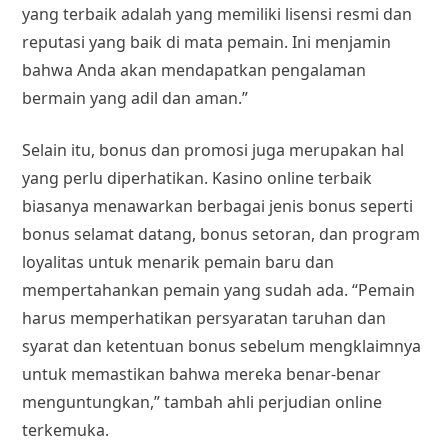
yang terbaik adalah yang memiliki lisensi resmi dan
reputasi yang baik di mata pemain. Ini menjamin
bahwa Anda akan mendapatkan pengalaman
bermain yang adil dan aman.”
Selain itu, bonus dan promosi juga merupakan hal
yang perlu diperhatikan. Kasino online terbaik
biasanya menawarkan berbagai jenis bonus seperti
bonus selamat datang, bonus setoran, dan program
loyalitas untuk menarik pemain baru dan
mempertahankan pemain yang sudah ada. “Pemain
harus memperhatikan persyaratan taruhan dan
syarat dan ketentuan bonus sebelum mengklaimnya
untuk memastikan bahwa mereka benar-benar
menguntungkan,” tambah ahli perjudian online
terkemuka.