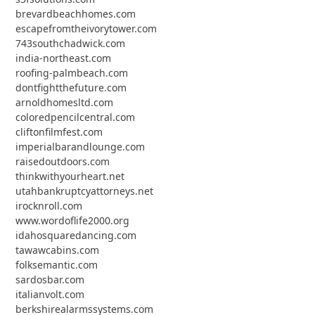
brevardbeachhomes.com
escapefromtheivorytower.com
743southchadwick.com
india-northeast.com
roofing-palmbeach.com
dontfightthefuture.com
arnoldhomesltd.com
coloredpencilcentral.com
cliftonfilmfest.com
imperialbarandlounge.com
raisedoutdoors.com
thinkwithyourheart.net
utahbankruptcyattorneys.net
irocknroll.com
www.wordoflife2000.org
idahosquaredancing.com
tawawcabins.com
folksemantic.com
sardosbar.com
italianvolt.com
berkshirealarmssystems.com