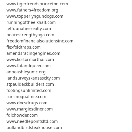
www.tigertrendsprinceton.com
www.fathers4freedom.org
www.topperlyngundogs.com
runningoftheelkhalf.com
jeffdunaheerealty.com
peacestrengthyoga.com
freedomfinancialsolutionsinc.com
flexfoldtraps.com
amendsracingengines.com
www.kortormorthai.com
www.fatandqueer.com
anneashleyumc.org
landsurveyskansascity.com
stpauldeckbuilders.com
footingsunlimited.com
runsnoqualmie.com
www.docsdrugs.com
www.margiesdiner.com
fdlchowder.com
www.needlepointsltd.com
bullandbirdsteakhouse.com