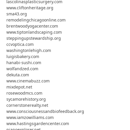
lascolinasplasticsurgery.com
www.cliftonheritage.org
sma43.org
remodelingchicagoonline.com
brentwoodyogacenter.com
www.tiptonlandscaping.com
steppingupstewardship.org
ccvoptica.com
washingtonlehigh.com
luigisbakery.com
hanabi-sushi.com
wolfandzed.com
dekuta.com
www.cinemabuzz.com
mixdepot.net
rosewoodmcs.com
sycamorehistory.org
cornerstonerealty.net
www.consciousnessandbiofeedback.org
www.iamzowilliams.com
www.hastingsgardencenter.com
pianoexplorer.net