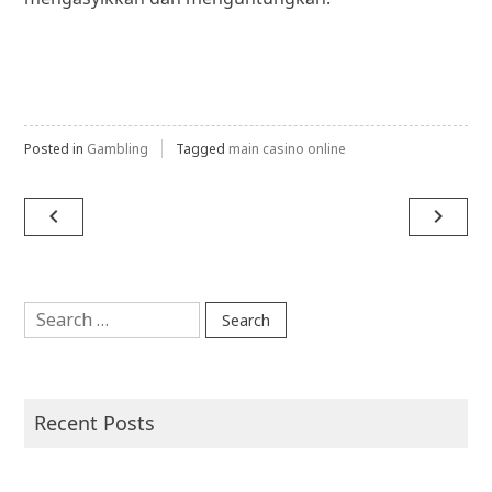
Posted in
Gambling
Tagged
main casino online
Post
navigate_before
navigate_next
navigation
Search
for:
Recent Posts