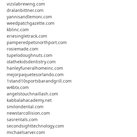
vizslabrewing.com
dralanbittner.com
yannisandlemoni.com
weedpatchgazette.com
kblinc.com
eriesingletrack.com
pamperedpetsnorthport.com
rosiemade.com
tupelodoughnuts.com
olathekidsdentistry.com
hanleyfuneralhomeinc.com
mejorpaquetesorlando.com
1stand10sportsbarandgrill.com
w4btx.com
angelstouchnaillash.com
kabbalahacademy.net
smilondental.com
newstarcollision.com
sasrentals.com
secondsighttechnology.com
michaelsarver.com