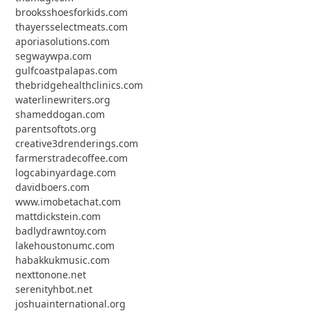
brooksshoesforkids.com
thayersselectmeats.com
aporiasolutions.com
segwaywpa.com
gulfcoastpalapas.com
thebridgehealthclinics.com
waterlinewriters.org
shameddogan.com
parentsoftots.org
creative3drenderings.com
farmerstradecoffee.com
logcabinyardage.com
davidboers.com
www.imobetachat.com
mattdickstein.com
badlydrawntoy.com
lakehoustonumc.com
habakkukmusic.com
nexttonone.net
serenityhbot.net
joshuainternational.org