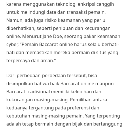
karena menggunakan teknologi enkripsi canggih
untuk melindungi data dan transaksi pemain.
Namun, ada juga risiko keamanan yang perlu
diperhatikan, seperti penipuan dan kecurangan
online. Menurut Jane Doe, seorang pakar keamanan
cyber, “Pemain Baccarat online harus selalu berhati-
hati dan memastikan mereka bermain di situs yang
terpercaya dan aman.”
Dari perbedaan-perbedaan tersebut, bisa
disimpulkan bahwa baik Baccarat online maupun
Baccarat tradisional memiliki kelebihan dan
kekurangan masing-masing. Pemilihan antara
keduanya tergantung pada preferensi dan
kebutuhan masing-masing pemain. Yang terpenting
adalah tetap bermain dengan bijak dan bertanggung