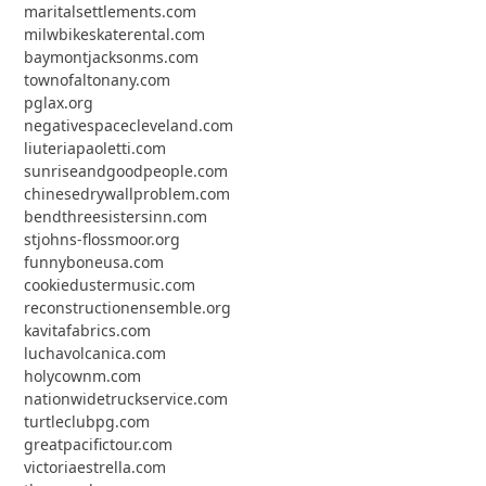
maritalsettlements.com
milwbikeskaterental.com
baymontjacksonms.com
townofaltonany.com
pglax.org
negativespacecleveland.com
liuteriapaoletti.com
sunriseandgoodpeople.com
chinesedrywallproblem.com
bendthreesistersinn.com
stjohns-flossmoor.org
funnyboneusa.com
cookiedustermusic.com
reconstructionensemble.org
kavitafabrics.com
luchavolcanica.com
holycownm.com
nationwidetruckservice.com
turtleclubpg.com
greatpacifictour.com
victoriaestrella.com