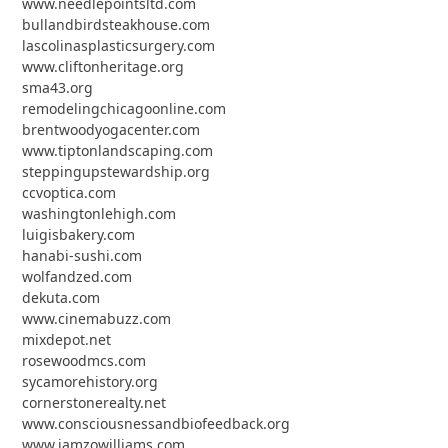
www.needlepointsltd.com
bullandbirdsteakhouse.com
lascolinasplasticsurgery.com
www.cliftonheritage.org
sma43.org
remodelingchicagoonline.com
brentwoodyogacenter.com
www.tiptonlandscaping.com
steppingupstewardship.org
ccvoptica.com
washingtonlehigh.com
luigisbakery.com
hanabi-sushi.com
wolfandzed.com
dekuta.com
www.cinemabuzz.com
mixdepot.net
rosewoodmcs.com
sycamorehistory.org
cornerstonerealty.net
www.consciousnessandbiofeedback.org
www.iamzowilliams.com