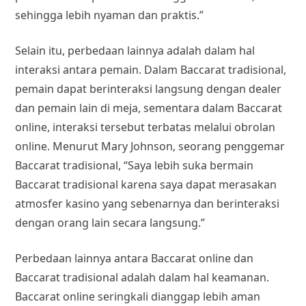
sehingga lebih nyaman dan praktis.”
Selain itu, perbedaan lainnya adalah dalam hal
interaksi antara pemain. Dalam Baccarat tradisional,
pemain dapat berinteraksi langsung dengan dealer
dan pemain lain di meja, sementara dalam Baccarat
online, interaksi tersebut terbatas melalui obrolan
online. Menurut Mary Johnson, seorang penggemar
Baccarat tradisional, “Saya lebih suka bermain
Baccarat tradisional karena saya dapat merasakan
atmosfer kasino yang sebenarnya dan berinteraksi
dengan orang lain secara langsung.”
Perbedaan lainnya antara Baccarat online dan
Baccarat tradisional adalah dalam hal keamanan.
Baccarat online seringkali dianggap lebih aman