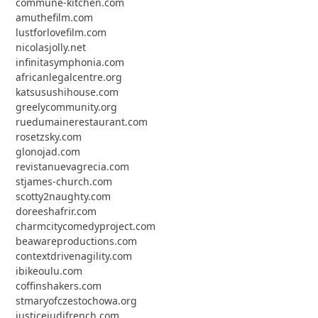
commune-kitchen.com
amuthefilm.com
lustforlovefilm.com
nicolasjolly.net
infinitasymphonia.com
africanlegalcentre.org
katsusushihouse.com
greelycommunity.org
ruedumainerestaurant.com
rosetzsky.com
glonojad.com
revistanuevagrecia.com
stjames-church.com
scotty2naughty.com
doreeshafrir.com
charmcitycomedyproject.com
beawareproductions.com
contextdrivenagility.com
ibikeoulu.com
coffinshakers.com
stmaryofczestochowa.org
justicejudifrench.com