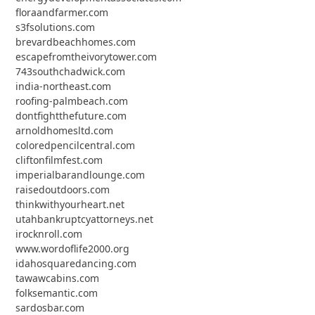
floraandfarmer.com
s3fsolutions.com
brevardbeachhomes.com
escapefromtheivorytower.com
743southchadwick.com
india-northeast.com
roofing-palmbeach.com
dontfightthefuture.com
arnoldhomesltd.com
coloredpencilcentral.com
cliftonfilmfest.com
imperialbarandlounge.com
raisedoutdoors.com
thinkwithyourheart.net
utahbankruptcyattorneys.net
irocknroll.com
www.wordoflife2000.org
idahosquaredancing.com
tawawcabins.com
folksemantic.com
sardosbar.com