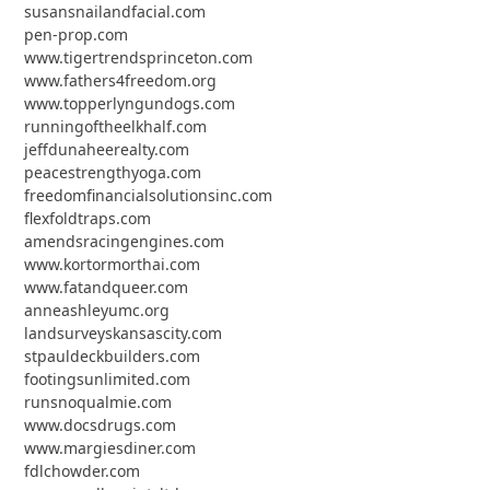
susansnailandfacial.com
pen-prop.com
www.tigertrendsprinceton.com
www.fathers4freedom.org
www.topperlyngundogs.com
runningoftheelkhalf.com
jeffdunaheerealty.com
peacestrengthyoga.com
freedomfinancialsolutionsinc.com
flexfoldtraps.com
amendsracingengines.com
www.kortormorthai.com
www.fatandqueer.com
anneashleyumc.org
landsurveyskansascity.com
stpauldeckbuilders.com
footingsunlimited.com
runsnoqualmie.com
www.docsdrugs.com
www.margiesdiner.com
fdlchowder.com