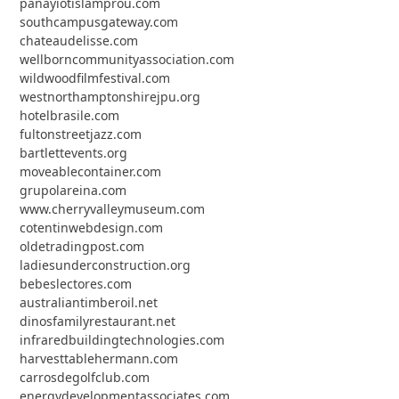
panayiotislamprou.com
southcampusgateway.com
chateaudelisse.com
wellborncommunityassociation.com
wildwoodfilmfestival.com
westnorthamptonshirejpu.org
hotelbrasile.com
fultonstreetjazz.com
bartlettevents.org
moveablecontainer.com
grupolareina.com
www.cherryvalleymuseum.com
cotentinwebdesign.com
oldetradingpost.com
ladiesunderconstruction.org
bebeslectores.com
australiantimberoil.net
dinosfamilyrestaurant.net
infraredbuildingtechnologies.com
harvesttablehermann.com
carrosdegolfclub.com
energydevelopmentassociates.com