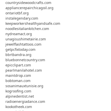
countrysidewoodcrafts.com
appliancerepairchicagoil.org
ontariotbf.org
instalegendary.com
keepworkershealthyandsafe.com
noodlesitaliankitchen.com
nydreamact.org
unagisushimetairie.com
jewelflashtattoos.com
getpcfixtoday.com
bbrtbandra.org
bluebonnetcountry.com
epicclipart.com
pearlmanilahotel.com
maintdrop.com
bobtoman.com
sosanimauxtunisie.org
kogroofing.com
alpinedentist.net
radioenergiadance.com
kookotheek.com