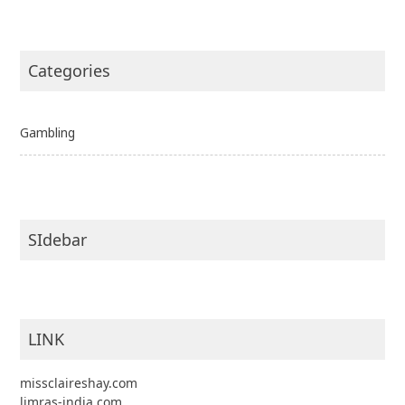
Categories
Gambling
SIdebar
LINK
missclaireshay.com
limras-india.com