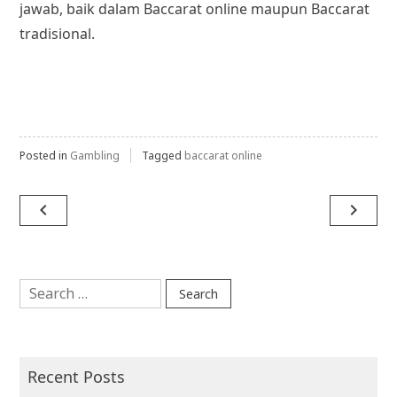
jawab, baik dalam Baccarat online maupun Baccarat
tradisional.
Posted in
Gambling
Tagged
baccarat online
Post
navigate_before
navigate_next
navigation
Search
for:
Recent Posts