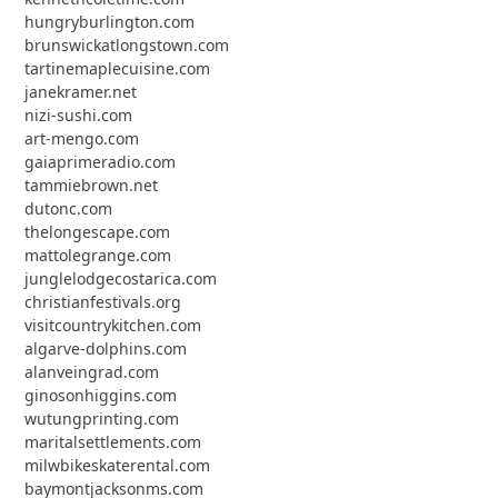
hungryburlington.com
brunswickatlongstown.com
tartinemaplecuisine.com
janekramer.net
nizi-sushi.com
art-mengo.com
gaiaprimeradio.com
tammiebrown.net
dutonc.com
thelongescape.com
mattolegrange.com
junglelodgecostarica.com
christianfestivals.org
visitcountrykitchen.com
algarve-dolphins.com
alanveingrad.com
ginosonhiggins.com
wutungprinting.com
maritalsettlements.com
milwbikeskaterental.com
baymontjacksonms.com