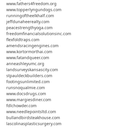
www.fathers4freedom.org
www.topperlyngundogs.com
runningoftheelkhalf.com
jeffdunaheerealty.com
peacestrengthyoga.com
freedomfinancialsolutionsinc.com
flexfoldtraps.com
amendsracingengines.com
www.kortormorthai.com
www.fatandqueer.com
anneashleyumc.org
landsurveyskansascity.com
stpauldeckbuilders.com
footingsunlimited.com
runsnoqualmie.com
www.docsdrugs.com
www.margiesdiner.com
fdlchowder.com
www.needlepointsltd.com
bullandbirdsteakhouse.com
lascolinasplasticsurgery.com