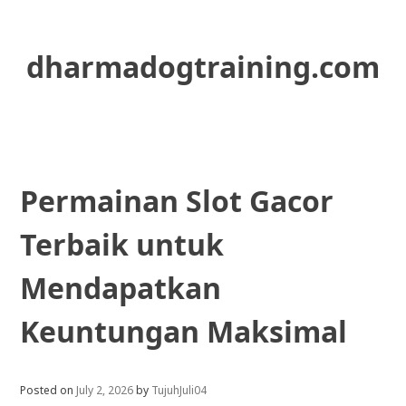
Skip
to
content
dharmadogtraining.com
Permainan Slot Gacor
Terbaik untuk
Mendapatkan
Keuntungan Maksimal
Posted on
July 2, 2026
by
TujuhJuli04