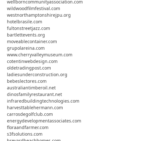
wellborncommunityassociation.com
wildwoodfilmfestival.com
westnorthamptonshirejpu.org
hotelbrasile.com
fultonstreetjazz.com
bartlettevents.org
moveablecontainer.com
grupolareina.com
www.cherryvalleymuseum.com
cotentinwebdesign.com
oldetradingpost.com
ladiesunderconstruction.org
bebeslectores.com
australiantimberoil.net
dinosfamilyrestaurant.net
infraredbuildingtechnologies.com
harvesttablehermann.com
carrosdegolfclub.com
energydevelopmentassociates.com
floraandfarmer.com
s3fsolutions.com
brevardbeachhomes.com