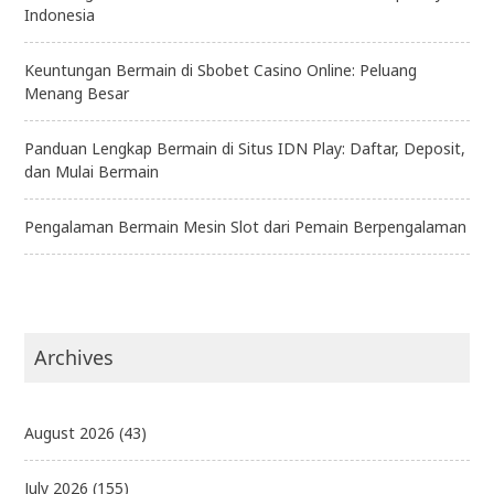
Indonesia
Keuntungan Bermain di Sbobet Casino Online: Peluang
Menang Besar
Panduan Lengkap Bermain di Situs IDN Play: Daftar, Deposit,
dan Mulai Bermain
Pengalaman Bermain Mesin Slot dari Pemain Berpengalaman
Archives
August 2026
(43)
July 2026
(155)