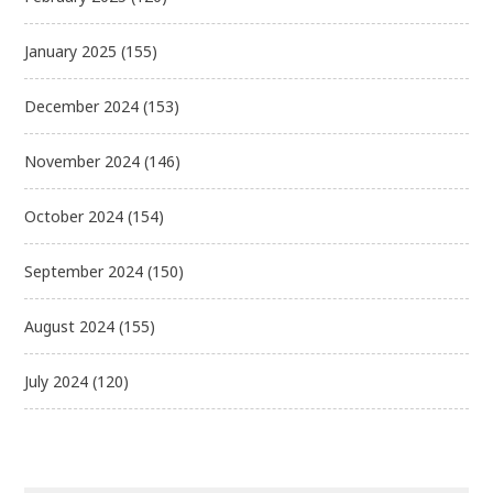
January 2025
(155)
December 2024
(153)
November 2024
(146)
October 2024
(154)
September 2024
(150)
August 2024
(155)
July 2024
(120)