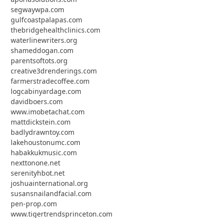
segwaywpa.com
gulfcoastpalapas.com
thebridgehealthclinics.com
waterlinewriters.org
shameddogan.com
parentsoftots.org
creative3drenderings.com
farmerstradecoffee.com
logcabinyardage.com
davidboers.com
www.imobetachat.com
mattdickstein.com
badlydrawntoy.com
lakehoustonumc.com
habakkukmusic.com
nexttonone.net
serenityhbot.net
joshuainternational.org
susansnailandfacial.com
pen-prop.com
www.tigertrendsprinceton.com