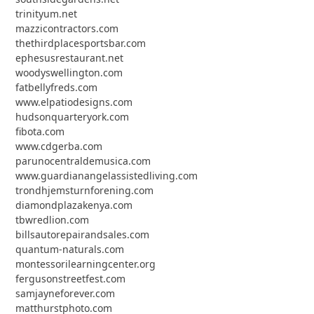
trinityum.net
mazzicontractors.com
thethirdplacesportsbar.com
ephesusrestaurant.net
woodyswellington.com
fatbellyfreds.com
www.elpatiodesigns.com
hudsonquarteryork.com
fibota.com
www.cdgerba.com
parunocentraldemusica.com
www.guardianangelassistedliving.com
trondhjemsturnforening.com
diamondplazakenya.com
tbwredlion.com
billsautorepairandsales.com
quantum-naturals.com
montessorilearningcenter.org
fergusonstreetfest.com
samjayneforever.com
matthurstphoto.com