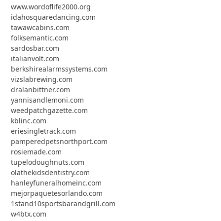
www.wordoflife2000.org
idahosquaredancing.com
tawawcabins.com
folksemantic.com
sardosbar.com
italianvolt.com
berkshirealarmssystems.com
vizslabrewing.com
dralanbittner.com
yannisandlemoni.com
weedpatchgazette.com
kblinc.com
eriesingletrack.com
pamperedpetsnorthport.com
rosiemade.com
tupelodoughnuts.com
olathekidsdentistry.com
hanleyfuneralhomeinc.com
mejorpaquetesorlando.com
1stand10sportsbarandgrill.com
w4btx.com