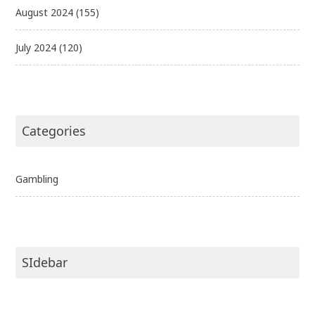
August 2024
(155)
July 2024
(120)
Categories
Gambling
SIdebar