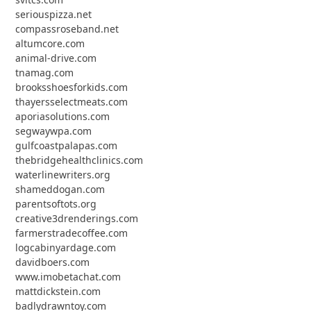
seriouspizza.net
compassroseband.net
altumcore.com
animal-drive.com
tnamag.com
brooksshoesforkids.com
thayersselectmeats.com
aporiasolutions.com
segwaywpa.com
gulfcoastpalapas.com
thebridgehealthclinics.com
waterlinewriters.org
shameddogan.com
parentsoftots.org
creative3drenderings.com
farmerstradecoffee.com
logcabinyardage.com
davidboers.com
www.imobetachat.com
mattdickstein.com
badlydrawntoy.com