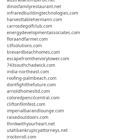
dinosfamilyrestaurant.net
infraredbuildingtechnologies.com
harvesttablehermann.com
carrosdegolfclub.com
energydevelopmentassociates.com
floraandfarmer.com
s3fsolutions.com
brevardbeachhomes.com
escapefromtheivorytower.com
743southchadwick.com
india-northeast.com
roofing-palmbeach.com
dontfightthefuture.com
arnoldhomesltd.com
coloredpencilcentral.com
cliftonfilmfest.com
imperialbarandlounge.com
raisedoutdoors.com
thinkwithyourheart.net
utahbankruptcyattorneys.net
irocknroll.com