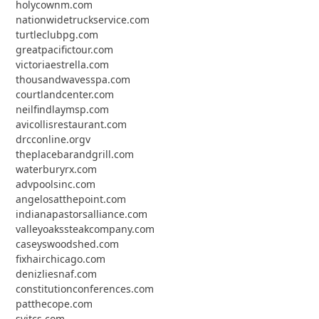
holycownm.com
nationwidetruckservice.com
turtleclubpg.com
greatpacifictour.com
victoriaestrella.com
thousandwavesspa.com
courtlandcenter.com
neilfindlaymsp.com
avicollisrestaurant.com
drcconline.org
v
theplacebarandgrill.com
waterburyrx.com
advpoolsinc.com
angelosatthepoint.com
indianapastorsalliance.com
valleyoakssteakcompany.com
caseyswoodshed.com
fixhairchicago.com
denizliesnaf.com
constitutionconferences.com
patthecope.com
svitcs.com