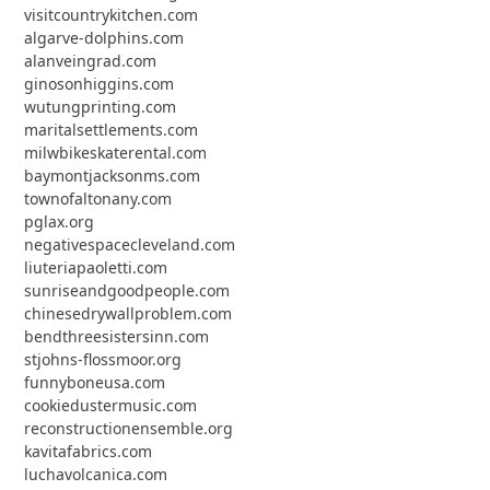
visitcountrykitchen.com
algarve-dolphins.com
alanveingrad.com
ginosonhiggins.com
wutungprinting.com
maritalsettlements.com
milwbikeskaterental.com
baymontjacksonms.com
townofaltonany.com
pglax.org
negativespacecleveland.com
liuteriapaoletti.com
sunriseandgoodpeople.com
chinesedrywallproblem.com
bendthreesistersinn.com
stjohns-flossmoor.org
funnyboneusa.com
cookiedustermusic.com
reconstructionensemble.org
kavitafabrics.com
luchavolcanica.com