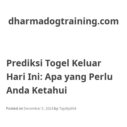
Skip
to
content
dharmadogtraining.com
Prediksi Togel Keluar
Hari Ini: Apa yang Perlu
Anda Ketahui
Posted on
December 5, 2024
by
TujuhJuli04