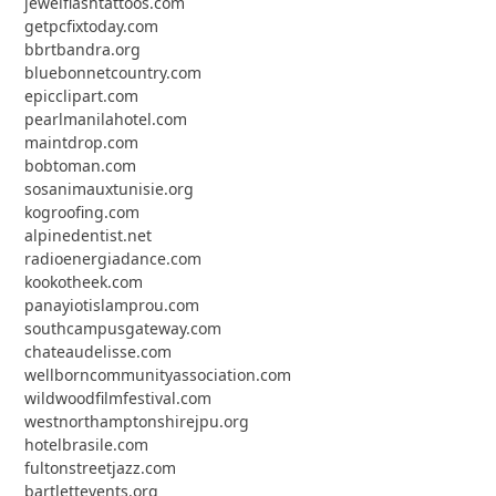
jewelflashtattoos.com
getpcfixtoday.com
bbrtbandra.org
bluebonnetcountry.com
epicclipart.com
pearlmanilahotel.com
maintdrop.com
bobtoman.com
sosanimauxtunisie.org
kogroofing.com
alpinedentist.net
radioenergiadance.com
kookotheek.com
panayiotislamprou.com
southcampusgateway.com
chateaudelisse.com
wellborncommunityassociation.com
wildwoodfilmfestival.com
westnorthamptonshirejpu.org
hotelbrasile.com
fultonstreetjazz.com
bartlettevents.org