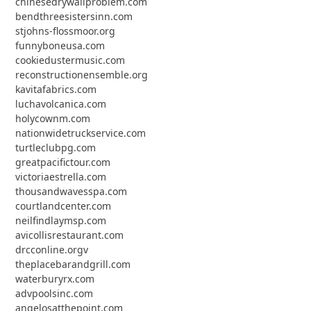
chinesedrywallproblem.com
bendthreesistersinn.com
stjohns-flossmoor.org
funnyboneusa.com
cookiedustermusic.com
reconstructionensemble.org
kavitafabrics.com
luchavolcanica.com
holycownm.com
nationwidetruckservice.com
turtleclubpg.com
greatpacifictour.com
victoriaestrella.com
thousandwavesspa.com
courtlandcenter.com
neilfindlaymsp.com
avicollisrestaurant.com
drcconline.org
v
theplacebarandgrill.com
waterburyrx.com
advpoolsinc.com
angelosatthepoint.com