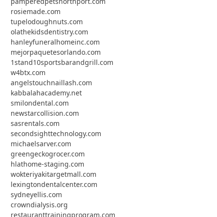
pamperedpetsnorthport.com
rosiemade.com
tupelodoughnuts.com
olathekidsdentistry.com
hanleyfuneralhomeinc.com
mejorpaquetesorlando.com
1stand10sportsbarandgrill.com
w4btx.com
angelstouchnaillash.com
kabbalahacademy.net
smilondental.com
newstarcollision.com
sasrentals.com
secondsighttechnology.com
michaelsarver.com
greengeckogrocer.com
hlathome-staging.com
wokteriyakitargetmall.com
lexingtondentalcenter.com
sydneyellis.com
crowndialysis.org
restauranttrainingprogram.com