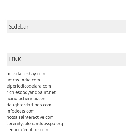
SIdebar
LINK
missclaireshay.com
limras-india.com
elperiodicodelara.com
richiesbodyandpaint.net
licindiachennai.com
daughterdarlings.com
infodeets.com
hotsalsainteractive.com
serenitysalonanddayspa.org
cedarcafeonline.com