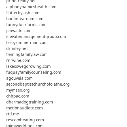
pride-realty.net
alphadynamicshealth.com
flutterbylash.com
hanlintearoom.com
funnyduckfarms.com
jenwaite.com
elevatemanagementgroup.com
leroyzimmerman.com
drfinley.net
flemingfamilylaw.com
rnrwine.com
lakeoswegorowing.com
fuquayfamilycounseling.com
agouveia.com
secondbaptistchurchofolathe.org
mymseo.org
chhpac.com
dharmadogtraining.com
motionaudiotx.com
rttl.me
rescomheating.com
mimiweddings.com