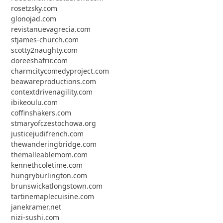
rosetzsky.com
glonojad.com
revistanuevagrecia.com
stjames-church.com
scotty2naughty.com
doreeshafrir.com
charmcitycomedyproject.com
beawareproductions.com
contextdrivenagility.com
ibikeoulu.com
coffinshakers.com
stmaryofczestochowa.org
justicejudifrench.com
thewanderingbridge.com
themalleablemom.com
kennethcoletime.com
hungryburlington.com
brunswickatlongstown.com
tartinemaplecuisine.com
janekramer.net
nizi-sushi.com