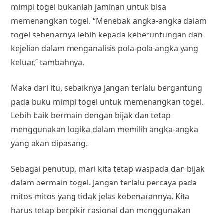
mimpi togel bukanlah jaminan untuk bisa
memenangkan togel. “Menebak angka-angka dalam
togel sebenarnya lebih kepada keberuntungan dan
kejelian dalam menganalisis pola-pola angka yang
keluar,” tambahnya.
Maka dari itu, sebaiknya jangan terlalu bergantung
pada buku mimpi togel untuk memenangkan togel.
Lebih baik bermain dengan bijak dan tetap
menggunakan logika dalam memilih angka-angka
yang akan dipasang.
Sebagai penutup, mari kita tetap waspada dan bijak
dalam bermain togel. Jangan terlalu percaya pada
mitos-mitos yang tidak jelas kebenarannya. Kita
harus tetap berpikir rasional dan menggunakan