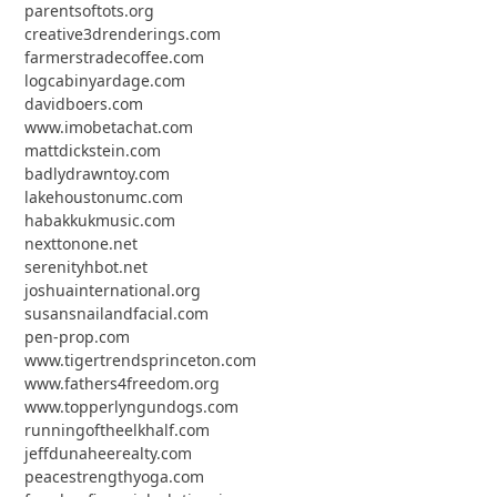
parentsoftots.org
creative3drenderings.com
farmerstradecoffee.com
logcabinyardage.com
davidboers.com
www.imobetachat.com
mattdickstein.com
badlydrawntoy.com
lakehoustonumc.com
habakkukmusic.com
nexttonone.net
serenityhbot.net
joshuainternational.org
susansnailandfacial.com
pen-prop.com
www.tigertrendsprinceton.com
www.fathers4freedom.org
www.topperlyngundogs.com
runningoftheelkhalf.com
jeffdunaheerealty.com
peacestrengthyoga.com