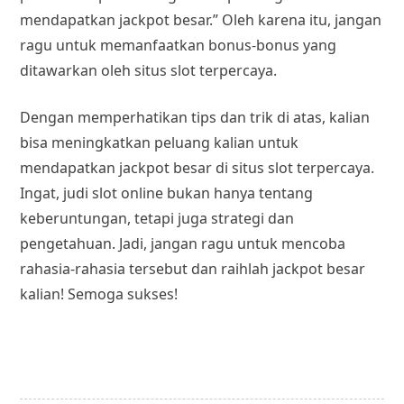
mendapatkan jackpot besar.” Oleh karena itu, jangan
ragu untuk memanfaatkan bonus-bonus yang
ditawarkan oleh situs slot terpercaya.
Dengan memperhatikan tips dan trik di atas, kalian
bisa meningkatkan peluang kalian untuk
mendapatkan jackpot besar di situs slot terpercaya.
Ingat, judi slot online bukan hanya tentang
keberuntungan, tetapi juga strategi dan
pengetahuan. Jadi, jangan ragu untuk mencoba
rahasia-rahasia tersebut dan raihlah jackpot besar
kalian! Semoga sukses!