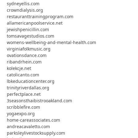
sydneyellis.com
crowndialysis.org
restauranttrainingprogram.com
allamericanpoolservice.net
jewishpenicillin.com
tomsavagestudios.com
womens-wellbeing-and-mental-health.com
virginiafolkmusic.org
ovationsdance.com
ribandrhein.com
kolekcje.net
catolicanto.com
lbkeducationcenter.org
trinityriverdallas.org
perfectplace.net
3seasonsthaibistrooakland.com
scribblefire.com
yogaexpo.org
home-careassociates.com
andreacavaletto.com
parksleylivestocksupply.com