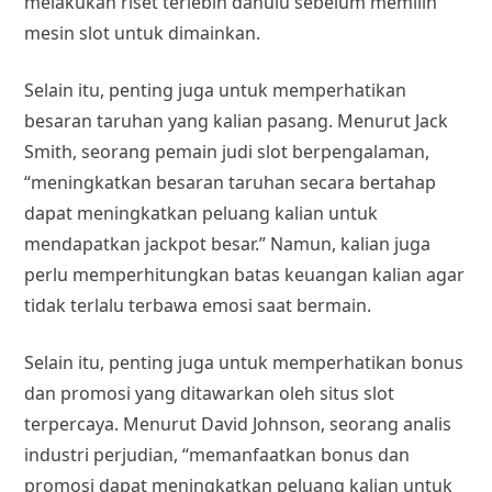
melakukan riset terlebih dahulu sebelum memilih
mesin slot untuk dimainkan.
Selain itu, penting juga untuk memperhatikan
besaran taruhan yang kalian pasang. Menurut Jack
Smith, seorang pemain judi slot berpengalaman,
“meningkatkan besaran taruhan secara bertahap
dapat meningkatkan peluang kalian untuk
mendapatkan jackpot besar.” Namun, kalian juga
perlu memperhitungkan batas keuangan kalian agar
tidak terlalu terbawa emosi saat bermain.
Selain itu, penting juga untuk memperhatikan bonus
dan promosi yang ditawarkan oleh situs slot
terpercaya. Menurut David Johnson, seorang analis
industri perjudian, “memanfaatkan bonus dan
promosi dapat meningkatkan peluang kalian untuk