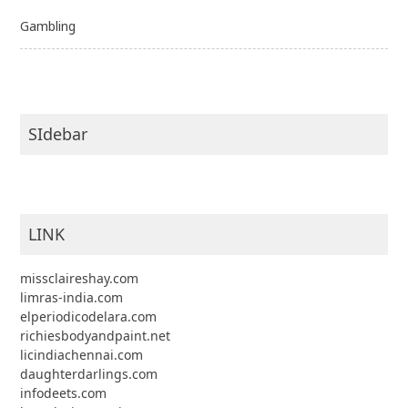
Gambling
SIdebar
LINK
missclaireshay.com
limras-india.com
elperiodicodelara.com
richiesbodyandpaint.net
licindiachennai.com
daughterdarlings.com
infodeets.com