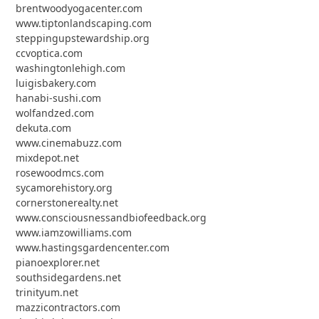
brentwoodyogacenter.com
www.tiptonlandscaping.com
steppingupstewardship.org
ccvoptica.com
washingtonlehigh.com
luigisbakery.com
hanabi-sushi.com
wolfandzed.com
dekuta.com
www.cinemabuzz.com
mixdepot.net
rosewoodmcs.com
sycamorehistory.org
cornerstonerealty.net
www.consciousnessandbiofeedback.org
www.iamzowilliams.com
www.hastingsgardencenter.com
pianoexplorer.net
southsidegardens.net
trinityum.net
mazzicontractors.com