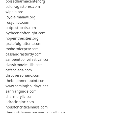
boisedharmacenter.org
color-agestores.com
wipala.org
loyola-malawi.org
rosychicc.com
outpostboats.com
bytheendoftonight.com
hopeinthecities.org
gratefulgluttons.com
mobdroforpctv.com
cassandrasturdy.com
sanbenitoolivefestival.com
classicmoviestills.com
cafecolada.com
discoversoriano.com
thebeginnerspoint.com
www.comingholidays.net
sanfranguide.com
charmoryllc.com
3dracinginc.com
houstoncriticalmass.com
themostdangerousanimalofall.com