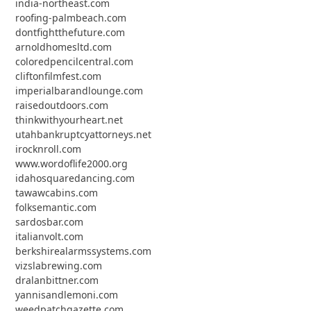
india-northeast.com
roofing-palmbeach.com
dontfightthefuture.com
arnoldhomesltd.com
coloredpencilcentral.com
cliftonfilmfest.com
imperialbarandlounge.com
raisedoutdoors.com
thinkwithyourheart.net
utahbankruptcyattorneys.net
irocknroll.com
www.wordoflife2000.org
idahosquaredancing.com
tawawcabins.com
folksemantic.com
sardosbar.com
italianvolt.com
berkshirealarmssystems.com
vizslabrewing.com
dralanbittner.com
yannisandlemoni.com
weedpatchgazette.com