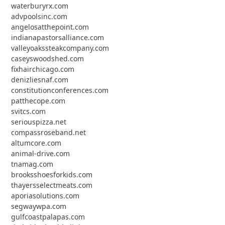
waterburyrx.com
advpoolsinc.com
angelosatthepoint.com
indianapastorsalliance.com
valleyoakssteakcompany.com
caseyswoodshed.com
fixhairchicago.com
denizliesnaf.com
constitutionconferences.com
patthecope.com
svitcs.com
seriouspizza.net
compassroseband.net
altumcore.com
animal-drive.com
tnamag.com
brooksshoesforkids.com
thayersselectmeats.com
aporiasolutions.com
segwaywpa.com
gulfcoastpalapas.com