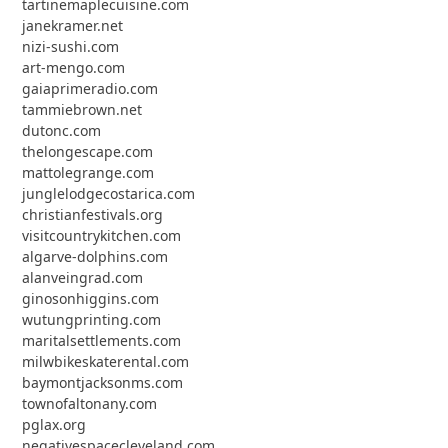
tartinemaplecuisine.com
janekramer.net
nizi-sushi.com
art-mengo.com
gaiaprimeradio.com
tammiebrown.net
dutonc.com
thelongescape.com
mattolegrange.com
junglelodgecostarica.com
christianfestivals.org
visitcountrykitchen.com
algarve-dolphins.com
alanveingrad.com
ginosonhiggins.com
wutungprinting.com
maritalsettlements.com
milwbikeskaterental.com
baymontjacksonms.com
townofaltonany.com
pglax.org
negativespacecleveland.com