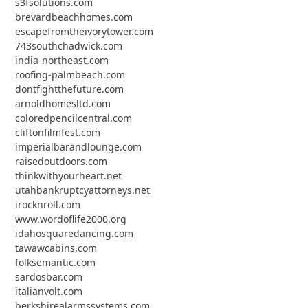
s3fsolutions.com
brevardbeachhomes.com
escapefromtheivorytower.com
743southchadwick.com
india-northeast.com
roofing-palmbeach.com
dontfightthefuture.com
arnoldhomesltd.com
coloredpencilcentral.com
cliftonfilmfest.com
imperialbarandlounge.com
raisedoutdoors.com
thinkwithyourheart.net
utahbankruptcyattorneys.net
irocknroll.com
www.wordoflife2000.org
idahosquaredancing.com
tawawcabins.com
folksemantic.com
sardosbar.com
italianvolt.com
berkshirealarmssystems.com