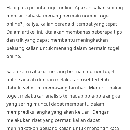
Halo para pecinta togel online! Apakah kalian sedang
mencari rahasia menang bermain nomor togel
online? Jika iya, kalian berada di tempat yang tepat.
Dalam artikel ini, kita akan membahas beberapa tips
dan trik yang dapat membantu meningkatkan
peluang kalian untuk menang dalam bermain togel
online.
Salah satu rahasia menang bermain nomor togel
online adalah dengan melakukan riset terlebih
dahulu sebelum memasang taruhan. Menurut pakar
togel, melakukan analisis terhadap pola-pola angka
yang sering muncul dapat membantu dalam
memprediksi angka yang akan keluar. “Dengan
melakukan riset yang cermat, kalian dapat
meningkatkan peluang kalian untuk menang,” kata