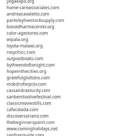
yogaexpo.org
home-careassociates.com
andreacavaletto.com
parksleylivestocksupply.com
boisedharmacenter.org
color-agestores.com
wipala.org
loyola-malawi.org
rosychicc.com
outpostboats.com
bytheendoftonight.com
hopeinthecities.org
gratefulgluttons.com
mobdroforpctv.com
cassandrasturdy.com
sanbenitoolivefestival.com
classicmoviestills.com
cafecolada.com
discoversoriano.com
thebeginnerspoint.com
www.comingholidays.net
sanfranguide.com