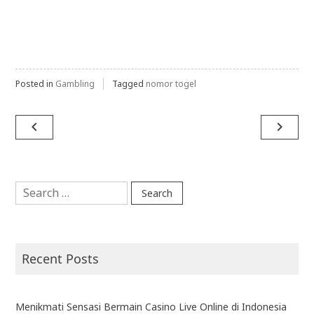
Posted in
Gambling
Tagged
nomor togel
Post
navigate_before
navigate_next
navigation
Search
for:
Recent Posts
Menikmati Sensasi Bermain Casino Live Online di Indonesia