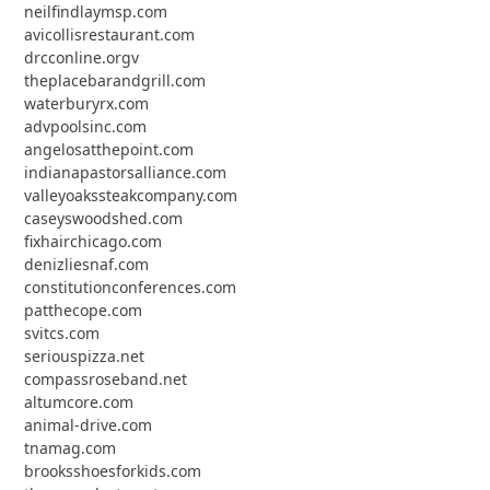
neilfindlaymsp.com
avicollisrestaurant.com
drcconline.org
v
theplacebarandgrill.com
waterburyrx.com
advpoolsinc.com
angelosatthepoint.com
indianapastorsalliance.com
valleyoakssteakcompany.com
caseyswoodshed.com
fixhairchicago.com
denizliesnaf.com
constitutionconferences.com
patthecope.com
svitcs.com
seriouspizza.net
compassroseband.net
altumcore.com
animal-drive.com
tnamag.com
brooksshoesforkids.com