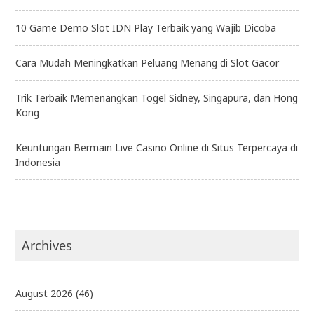
10 Game Demo Slot IDN Play Terbaik yang Wajib Dicoba
Cara Mudah Meningkatkan Peluang Menang di Slot Gacor
Trik Terbaik Memenangkan Togel Sidney, Singapura, dan Hong
Kong
Keuntungan Bermain Live Casino Online di Situs Terpercaya di
Indonesia
Archives
August 2026
(46)