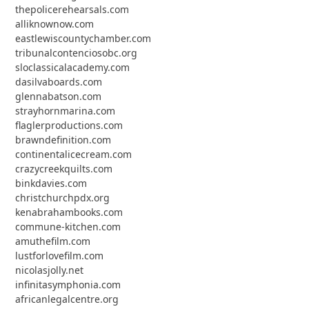
thepolicerehearsals.com
alliknownow.com
eastlewiscountychamber.com
tribunalcontenciosobc.org
sloclassicalacademy.com
dasilvaboards.com
glennabatson.com
strayhornmarina.com
flaglerproductions.com
brawndefinition.com
continentalicecream.com
crazycreekquilts.com
binkdavies.com
christchurchpdx.org
kenabrahambooks.com
commune-kitchen.com
amuthefilm.com
lustforlovefilm.com
nicolasjolly.net
infinitasymphonia.com
africanlegalcentre.org