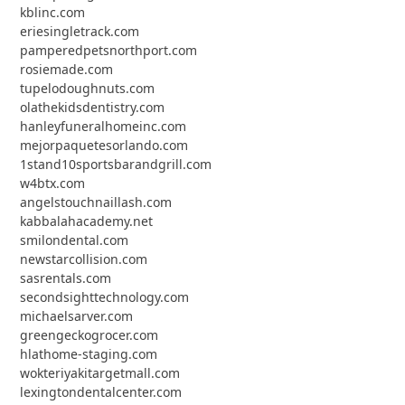
kblinc.com
eriesingletrack.com
pamperedpetsnorthport.com
rosiemade.com
tupelodoughnuts.com
olathekidsdentistry.com
hanleyfuneralhomeinc.com
mejorpaquetesorlando.com
1stand10sportsbarandgrill.com
w4btx.com
angelstouchnaillash.com
kabbalahacademy.net
smilondental.com
newstarcollision.com
sasrentals.com
secondsighttechnology.com
michaelsarver.com
greengeckogrocer.com
hlathome-staging.com
wokteriyakitargetmall.com
lexingtondentalcenter.com