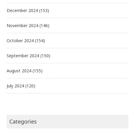
December 2024
(153)
November 2024
(146)
October 2024
(154)
September 2024
(150)
August 2024
(155)
July 2024
(120)
Categories