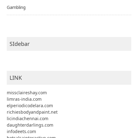
Gambling
SIdebar
LINK
missclaireshay.com
limras-india.com
elperiodicodelara.com
richiesbodyandpaint.net
licindiachennai.com
daughterdarlings.com
infodeets.com
hotsalsainteractive.com