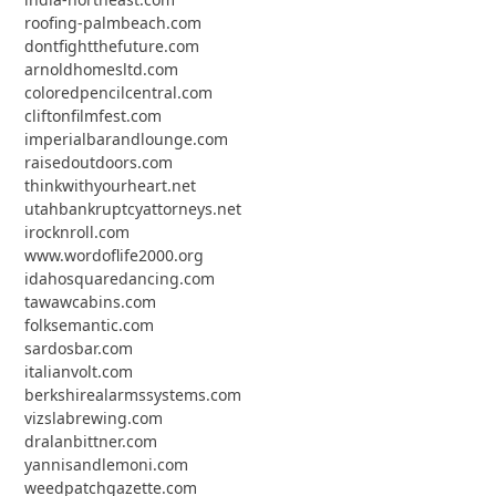
roofing-palmbeach.com
dontfightthefuture.com
arnoldhomesltd.com
coloredpencilcentral.com
cliftonfilmfest.com
imperialbarandlounge.com
raisedoutdoors.com
thinkwithyourheart.net
utahbankruptcyattorneys.net
irocknroll.com
www.wordoflife2000.org
idahosquaredancing.com
tawawcabins.com
folksemantic.com
sardosbar.com
italianvolt.com
berkshirealarmssystems.com
vizslabrewing.com
dralanbittner.com
yannisandlemoni.com
weedpatchgazette.com