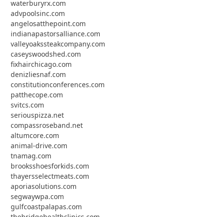
waterburyrx.com
advpoolsinc.com
angelosatthepoint.com
indianapastorsalliance.com
valleyoakssteakcompany.com
caseyswoodshed.com
fixhairchicago.com
denizliesnaf.com
constitutionconferences.com
patthecope.com
svitcs.com
seriouspizza.net
compassroseband.net
altumcore.com
animal-drive.com
tnamag.com
brooksshoesforkids.com
thayersselectmeats.com
aporiasolutions.com
segwaywpa.com
gulfcoastpalapas.com
thebridgehealthclinics.com