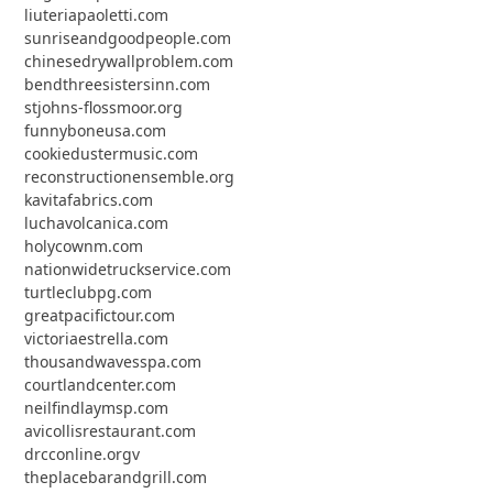
liuteriapaoletti.com
sunriseandgoodpeople.com
chinesedrywallproblem.com
bendthreesistersinn.com
stjohns-flossmoor.org
funnyboneusa.com
cookiedustermusic.com
reconstructionensemble.org
kavitafabrics.com
luchavolcanica.com
holycownm.com
nationwidetruckservice.com
turtleclubpg.com
greatpacifictour.com
victoriaestrella.com
thousandwavesspa.com
courtlandcenter.com
neilfindlaymsp.com
avicollisrestaurant.com
drcconline.org
v
theplacebarandgrill.com