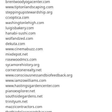
brentwoodyogacenter.com
www.tiptonlandscaping.com
steppingupstewardship.org
ccvoptica.com
washingtonlehigh.com
luigisbakery.com
hanabi-sushi.com
wolfandzed.com
dekuta.com
www.cinemabuzz.com
mixdepot.net
rosewoodmcs.com
sycamorehistory.org
cornerstonerealty.net
www.consciousnessandbiofeedback.org
www.iamzowilliams.com
www.hastingsgardencenter.com
pianoexplorer.net
southsidegardens.net
trinityum.net
mazzicontractors.com
thethirdplacesportsbar.com