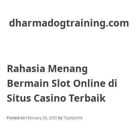
Skip
to
content
dharmadogtraining.com
Rahasia Menang
Bermain Slot Online di
Situs Casino Terbaik
Posted on
February 20, 2025
by
TujuhJuli04