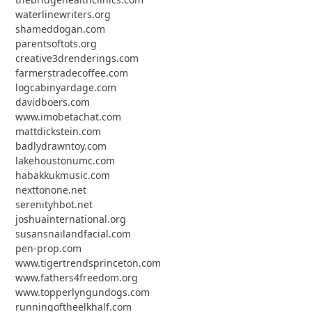
waterlinewriters.org
shameddogan.com
parentsoftots.org
creative3drenderings.com
farmerstradecoffee.com
logcabinyardage.com
davidboers.com
www.imobetachat.com
mattdickstein.com
badlydrawntoy.com
lakehoustonumc.com
habakkukmusic.com
nexttonone.net
serenityhbot.net
joshuainternational.org
susansnailandfacial.com
pen-prop.com
www.tigertrendsprinceton.com
www.fathers4freedom.org
www.topperlyngundogs.com
runningoftheelkhalf.com