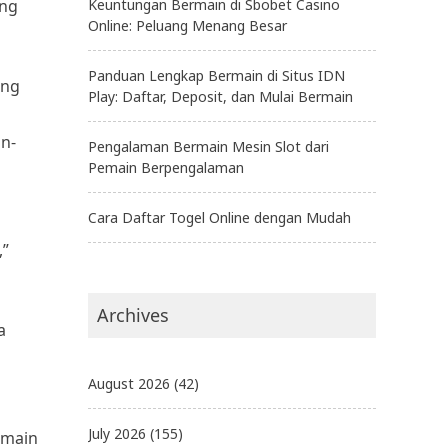
ang
Keuntungan Bermain di Sbobet Casino
Online: Peluang Menang Besar
Panduan Lengkap Bermain di Situs IDN
ang
Play: Daftar, Deposit, dan Mulai Bermain
n-
Pengalaman Bermain Mesin Slot dari
Pemain Berpengalaman
Cara Daftar Togel Online dengan Mudah
,”
Archives
a
August 2026
(42)
July 2026
(155)
rmain