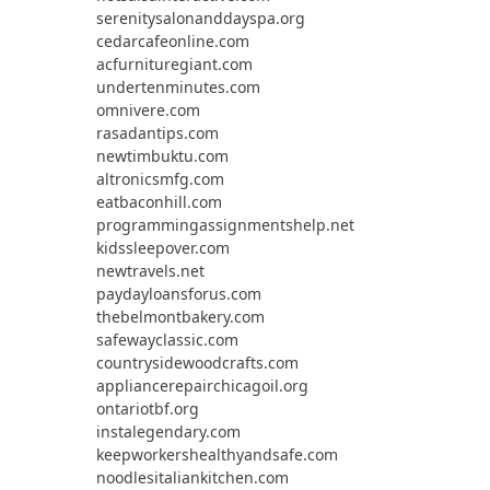
serenitysalonanddayspa.org
cedarcafeonline.com
acfurnituregiant.com
undertenminutes.com
omnivere.com
rasadantips.com
newtimbuktu.com
altronicsmfg.com
eatbaconhill.com
programmingassignmentshelp.net
kidssleepover.com
newtravels.net
paydayloansforus.com
thebelmontbakery.com
safewayclassic.com
countrysidewoodcrafts.com
appliancerepairchicagoil.org
ontariotbf.org
instalegendary.com
keepworkershealthyandsafe.com
noodlesitaliankitchen.com