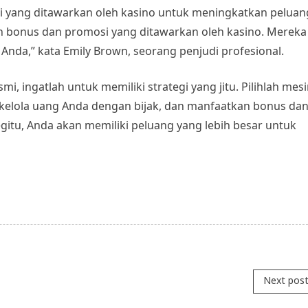
i yang ditawarkan oleh kasino untuk meningkatkan peluan
bonus dan promosi yang ditawarkan oleh kasino. Mereka 
a,” kata Emily Brown, seorang penjudi profesional.
mi, ingatlah untuk memiliki strategi yang jitu. Pilihlah mes
 kelola uang Anda dengan bijak, dan manfaatkan bonus da
itu, Anda akan memiliki peluang yang lebih besar untuk
Next pos