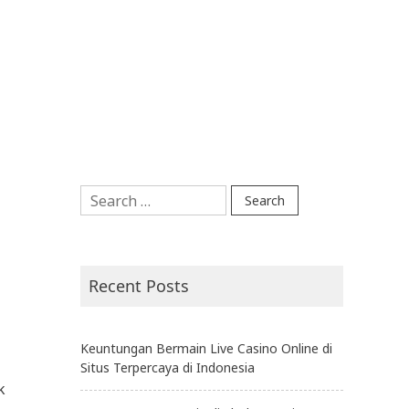
Search
for:
Recent Posts
Keuntungan Bermain Live Casino Online di
Situs Terpercaya di Indonesia
k