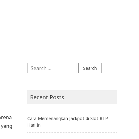
Search
for:
Recent Posts
arena
Cara Memenangkan Jackpot di Slot RTP
Hari Ini
 yang