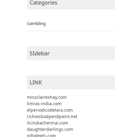
Categories
Gambling
SIdebar
LINK
missclaireshay.com
limras-india.com
elperiodicodelara.com
richiesbodyandpaint.net
licindiachennai.com
daughterdarlings.com
infodeets.com