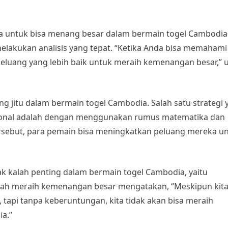
ma untuk bisa menang besar dalam bermain togel Cambodia
akukan analisis yang tepat. “Ketika Anda bisa memahami
eluang yang lebih baik untuk meraih kemenangan besar,” u
yang jitu dalam bermain togel Cambodia. Salah satu strategi
sional adalah dengan menggunakan rumus matematika dan
sebut, para pemain bisa meningkatkan peluang mereka u
idak kalah penting dalam bermain togel Cambodia, yaitu
nah meraih kemenangan besar mengatakan, “Meskipun kit
, tapi tanpa keberuntungan, kita tidak akan bisa meraih
a.”