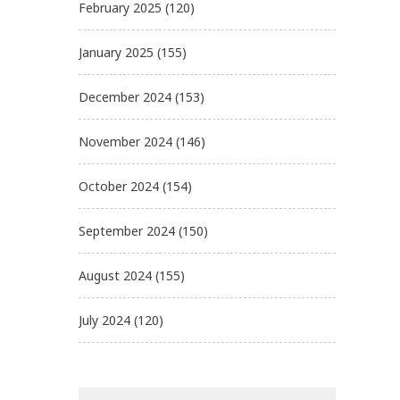
February 2025
(120)
January 2025
(155)
December 2024
(153)
November 2024
(146)
October 2024
(154)
September 2024
(150)
August 2024
(155)
July 2024
(120)