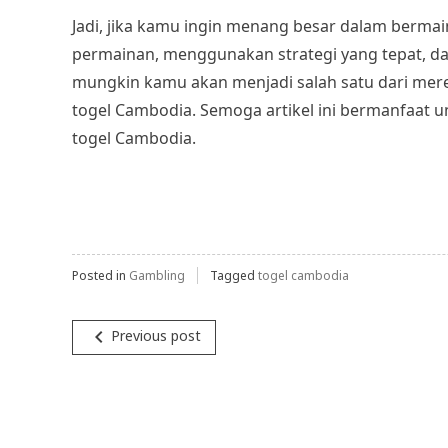
Jadi, jika kamu ingin menang besar dalam berma
permainan, menggunakan strategi yang tepat, da
mungkin kamu akan menjadi salah satu dari mer
togel Cambodia. Semoga artikel ini bermanfaat
togel Cambodia.
Posted in
Gambling
Tagged
togel cambodia
Post
navigate_before
Previous post
navigation