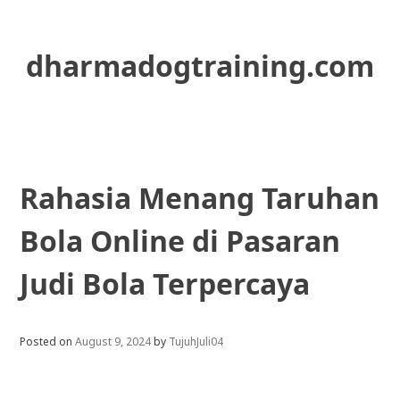
Skip
to
content
dharmadogtraining.com
Rahasia Menang Taruhan
Bola Online di Pasaran
Judi Bola Terpercaya
Posted on
August 9, 2024
by
TujuhJuli04