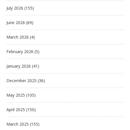
July 2026
(155)
June 2026
(69)
March 2026
(4)
February 2026
(5)
January 2026
(41)
December 2025
(36)
May 2025
(105)
April 2025
(150)
March 2025
(155)