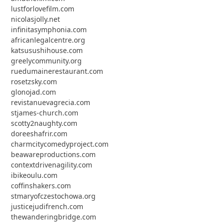
lustforlovefilm.com
nicolasjolly.net
infinitasymphonia.com
africanlegalcentre.org
katsusushihouse.com
greelycommunity.org
ruedumainerestaurant.com
rosetzsky.com
glonojad.com
revistanuevagrecia.com
stjames-church.com
scotty2naughty.com
doreeshafrir.com
charmcitycomedyproject.com
beawareproductions.com
contextdrivenagility.com
ibikeoulu.com
coffinshakers.com
stmaryofczestochowa.org
justicejudifrench.com
thewanderingbridge.com