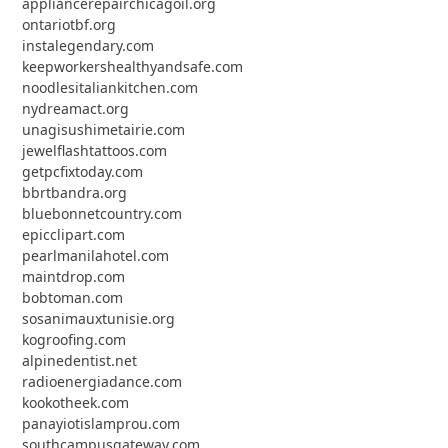
appliancerepairchicagoil.org
ontariotbf.org
instalegendary.com
keepworkershealthyandsafe.com
noodlesitaliankitchen.com
nydreamact.org
unagisushimetairie.com
jewelflashtattoos.com
getpcfixtoday.com
bbrtbandra.org
bluebonnetcountry.com
epicclipart.com
pearlmanilahotel.com
maintdrop.com
bobtoman.com
sosanimauxtunisie.org
kogroofing.com
alpinedentist.net
radioenergiadance.com
kookotheek.com
panayiotislamprou.com
southcampusgateway.com