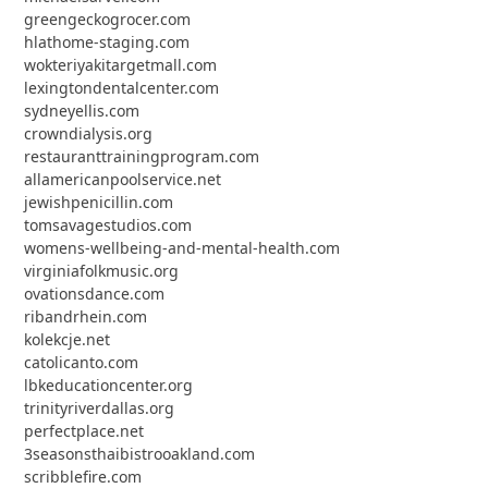
greengeckogrocer.com
hlathome-staging.com
wokteriyakitargetmall.com
lexingtondentalcenter.com
sydneyellis.com
crowndialysis.org
restauranttrainingprogram.com
allamericanpoolservice.net
jewishpenicillin.com
tomsavagestudios.com
womens-wellbeing-and-mental-health.com
virginiafolkmusic.org
ovationsdance.com
ribandrhein.com
kolekcje.net
catolicanto.com
lbkeducationcenter.org
trinityriverdallas.org
perfectplace.net
3seasonsthaibistrooakland.com
scribblefire.com