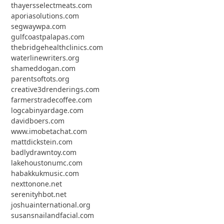
thayersselectmeats.com
aporiasolutions.com
segwaywpa.com
gulfcoastpalapas.com
thebridgehealthclinics.com
waterlinewriters.org
shameddogan.com
parentsoftots.org
creative3drenderings.com
farmerstradecoffee.com
logcabinyardage.com
davidboers.com
www.imobetachat.com
mattdickstein.com
badlydrawntoy.com
lakehoustonumc.com
habakkukmusic.com
nexttonone.net
serenityhbot.net
joshuainternational.org
susansnailandfacial.com