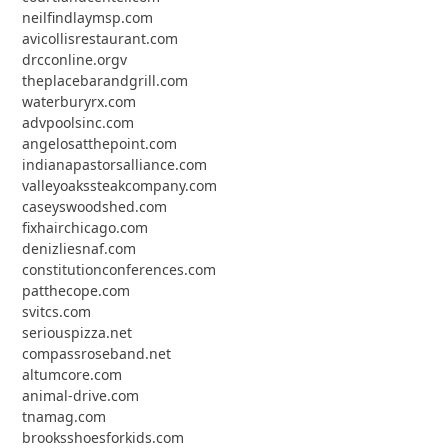
neilfindlaymsp.com
avicollisrestaurant.com
drcconline.org
v
theplacebarandgrill.com
waterburyrx.com
advpoolsinc.com
angelosatthepoint.com
indianapastorsalliance.com
valleyoakssteakcompany.com
caseyswoodshed.com
fixhairchicago.com
denizliesnaf.com
constitutionconferences.com
patthecope.com
svitcs.com
seriouspizza.net
compassroseband.net
altumcore.com
animal-drive.com
tnamag.com
brooksshoesforkids.com