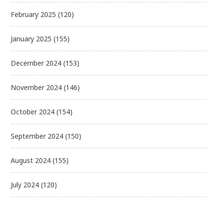
February 2025
(120)
January 2025
(155)
December 2024
(153)
November 2024
(146)
October 2024
(154)
September 2024
(150)
August 2024
(155)
July 2024
(120)