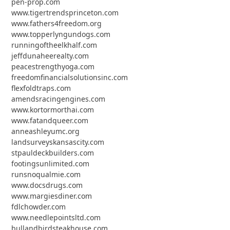
pen-prop.com
www.tigertrendsprinceton.com
www.fathers4freedom.org
www.topperlyngundogs.com
runningoftheelkhalf.com
jeffdunaheerealty.com
peacestrengthyoga.com
freedomfinancialsolutionsinc.com
flexfoldtraps.com
amendsracingengines.com
www.kortormorthai.com
www.fatandqueer.com
anneashleyumc.org
landsurveyskansascity.com
stpauldeckbuilders.com
footingsunlimited.com
runsnoqualmie.com
www.docsdrugs.com
www.margiesdiner.com
fdlchowder.com
www.needlepointsltd.com
bullandbirdsteakhouse.com