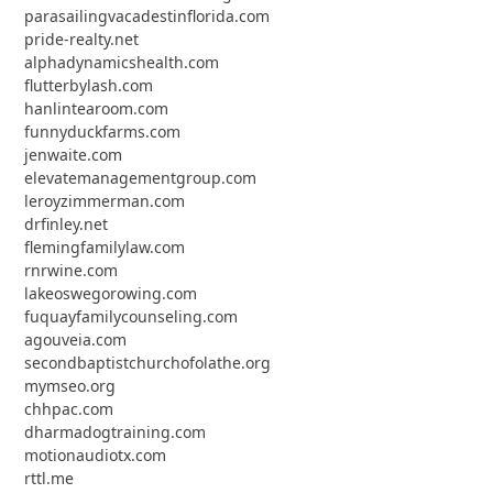
parasailingvacadestinflorida.com
pride-realty.net
alphadynamicshealth.com
flutterbylash.com
hanlintearoom.com
funnyduckfarms.com
jenwaite.com
elevatemanagementgroup.com
leroyzimmerman.com
drfinley.net
flemingfamilylaw.com
rnrwine.com
lakeoswegorowing.com
fuquayfamilycounseling.com
agouveia.com
secondbaptistchurchofolathe.org
mymseo.org
chhpac.com
dharmadogtraining.com
motionaudiotx.com
rttl.me