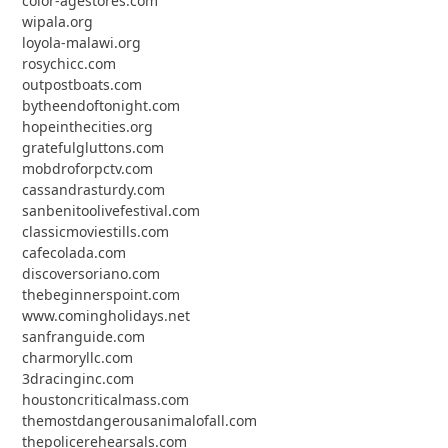
color-agestores.com
wipala.org
loyola-malawi.org
rosychicc.com
outpostboats.com
bytheendoftonight.com
hopeinthecities.org
gratefulgluttons.com
mobdroforpctv.com
cassandrasturdy.com
sanbenitoolivefestival.com
classicmoviestills.com
cafecolada.com
discoversoriano.com
thebeginnerspoint.com
www.comingholidays.net
sanfranguide.com
charmoryllc.com
3dracinginc.com
houstoncriticalmass.com
themostdangerousanimalofall.com
thepolicerehearsals.com