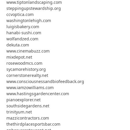
www.tiptonlandscaping.com
steppingupstewardship.org
ccvoptica.com
washingtonlehigh.com
luigisbakery.com
hanabi-sushi.com
wolfandzed.com
dekuta.com
www.cinemabuzz.com
mixdepot.net
rosewoodmcs.com
sycamorehistory.org
cornerstonerealty.net
www.consciousnessandbiofeedback.org
www.iamzowilliams.com
www.hastingsgardencenter.com
pianoexplorer.net
southsidegardens.net
trinityum.net
mazzicontractors.com
thethirdplacesportsbar.com