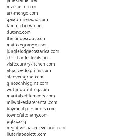
janekramer.net
nizi-sushi.com
art-mengo.com
gaiaprimeradio.com
tammiebrown.net
dutonc.com
thelongescape.com
mattolegrange.com
junglelodgecostarica.com
christianfestivals.org
visitcountrykitchen.com
algarve-dolphins.com
alanveingrad.com
ginosonhiggins.com
wutungprinting.com
maritalsettlements.com
milwbikeskaterental.com
baymontjacksonms.com
townofaltonany.com
pglax.org
negativespacecleveland.com
liuteriapaoletti.com