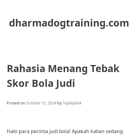
Skip
to
content
dharmadogtraining.com
Rahasia Menang Tebak
Skor Bola Judi
Posted on
October 15, 2024
by
TujuhJuli04
Halo para pecinta judi bola! Apakah kalian sedang