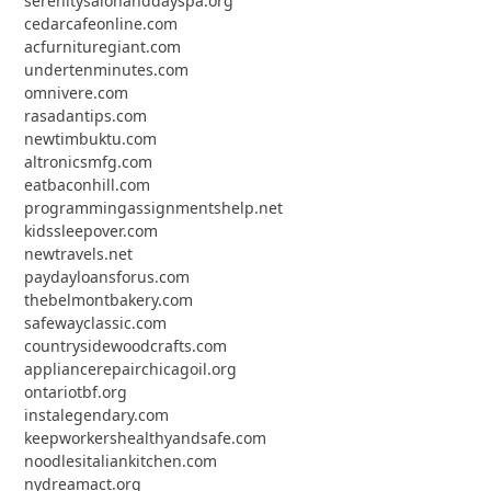
serenitysalonanddayspa.org
cedarcafeonline.com
acfurnituregiant.com
undertenminutes.com
omnivere.com
rasadantips.com
newtimbuktu.com
altronicsmfg.com
eatbaconhill.com
programmingassignmentshelp.net
kidssleepover.com
newtravels.net
paydayloansforus.com
thebelmontbakery.com
safewayclassic.com
countrysidewoodcrafts.com
appliancerepairchicagoil.org
ontariotbf.org
instalegendary.com
keepworkershealthyandsafe.com
noodlesitaliankitchen.com
nydreamact.org