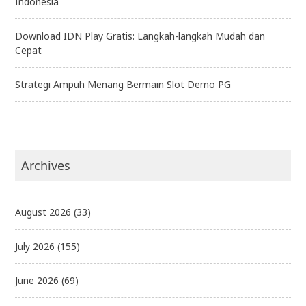
Indonesia
Download IDN Play Gratis: Langkah-langkah Mudah dan
Cepat
Strategi Ampuh Menang Bermain Slot Demo PG
Archives
August 2026
(33)
July 2026
(155)
June 2026
(69)