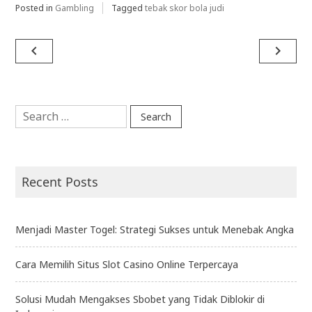
Posted in
Gambling
Tagged
tebak skor bola judi
Post
navigate_before
navigate_next
navigation
Search
for:
Recent Posts
Menjadi Master Togel: Strategi Sukses untuk Menebak Angka
Cara Memilih Situs Slot Casino Online Terpercaya
Solusi Mudah Mengakses Sbobet yang Tidak Diblokir di