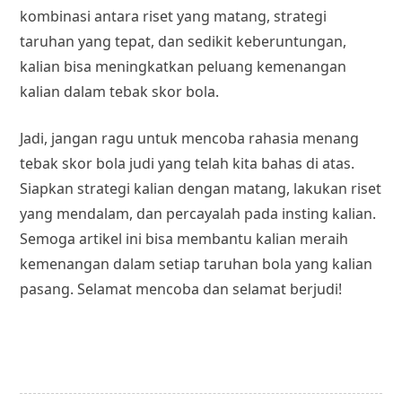
kombinasi antara riset yang matang, strategi
taruhan yang tepat, dan sedikit keberuntungan,
kalian bisa meningkatkan peluang kemenangan
kalian dalam tebak skor bola.
Jadi, jangan ragu untuk mencoba rahasia menang
tebak skor bola judi yang telah kita bahas di atas.
Siapkan strategi kalian dengan matang, lakukan riset
yang mendalam, dan percayalah pada insting kalian.
Semoga artikel ini bisa membantu kalian meraih
kemenangan dalam setiap taruhan bola yang kalian
pasang. Selamat mencoba dan selamat berjudi!