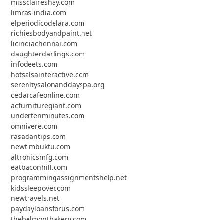
missclaireshay.com
limras-india.com
elperiodicodelara.com
richiesbodyandpaint.net
licindiachennai.com
daughterdarlings.com
infodeets.com
hotsalsainteractive.com
serenitysalonanddayspa.org
cedarcafeonline.com
acfurnituregiant.com
undertenminutes.com
omnivere.com
rasadantips.com
newtimbuktu.com
altronicsmfg.com
eatbaconhill.com
programmingassignmentshelp.net
kidssleepover.com
newtravels.net
paydayloansforus.com
thebelmontbakery.com