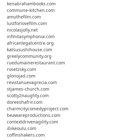
kenabrahambooks.com
commune-kitchen.com
amuthefilm.com
lustforlovefilm.com
nicolasjolly.net
infinitasymphonia.com
africanlegalcentre.org
katsusushihouse.com
greelycommunity.org
ruedumainerestaurant.com
rosetzsky.com
glonojad.com
revistanuevagrecia.com
stjames-church.com
scotty2naughty.com
doreeshafrir.com
charmcitycomedyproject.com
beawareproductions.com
contextdrivenagility.com
ibikeoulu.com
coffinshakers.com