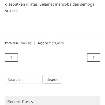
disebutkan di atas. Selamat mencoba dan semoga
sukses!
Posted in
Gambling
Tagged
togel japan
Post
navigate_before
navigate_next
navigation
Search
for:
Recent Posts