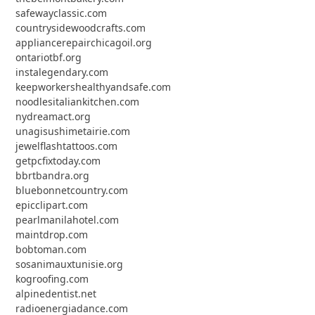
safewayclassic.com
countrysidewoodcrafts.com
appliancerepairchicagoil.org
ontariotbf.org
instalegendary.com
keepworkershealthyandsafe.com
noodlesitaliankitchen.com
nydreamact.org
unagisushimetairie.com
jewelflashtattoos.com
getpcfixtoday.com
bbrtbandra.org
bluebonnetcountry.com
epicclipart.com
pearlmanilahotel.com
maintdrop.com
bobtoman.com
sosanimauxtunisie.org
kogroofing.com
alpinedentist.net
radioenergiadance.com