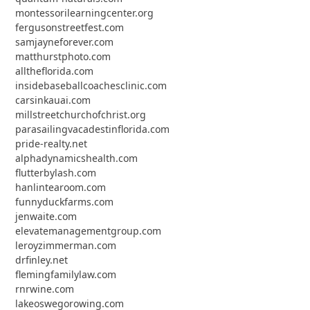
montessorilearningcenter.org
fergusonstreetfest.com
samjayneforever.com
matthurstphoto.com
alltheflorida.com
insidebaseballcoachesclinic.com
carsinkauai.com
millstreetchurchofchrist.org
parasailingvacadestinflorida.com
pride-realty.net
alphadynamicshealth.com
flutterbylash.com
hanlintearoom.com
funnyduckfarms.com
jenwaite.com
elevatemanagementgroup.com
leroyzimmerman.com
drfinley.net
flemingfamilylaw.com
rnrwine.com
lakeoswegorowing.com