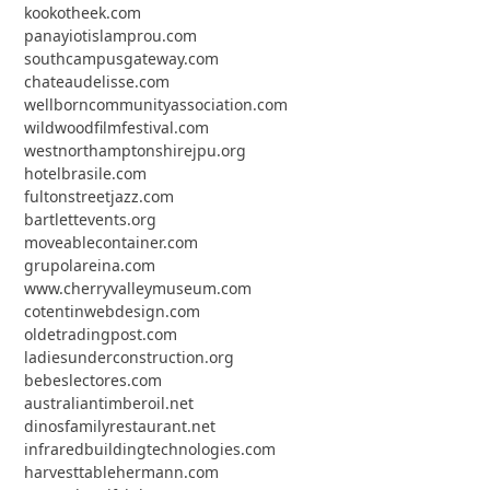
kookotheek.com
panayiotislamprou.com
southcampusgateway.com
chateaudelisse.com
wellborncommunityassociation.com
wildwoodfilmfestival.com
westnorthamptonshirejpu.org
hotelbrasile.com
fultonstreetjazz.com
bartlettevents.org
moveablecontainer.com
grupolareina.com
www.cherryvalleymuseum.com
cotentinwebdesign.com
oldetradingpost.com
ladiesunderconstruction.org
bebeslectores.com
australiantimberoil.net
dinosfamilyrestaurant.net
infraredbuildingtechnologies.com
harvesttablehermann.com