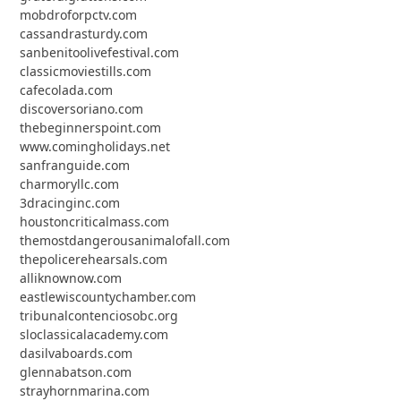
mobdroforpctv.com
cassandrasturdy.com
sanbenitoolivefestival.com
classicmoviestills.com
cafecolada.com
discoversoriano.com
thebeginnerspoint.com
www.comingholidays.net
sanfranguide.com
charmoryllc.com
3dracinginc.com
houstoncriticalmass.com
themostdangerousanimalofall.com
thepolicerehearsals.com
alliknownow.com
eastlewiscountychamber.com
tribunalcontenciosobc.org
sloclassicalacademy.com
dasilvaboards.com
glennabatson.com
strayhornmarina.com