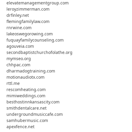
elevatemanagementgroup.com
leroyzimmerman.com
drfinley.net
flemingfamilylaw.com
rnrwine.com
lakeoswegorowing.com
fuquayfamilycounseling.com
agouveia.com
secondbaptistchurchofolathe.org
mymseo.org
chhpac.com
dharmadogtraining.com
motionaudiotx.com
rttl.me
rescomheating.com
mimiweddings.com
besthostinnkansascity.com
smithdentalcare.net
undergroundmusiccafe.com
samhubermusic.com
apexfence.net