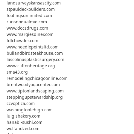
landsurveyskansascity.com
stpauldeckbuilders.com
footingsunlimited.com
runsnoqualmie.com
www.docsdrugs.com
www.margiesdiner.com
fdlchowder.com
www.needlepointsltd.com
bullandbirdsteakhouse.com
lascolinasplasticsurgery.com
www.cliftonheritage.org
sma43.org
remodelingchicagoonline.com
brentwoodyogacenter.com
www.tiptonlandscaping.com
steppingupstewardship.org
ccvoptica.com
washingtonlehigh.com
luigisbakery.com
hanabi-sushi.com
wolfandzed.com