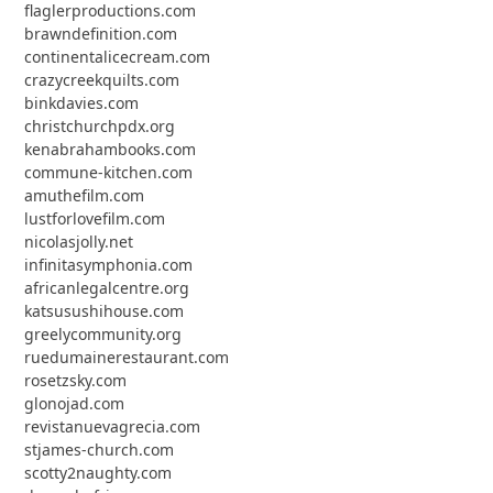
flaglerproductions.com
brawndefinition.com
continentalicecream.com
crazycreekquilts.com
binkdavies.com
christchurchpdx.org
kenabrahambooks.com
commune-kitchen.com
amuthefilm.com
lustforlovefilm.com
nicolasjolly.net
infinitasymphonia.com
africanlegalcentre.org
katsusushihouse.com
greelycommunity.org
ruedumainerestaurant.com
rosetzsky.com
glonojad.com
revistanuevagrecia.com
stjames-church.com
scotty2naughty.com