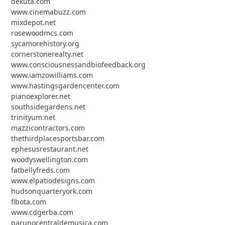
dekuta.com
www.cinemabuzz.com
mixdepot.net
rosewoodmcs.com
sycamorehistory.org
cornerstonerealty.net
www.consciousnessandbiofeedback.org
www.iamzowilliams.com
www.hastingsgardencenter.com
pianoexplorer.net
southsidegardens.net
trinityum.net
mazzicontractors.com
thethirdplacesportsbar.com
ephesusrestaurant.net
woodyswellington.com
fatbellyfreds.com
www.elpatiodesigns.com
hudsonquarteryork.com
fibota.com
www.cdgerba.com
parunocentraldemusica.com