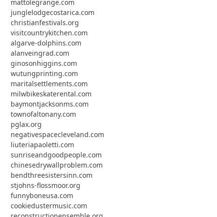
mattolegrange.com
junglelodgecostarica.com
christianfestivals.org
visitcountrykitchen.com
algarve-dolphins.com
alanveingrad.com
ginosonhiggins.com
wutungprinting.com
maritalsettlements.com
milwbikeskaterental.com
baymontjacksonms.com
townofaltonany.com
pglax.org
negativespacecleveland.com
liuteriapaoletti.com
sunriseandgoodpeople.com
chinesedrywallproblem.com
bendthreesistersinn.com
stjohns-flossmoor.org
funnyboneusa.com
cookiedustermusic.com
reconstructionensemble.org