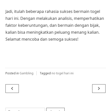
Jadi, itulah beberapa rahasia sukses bermain togel
hari ini. Dengan melakukan analisis, memperhatikan
faktor keberuntungan, dan bermain dengan bijak,
kalian bisa meningkatkan peluang menang kalian.
Selamat mencoba dan semoga sukses!
Posted in
Gambling
Tagged
no togel hari ini
Post
navigate_before
navigate_next
navigation
Search