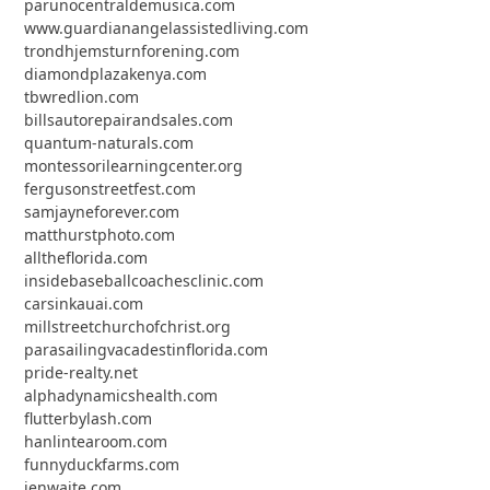
parunocentraldemusica.com
www.guardianangelassistedliving.com
trondhjemsturnforening.com
diamondplazakenya.com
tbwredlion.com
billsautorepairandsales.com
quantum-naturals.com
montessorilearningcenter.org
fergusonstreetfest.com
samjayneforever.com
matthurstphoto.com
alltheflorida.com
insidebaseballcoachesclinic.com
carsinkauai.com
millstreetchurchofchrist.org
parasailingvacadestinflorida.com
pride-realty.net
alphadynamicshealth.com
flutterbylash.com
hanlintearoom.com
funnyduckfarms.com
jenwaite.com