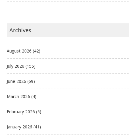
Archives
August 2026
(42)
July 2026
(155)
June 2026
(69)
March 2026
(4)
February 2026
(5)
January 2026
(41)