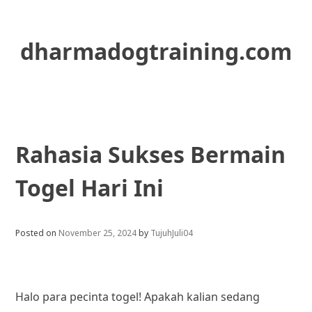
Skip
to
content
dharmadogtraining.com
Rahasia Sukses Bermain
Togel Hari Ini
Posted on
November 25, 2024
by
TujuhJuli04
Halo para pecinta togel! Apakah kalian sedang