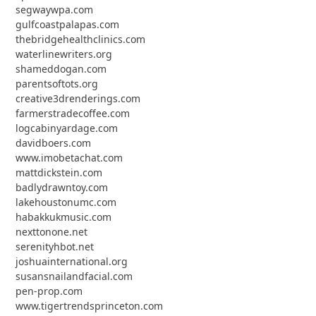
segwaywpa.com
gulfcoastpalapas.com
thebridgehealthclinics.com
waterlinewriters.org
shameddogan.com
parentsoftots.org
creative3drenderings.com
farmerstradecoffee.com
logcabinyardage.com
davidboers.com
www.imobetachat.com
mattdickstein.com
badlydrawntoy.com
lakehoustonumc.com
habakkukmusic.com
nexttonone.net
serenityhbot.net
joshuainternational.org
susansnailandfacial.com
pen-prop.com
www.tigertrendsprinceton.com