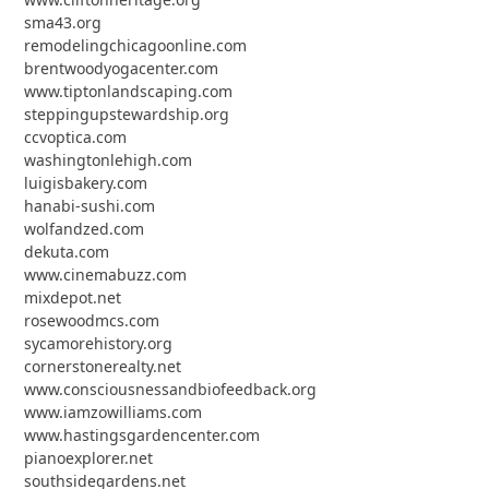
sma43.org
remodelingchicagoonline.com
brentwoodyogacenter.com
www.tiptonlandscaping.com
steppingupstewardship.org
ccvoptica.com
washingtonlehigh.com
luigisbakery.com
hanabi-sushi.com
wolfandzed.com
dekuta.com
www.cinemabuzz.com
mixdepot.net
rosewoodmcs.com
sycamorehistory.org
cornerstonerealty.net
www.consciousnessandbiofeedback.org
www.iamzowilliams.com
www.hastingsgardencenter.com
pianoexplorer.net
southsidegardens.net