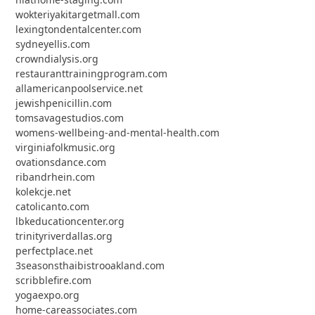
wokteriyakitargetmall.com
lexingtondentalcenter.com
sydneyellis.com
crowndialysis.org
restauranttrainingprogram.com
allamericanpoolservice.net
jewishpenicillin.com
tomsavagestudios.com
womens-wellbeing-and-mental-health.com
virginiafolkmusic.org
ovationsdance.com
ribandrhein.com
kolekcje.net
catolicanto.com
lbkeducationcenter.org
trinityriverdallas.org
perfectplace.net
3seasonsthaibistrooakland.com
scribblefire.com
yogaexpo.org
home-careassociates.com