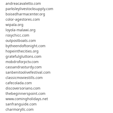
andreacavaletto.com
parksleylivestocksupply.com
boisedharmacenter.org
color-agestores.com
wipala.org
loyola-malawi.org
rosychicc.com
outpostboats.com
bytheendoftonight.com
hopeinthecities.org
gratefulgluttons.com
mobdroforpctv.com
cassandrasturdy.com
sanbenitoolivefestival.com
classicmoviestills.com
cafecolada.com
discoversoriano.com
thebeginnerspoint.com
www.comingholidays.net
sanfranguide.com
charmoryllc.com