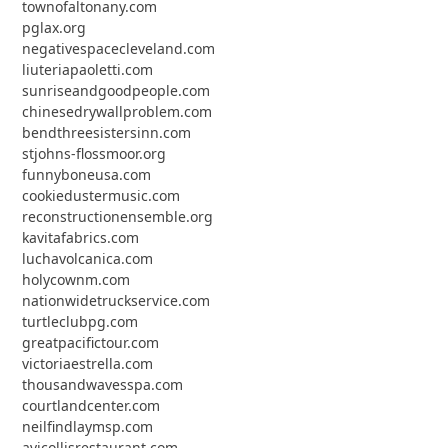
townofaltonany.com
pglax.org
negativespacecleveland.com
liuteriapaoletti.com
sunriseandgoodpeople.com
chinesedrywallproblem.com
bendthreesistersinn.com
stjohns-flossmoor.org
funnyboneusa.com
cookiedustermusic.com
reconstructionensemble.org
kavitafabrics.com
luchavolcanica.com
holycownm.com
nationwidetruckservice.com
turtleclubpg.com
greatpacifictour.com
victoriaestrella.com
thousandwavesspa.com
courtlandcenter.com
neilfindlaymsp.com
avicollisrestaurant.com