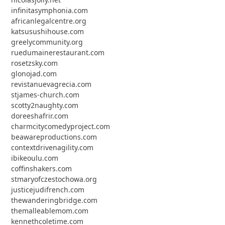
infinitasymphonia.com
africanlegalcentre.org
katsusushihouse.com
greelycommunity.org
ruedumainerestaurant.com
rosetzsky.com
glonojad.com
revistanuevagrecia.com
stjames-church.com
scotty2naughty.com
doreeshafrir.com
charmcitycomedyproject.com
beawareproductions.com
contextdrivenagility.com
ibikeoulu.com
coffinshakers.com
stmaryofczestochowa.org
justicejudifrench.com
thewanderingbridge.com
themalleablemom.com
kennethcoletime.com