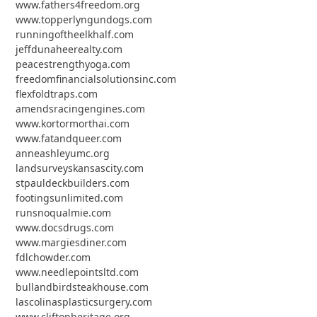
www.fathers4freedom.org
www.topperlyngundogs.com
runningoftheelkhalf.com
jeffdunaheerealty.com
peacestrengthyoga.com
freedomfinancialsolutionsinc.com
flexfoldtraps.com
amendsracingengines.com
www.kortormorthai.com
www.fatandqueer.com
anneashleyumc.org
landsurveyskansascity.com
stpauldeckbuilders.com
footingsunlimited.com
runsnoqualmie.com
www.docsdrugs.com
www.margiesdiner.com
fdlchowder.com
www.needlepointsltd.com
bullandbirdsteakhouse.com
lascolinasplasticsurgery.com
www.cliftonheritage.org