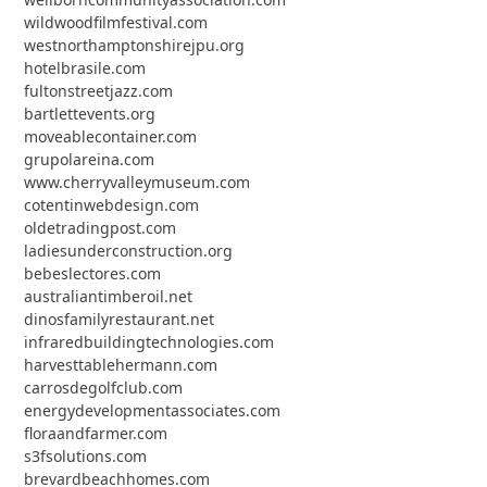
wildwoodfilmfestival.com
westnorthamptonshirejpu.org
hotelbrasile.com
fultonstreetjazz.com
bartlettevents.org
moveablecontainer.com
grupolareina.com
www.cherryvalleymuseum.com
cotentinwebdesign.com
oldetradingpost.com
ladiesunderconstruction.org
bebeslectores.com
australiantimberoil.net
dinosfamilyrestaurant.net
infraredbuildingtechnologies.com
harvesttablehermann.com
carrosdegolfclub.com
energydevelopmentassociates.com
floraandfarmer.com
s3fsolutions.com
brevardbeachhomes.com