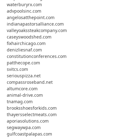
waterburyrx.com
advpoolsinc.com
angelosatthepoint.com
indianapastorsalliance.com
valleyoakssteakcompany.com
caseyswoodshed.com
fixhairchicago.com
denizliesnaf.com
constitutionconferences.com
patthecope.com
svitcs.com
seriouspizza.net
compassroseband.net
altumcore.com
animal-drive.com
tnamag.com
brooksshoesforkids.com
thayersselectmeats.com
aporiasolutions.com
segwaywpa.com
gulfcoastpalapas.com