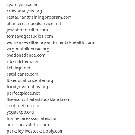
sydneyellis.com
crowndialysis.org
restauranttrainingprogram.com
allamericanpoolservice.net
jewishpenicillin.com
tomsavagestudios.com
womens-wellbeing-and-mental-health.com
virginiafolkmusic.org
ovationsdance.com
ribandrhein.com
kolekcje.net
catolicanto.com
lbkeducationcenter.org
trinityriverdallas.org
perfectplace.net
3seasonsthaibistrooakland.com
scribblefire.com
yogaexpo.org
home-careassociates.com
andreacavaletto.com
parksleylivestocksupply.com