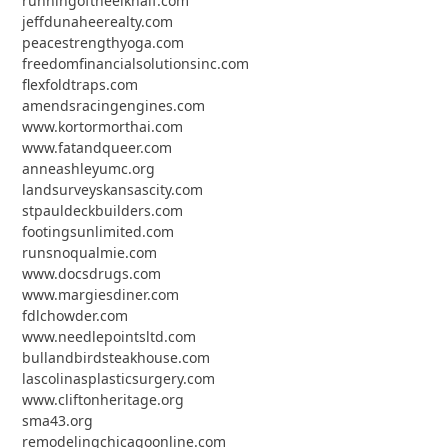
runningoftheelkhalf.com
jeffdunaheerealty.com
peacestrengthyoga.com
freedomfinancialsolutionsinc.com
flexfoldtraps.com
amendsracingengines.com
www.kortormorthai.com
www.fatandqueer.com
anneashleyumc.org
landsurveyskansascity.com
stpauldeckbuilders.com
footingsunlimited.com
runsnoqualmie.com
www.docsdrugs.com
www.margiesdiner.com
fdlchowder.com
www.needlepointsltd.com
bullandbirdsteakhouse.com
lascolinasplasticsurgery.com
www.cliftonheritage.org
sma43.org
remodelingchicagoonline.com