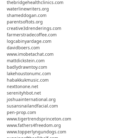
thebridgehealthclinics.com
waterlinewriters.org
shameddogan.com
parentsoftots.org
creative3drenderings.com
farmerstradecoffee.com
logcabinyardage.com
davidboers.com
www.imobetachat.com
mattdickstein.com
badlydrawntoy.com
lakehoustonumc.com
habakkukmusic.com
nexttonone.net
serenityhbot.net
joshuainternational.org
susansnailandfacial.com
pen-prop.com
www.tigertrendsprinceton.com
www.fathers4freedom.org
www.topperlyngundogs.com