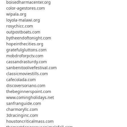
boisedharmacenter.org
color-agestores.com
wipala.org
loyola-malawi.org
rosychicc.com
outpostboats.com
bytheendoftonight.com
hopeinthecities.org
gratefulgluttons.com
mobdroforpctv.com
cassandrasturdy.com
sanbenitoolivefestival.com
classicmoviestills.com
cafecolada.com
discoversoriano.com
thebeginnerspoint.com
www.comingholidays.net
sanfranguide.com
charmoryllc.com
3dracinginc.com
houstoncriticalmass.com