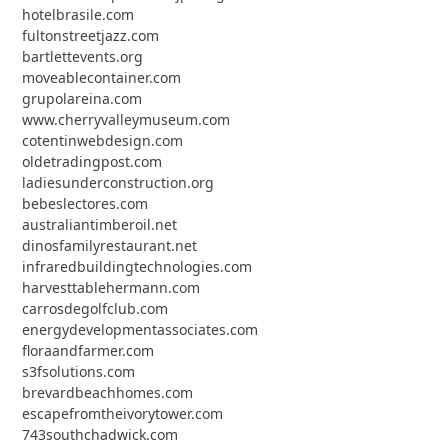
hotelbrasile.com
fultonstreetjazz.com
bartlettevents.org
moveablecontainer.com
grupolareina.com
www.cherryvalleymuseum.com
cotentinwebdesign.com
oldetradingpost.com
ladiesunderconstruction.org
bebeslectores.com
australiantimberoil.net
dinosfamilyrestaurant.net
infraredbuildingtechnologies.com
harvesttablehermann.com
carrosdegolfclub.com
energydevelopmentassociates.com
floraandfarmer.com
s3fsolutions.com
brevardbeachhomes.com
escapefromtheivorytower.com
743southchadwick.com