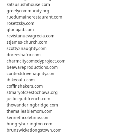
katsusushihouse.com
greelycommunity.org
ruedumainerestaurant.com
rosetzsky.com
glonojad.com
revistanuevagrecia.com
stjames-church.com
scotty2naughty.com
doreeshafrir.com
charmcitycomedyproject.com
beawareproductions.com
contextdrivenagility.com
ibikeoulu.com
coffinshakers.com
stmaryofczestochowa.org
justicejudifrench.com
thewanderingbridge.com
themalleablemom.com
kennethcoletime.com
hungryburlington.com
brunswickatlongstown.com