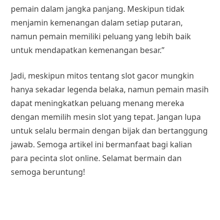
pemain dalam jangka panjang. Meskipun tidak
menjamin kemenangan dalam setiap putaran,
namun pemain memiliki peluang yang lebih baik
untuk mendapatkan kemenangan besar.”
Jadi, meskipun mitos tentang slot gacor mungkin
hanya sekadar legenda belaka, namun pemain masih
dapat meningkatkan peluang menang mereka
dengan memilih mesin slot yang tepat. Jangan lupa
untuk selalu bermain dengan bijak dan bertanggung
jawab. Semoga artikel ini bermanfaat bagi kalian
para pecinta slot online. Selamat bermain dan
semoga beruntung!