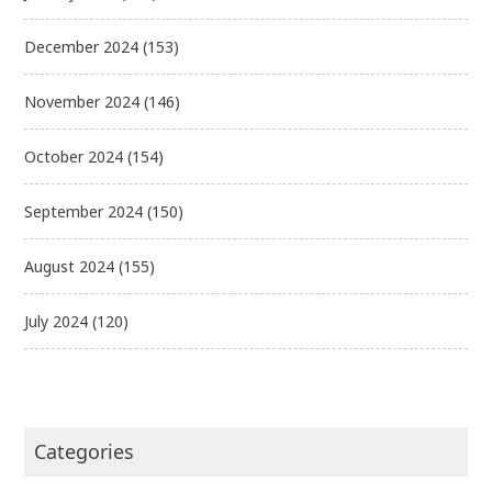
December 2024
(153)
November 2024
(146)
October 2024
(154)
September 2024
(150)
August 2024
(155)
July 2024
(120)
Categories