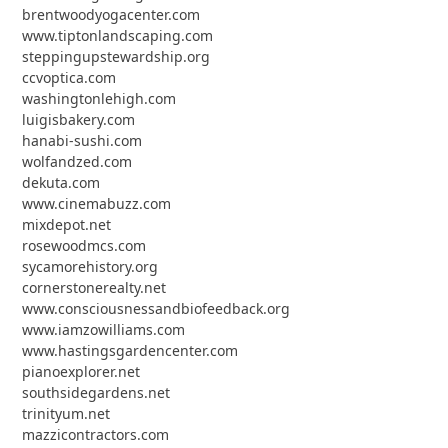
brentwoodyogacenter.com
www.tiptonlandscaping.com
steppingupstewardship.org
ccvoptica.com
washingtonlehigh.com
luigisbakery.com
hanabi-sushi.com
wolfandzed.com
dekuta.com
www.cinemabuzz.com
mixdepot.net
rosewoodmcs.com
sycamorehistory.org
cornerstonerealty.net
www.consciousnessandbiofeedback.org
www.iamzowilliams.com
www.hastingsgardencenter.com
pianoexplorer.net
southsidegardens.net
trinityum.net
mazzicontractors.com