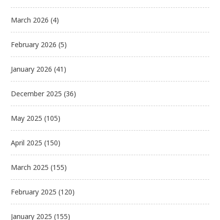
March 2026
(4)
February 2026
(5)
January 2026
(41)
December 2025
(36)
May 2025
(105)
April 2025
(150)
March 2025
(155)
February 2025
(120)
January 2025
(155)