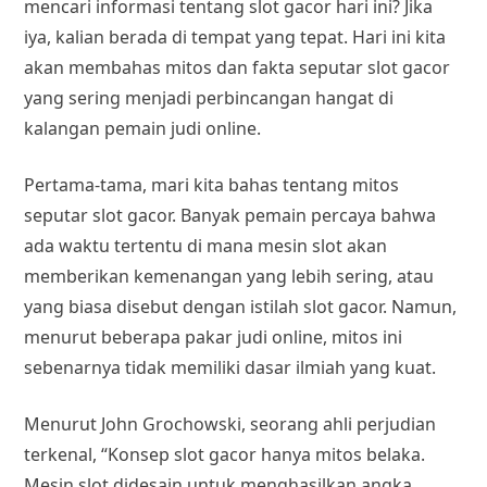
mencari informasi tentang slot gacor hari ini? Jika
iya, kalian berada di tempat yang tepat. Hari ini kita
akan membahas mitos dan fakta seputar slot gacor
yang sering menjadi perbincangan hangat di
kalangan pemain judi online.
Pertama-tama, mari kita bahas tentang mitos
seputar slot gacor. Banyak pemain percaya bahwa
ada waktu tertentu di mana mesin slot akan
memberikan kemenangan yang lebih sering, atau
yang biasa disebut dengan istilah slot gacor. Namun,
menurut beberapa pakar judi online, mitos ini
sebenarnya tidak memiliki dasar ilmiah yang kuat.
Menurut John Grochowski, seorang ahli perjudian
terkenal, “Konsep slot gacor hanya mitos belaka.
Mesin slot didesain untuk menghasilkan angka