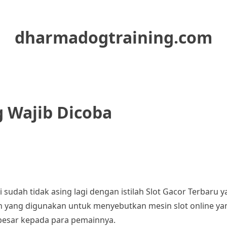
dharmadogtraining.com
g Wajib Dicoba
 sudah tidak asing lagi dengan istilah Slot Gacor Terbaru 
lah yang digunakan untuk menyebutkan mesin slot online ya
esar kepada para pemainnya.