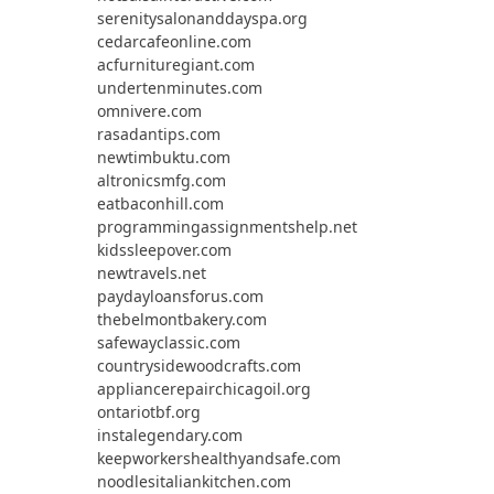
serenitysalonanddayspa.org
cedarcafeonline.com
acfurnituregiant.com
undertenminutes.com
omnivere.com
rasadantips.com
newtimbuktu.com
altronicsmfg.com
eatbaconhill.com
programmingassignmentshelp.net
kidssleepover.com
newtravels.net
paydayloansforus.com
thebelmontbakery.com
safewayclassic.com
countrysidewoodcrafts.com
appliancerepairchicagoil.org
ontariotbf.org
instalegendary.com
keepworkershealthyandsafe.com
noodlesitaliankitchen.com