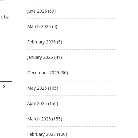
June 2026
(69)
coba
March 2026
(4)
February 2026
(5)
January 2026
(41)
December 2025
(36)
navigate_next
t
May 2025
(105)
April 2025
(150)
March 2025
(155)
February 2025
(120)