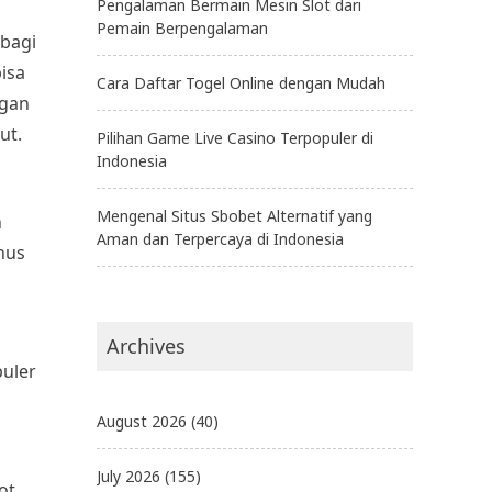
Pengalaman Bermain Mesin Slot dari
Pemain Berpengalaman
 bagi
isa
Cara Daftar Togel Online dengan Mudah
ngan
ut.
Pilihan Game Live Casino Terpopuler di
Indonesia
Mengenal Situs Sbobet Alternatif yang
n
Aman dan Terpercaya di Indonesia
onus
Archives
puler
August 2026
(40)
July 2026
(155)
ot