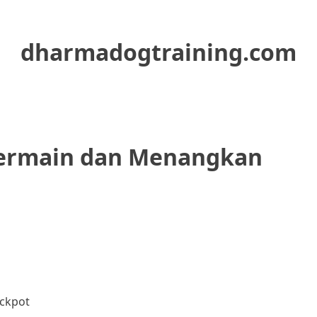
dharmadogtraining.com
Bermain dan Menangkan
ackpot