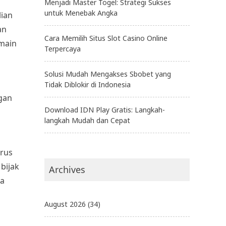
Menjadi Master Togel: Strategi Sukses
untuk Menebak Angka
lian
an
Cara Memilih Situs Slot Casino Online
main
Terpercaya
Solusi Mudah Mengakses Sbobet yang
Tidak Diblokir di Indonesia
ngan
Download IDN Play Gratis: Langkah-
langkah Mudah dan Cepat
arus
bijak
Archives
ba
August 2026
(34)