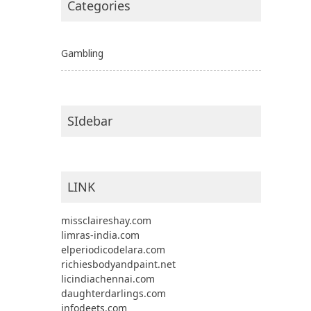
Categories
Gambling
SIdebar
LINK
missclaireshay.com
limras-india.com
elperiodicodelara.com
richiesbodyandpaint.net
licindiachennai.com
daughterdarlings.com
infodeets.com