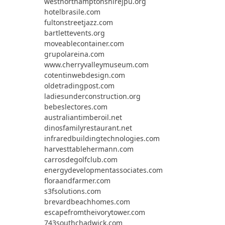
westnorthamptonshirejpu.org
hotelbrasile.com
fultonstreetjazz.com
bartlettevents.org
moveablecontainer.com
grupolareina.com
www.cherryvalleymuseum.com
cotentinwebdesign.com
oldetradingpost.com
ladiesunderconstruction.org
bebeslectores.com
australiantimberoil.net
dinosfamilyrestaurant.net
infraredbuildingtechnologies.com
harvesttablehermann.com
carrosdegolfclub.com
energydevelopmentassociates.com
floraandfarmer.com
s3fsolutions.com
brevardbeachhomes.com
escapefromtheivorytower.com
743southchadwick.com