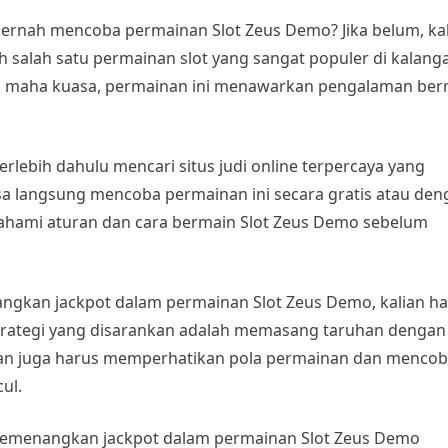
n pernah mencoba permainan Slot Zeus Demo? Jika belum, ka
 salah satu permainan slot yang sangat populer di kalang
ng maha kuasa, permainan ini menawarkan pengalaman ber
rlebih dahulu mencari situs judi online terpercaya yang
bisa langsung mencoba permainan ini secara gratis atau de
ahami aturan dan cara bermain Slot Zeus Demo sebelum
nangkan jackpot dalam permainan Slot Zeus Demo, kalian h
 strategi yang disarankan adalah memasang taruhan dengan 
kalian juga harus memperhatikan pola permainan dan menco
ul.
l memenangkan jackpot dalam permainan Slot Zeus Demo