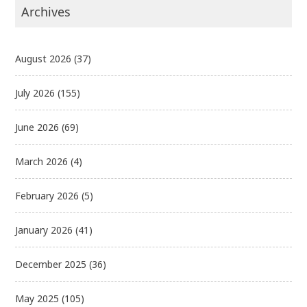
Archives
August 2026
(37)
July 2026
(155)
June 2026
(69)
March 2026
(4)
February 2026
(5)
January 2026
(41)
December 2025
(36)
May 2025
(105)