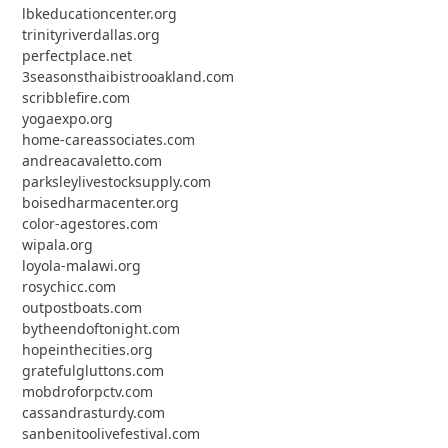
lbkeducationcenter.org
trinityriverdallas.org
perfectplace.net
3seasonsthaibistrooakland.com
scribblefire.com
yogaexpo.org
home-careassociates.com
andreacavaletto.com
parksleylivestocksupply.com
boisedharmacenter.org
color-agestores.com
wipala.org
loyola-malawi.org
rosychicc.com
outpostboats.com
bytheendoftonight.com
hopeinthecities.org
gratefulgluttons.com
mobdroforpctv.com
cassandrasturdy.com
sanbenitoolivefestival.com