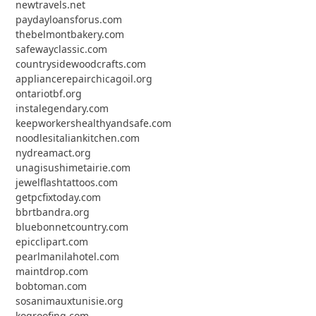
newtravels.net
paydayloansforus.com
thebelmontbakery.com
safewayclassic.com
countrysidewoodcrafts.com
appliancerepairchicagoil.org
ontariotbf.org
instalegendary.com
keepworkershealthyandsafe.com
noodlesitaliankitchen.com
nydreamact.org
unagisushimetairie.com
jewelflashtattoos.com
getpcfixtoday.com
bbrtbandra.org
bluebonnetcountry.com
epicclipart.com
pearlmanilahotel.com
maintdrop.com
bobtoman.com
sosanimauxtunisie.org
kogroofing.com