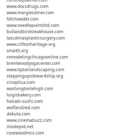
www.docsdrugs.com
www.margiesdiner.com
fdlchowder.com
www.needlepointsltd.com
bullandbirdsteakhouse.com
lascolinasplasticsurgery.com
www.cliftonheritage.org
sma43.org
remodelingchicagoonline.com
brentwoodyogacenter.com
www.tiptonlandscaping.com
steppingupstewardship.org
ccvoptica.com
washingtonlehigh.com
luigisbakery.com
hanabi-sushi.com
wolfandzed.com
dekuta.com
www.cinemabuzz.com
mixdepot.net
rosewoodmcs.com