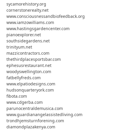
sycamorehistory.org
cornerstonerealty.net
www.consciousnessandbiofeedback.org
www.iamzowilliams.com
www.hastingsgardencenter.com
pianoexplorer.net
southsidegardens.net
trinityum.net
mazzicontractors.com
thethirdplacesportsbar.com
ephesusrestaurant.net
woodyswellington.com
fatbellyfreds.com
www.elpatiodesigns.com
hudsonquarteryork.com
fibota.com
www.cdgerba.com
parunocentraldemusica.com
www.guardianangelassistedliving.com
trondhjemsturnforening.com
diamondplazakenya.com