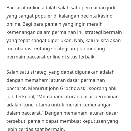
Baccarat online adalah salah satu permainan judi
yang sangat populer di kalangan pecinta kasino
online. Bagi para pemain yang ingin meraih
kemenangan dalam permainan ini, strategi bermain
yang tepat sangat diperlukan. Nah, kali ini kita akan
membahas tentang strategi ampuh menang
bermain baccarat online di situs terbaik.
Salah satu strategi yang dapat digunakan adalah
dengan memahami aturan dasar permainan
baccarat. Menurut John Grochowski, seorang ahli
judi terkenal, “Memahami aturan dasar permainan
adalah kunci utama untuk meraih kemenangan
dalam baccarat.” Dengan memahami aturan dasar
tersebut, pemain dapat membuat keputusan yang
lebih cerdas saat bermain.