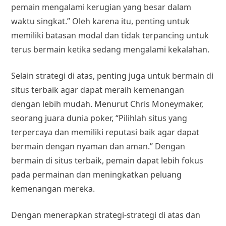
pemain mengalami kerugian yang besar dalam
waktu singkat.” Oleh karena itu, penting untuk
memiliki batasan modal dan tidak terpancing untuk
terus bermain ketika sedang mengalami kekalahan.
Selain strategi di atas, penting juga untuk bermain di
situs terbaik agar dapat meraih kemenangan
dengan lebih mudah. Menurut Chris Moneymaker,
seorang juara dunia poker, “Pilihlah situs yang
terpercaya dan memiliki reputasi baik agar dapat
bermain dengan nyaman dan aman.” Dengan
bermain di situs terbaik, pemain dapat lebih fokus
pada permainan dan meningkatkan peluang
kemenangan mereka.
Dengan menerapkan strategi-strategi di atas dan