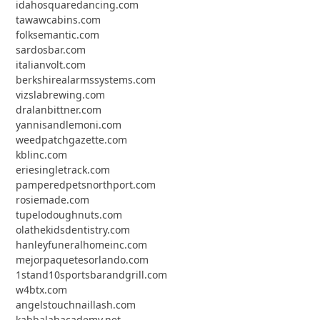
idahosquaredancing.com
tawawcabins.com
folksemantic.com
sardosbar.com
italianvolt.com
berkshirealarmssystems.com
vizslabrewing.com
dralanbittner.com
yannisandlemoni.com
weedpatchgazette.com
kblinc.com
eriesingletrack.com
pamperedpetsnorthport.com
rosiemade.com
tupelodoughnuts.com
olathekidsdentistry.com
hanleyfuneralhomeinc.com
mejorpaquetesorlando.com
1stand10sportsbarandgrill.com
w4btx.com
angelstouchnaillash.com
kabbalahacademy.net