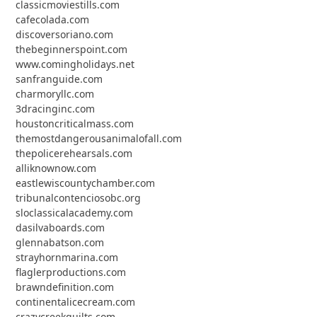
classicmoviestills.com
cafecolada.com
discoversoriano.com
thebeginnerspoint.com
www.comingholidays.net
sanfranguide.com
charmoryllc.com
3dracinginc.com
houstoncriticalmass.com
themostdangerousanimalofall.com
thepolicerehearsals.com
alliknownow.com
eastlewiscountychamber.com
tribunalcontenciosobc.org
sloclassicalacademy.com
dasilvaboards.com
glennabatson.com
strayhornmarina.com
flaglerproductions.com
brawndefinition.com
continentalicecream.com
crazycreekquilts.com